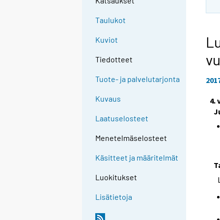
Katsaukset
Taulukot
Lu
Kuviot
vu
Tiedotteet
Tuote- ja palvelutarjonta
201
Kuvaus
4.
J
Laatuselosteet
Menetelmäselosteet
Käsitteet ja määritelmät
T
Luokitukset
Lisätietoja