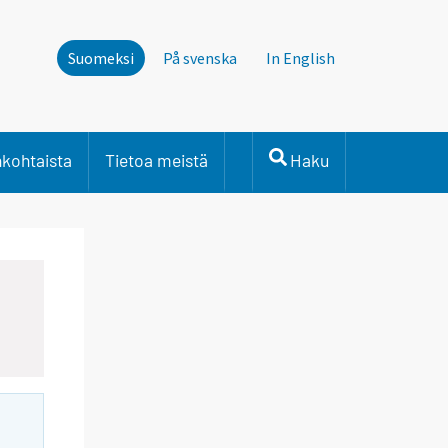
Suomeksi
På svenska
In English
nkohtaista
Tietoa meistä
Haku