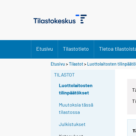
Etusivu
Tilastotieto
Tietoa tilastoist
Etusivu
>
Tilastot
>
Luottolaitosten tilinpäät
TILASTOT
Luottolaitosten
T
tilinpäätökset
T
Muutoksia tässä
tilastossa
Julkistukset
T