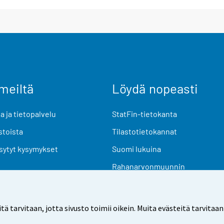
meiltä
Löydä nopeasti
 ja tietopalvelu
StatFin-tietokanta
stoista
Tilastotietokannat
sytyt kysymykset
Suomi lukuina
Rahanarvonmuunnin
Tulevat julkaisut
Tutkimusaineistot
arvitaan, jotta sivusto toimii oikein. Muita evästeitä tarvitaan