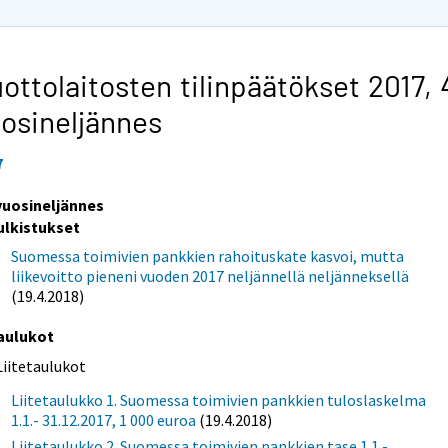
ottolaitosten tilinpäätökset 2017,
osineljännes
7
 vuosineljännes
ulkistukset
Suomessa toimivien pankkien rahoituskate kasvoi, mutta
liikevoitto pieneni vuoden 2017 neljännellä neljänneksellä
(19.4.2018)
aulukot
Liitetaulukot
Liitetaulukko 1. Suomessa toimivien pankkien tuloslaskelma
1.1.- 31.12.2017, 1 000 euroa
(19.4.2018)
Liitetaulukko 2. Suomessa toimivien pankkien tase 1.1.-