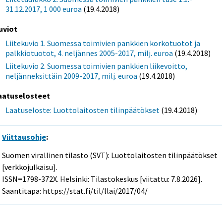
31.12.2017, 1 000 euroa
(19.4.2018)
uviot
Liitekuvio 1. Suomessa toimivien pankkien korkotuotot ja
palkkiotuotot, 4. neljännes 2005-2017, milj. euroa
(19.4.2018)
Liitekuvio 2. Suomessa toimivien pankkien liikevoitto,
neljänneksittäin 2009-2017, milj. euroa
(19.4.2018)
aatuselosteet
Laatuseloste: Luottolaitosten tilinpäätökset
(19.4.2018)
Viittausohje
:
Suomen virallinen tilasto (SVT): Luottolaitosten tilinpäätökset
[verkkojulkaisu].
ISSN=1798-372X. Helsinki: Tilastokeskus [viitattu: 7.8.2026].
Saantitapa: https://stat.fi/til/llai/2017/04/