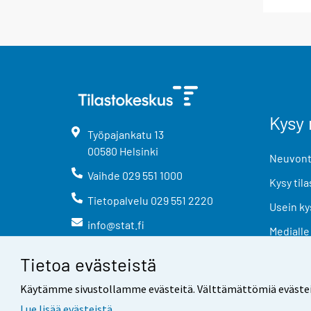
Kysy 
Työpajankatu
13
00580
Helsinki
Neuvonta
Vaihde
029 551 1000
Kysy tila
Tietopalvelu
029 551 2220
Usein ky
info@stat.fi
Medialle
Tietoa evästeistä
Käytämme sivustollamme evästeitä. Välttämättömiä evästeitä t
Lue lisää evästeistä.