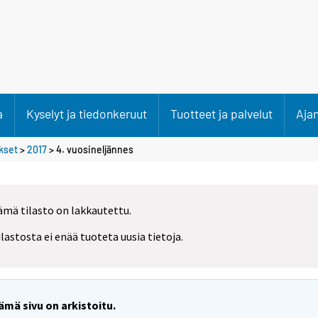
a
Kyselyt ja tiedonkeruut
Tuotteet ja palvelut
Aja
ökset
>
2017
>
4. vuosineljännes
ämä tilasto on lakkautettu.
ilastosta ei enää tuoteta uusia tietoja.
ämä sivu on arkistoitu.