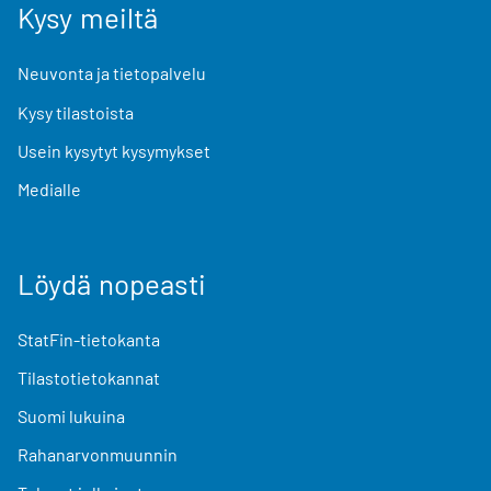
Kysy meiltä
Neuvonta ja tietopalvelu
Kysy tilastoista
Usein kysytyt kysymykset
Medialle
Löydä nopeasti
StatFin-tietokanta
Tilastotietokannat
Suomi lukuina
Rahanarvonmuunnin