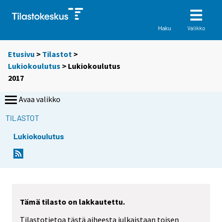
Valikko
Haku
Etusivu
>
Tilastot
>
Lukiokoulutus
> Lukiokoulutus
2017
Avaa valikko
TILASTOT
Lukiokoulutus
Tämä tilasto on lakkautettu.
Tilastotietoa tästä aiheesta julkaistaan toisen