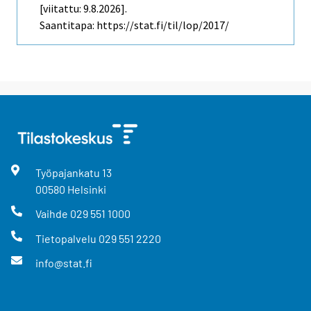
[viitattu: 9.8.2026].
Saantitapa: https://stat.fi/til/lop/2017/
Työpajankatu
13
00580
Helsinki
Vaihde
029 551 1000
Tietopalvelu
029 551 2220
info@stat.fi