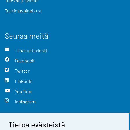
Tulevat julkaisut
Tutkimusaineistot
Seuraa meitä
Tilaa uutisviesti
Facebook
Twitter
LinkedIn
YouTube
Instagram
Tietoa evästeistä
Yhteystiedot