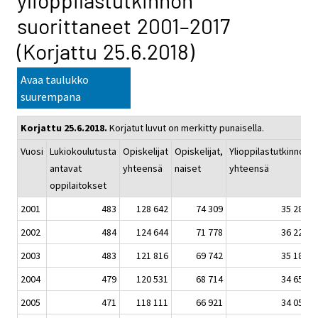
ylioppilastutkinnon
suorittaneet 2001–2017
(Korjattu 25.6.2018)
Avaa taulukko
suurempana
Korjattu 25.6.2018.
Korjatut luvut on merkitty punaisella.
Vuosi
Lukiokoulutusta
Opiskelijat
Opiskelijat,
Ylioppilastutkinnot
antavat
yhteensä
naiset
yhteensä
oppilaitokset
2001
483
128 642
74 309
35 283
2002
484
124 644
71 778
36 224
2003
483
121 816
69 742
35 182
2004
479
120 531
68 714
34 652
2005
471
118 111
66 921
34 058