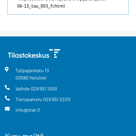
06-13_tau_003_fi.html
Työpajankatu
13
00580
Helsinki
Vaihde
029 551 1000
Tietopalvelu
029 551 2220
info@stat.fi
Kysy meiltä