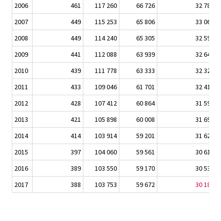
2006
461
117 260
66 726
32 786
2007
449
115 253
65 806
33 066
2008
449
114 240
65 305
32 592
2009
441
112 088
63 939
32 643
2010
439
111 778
63 333
32 324
2011
433
109 046
61 701
32 413
2012
428
107 412
60 864
31 595
2013
421
105 898
60 008
31 693
2014
414
103 914
59 201
31 620
2015
397
104 060
59 561
30 617
2016
389
103 550
59 170
30 531
2017
388
103 753
59 672
30 189