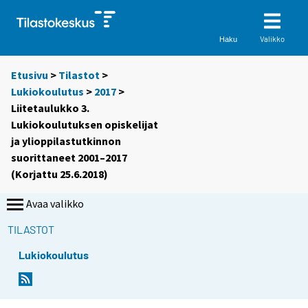
Valikko
Haku
Etusivu
>
Tilastot
>
Lukiokoulutus
>
2017
>
Liitetaulukko 3.
Lukiokoulutuksen opiskelijat
ja ylioppilastutkinnon
suorittaneet 2001–2017
(Korjattu 25.6.2018)
Avaa valikko
TILASTOT
Lukiokoulutus