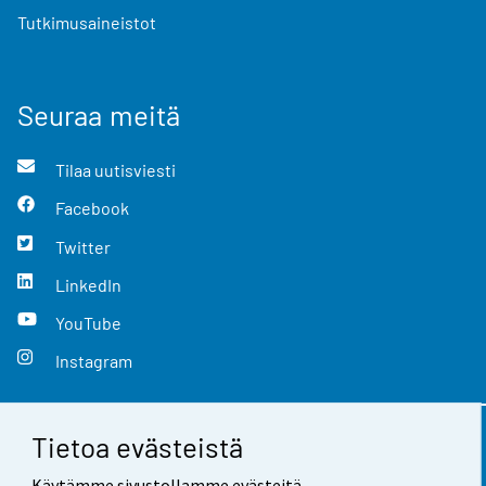
Tutkimusaineistot
Seuraa meitä
Tilaa uutisviesti
Facebook
Twitter
LinkedIn
YouTube
Instagram
Tietoa evästeistä
Yhteystiedot
Käytämme sivustollamme evästeitä.