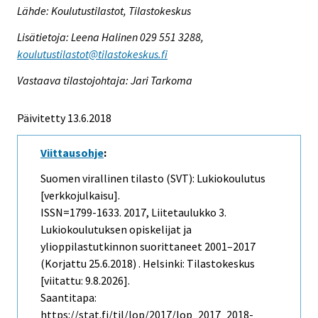
Lähde: Koulutustilastot, Tilastokeskus
Lisätietoja: Leena Halinen 029 551 3288,
koulutustilastot@tilastokeskus.fi
Vastaava tilastojohtaja: Jari Tarkoma
Päivitetty 13.6.2018
Viittausohje
:
Suomen virallinen tilasto (SVT): Lukiokoulutus
[verkkojulkaisu].
ISSN=1799-1633. 2017, Liitetaulukko 3.
Lukiokoulutuksen opiskelijat ja
ylioppilastutkinnon suorittaneet 2001–2017
(Korjattu 25.6.2018) . Helsinki: Tilastokeskus
[viitattu: 9.8.2026].
Saantitapa:
https://stat.fi/til/lop/2017/lop_2017_2018-