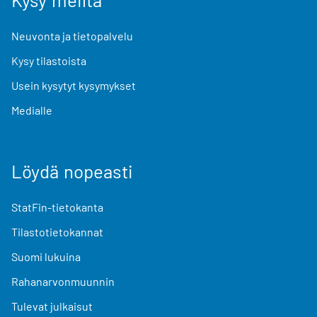
Neuvonta ja tietopalvelu
Kysy tilastoista
Usein kysytyt kysymykset
Medialle
Löydä nopeasti
StatFin-tietokanta
Tilastotietokannat
Suomi lukuina
Rahanarvonmuunnin
Tulevat julkaisut