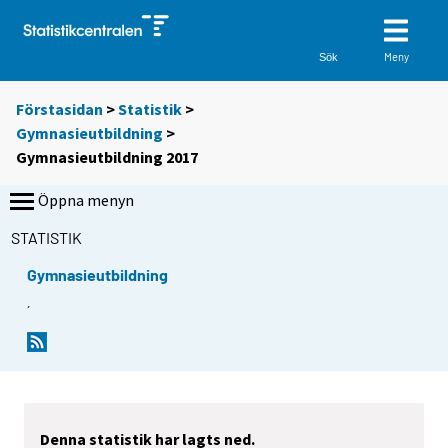
Meny
Sök
Förstasidan
>
Statistik
>
Gymnasieutbildning
>
Gymnasieutbildning 2017
Öppna menyn
STATISTIK
Gymnasieutbildning
´
Denna statistik har lagts ned.