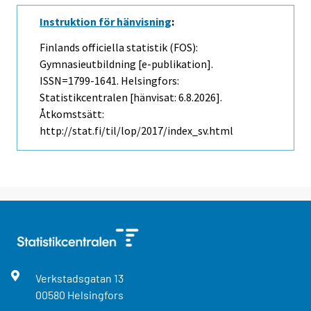
Instruktion för hänvisning
:
Finlands officiella statistik (FOS):
Gymnasieutbildning [e-publikation].
ISSN=1799-1641. Helsingfors:
Statistikcentralen [hänvisat: 6.8.2026].
Åtkomstsätt:
http://stat.fi/til/lop/2017/index_sv.html
Verkstadsgatan
13
00580
Helsingfors