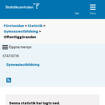
Meny
Sök
Förstasidan
>
Statistik
>
Gymnasieutbildning
>
Offentliggöranden
Öppna menyn
STATISTIK
Gymnasieutbildning
´
Denna statistik har lagts ned.