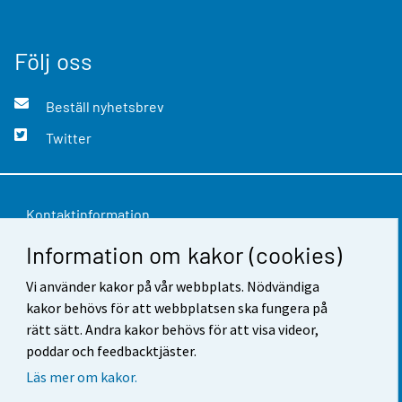
Följ oss
Beställ nyhetsbrev
Twitter
Kontaktinformation
Information om kakor (cookies)
Respons
Vi använder kakor på vår webbplats. Nödvändiga
Användarvillkor
kakor behövs för att webbplatsen ska fungera på
Dataskydd
rätt sätt. Andra kakor behövs för att visa videor,
poddar och feedbacktjäster.
Tillgänglighet
Läs mer om kakor.
Information om webbplatsen