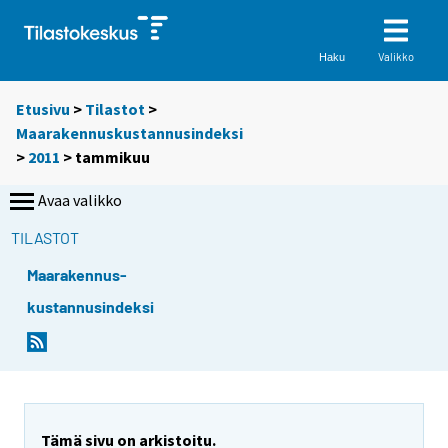
Valikko
Haku
Etusivu
>
Tilastot
>
Maarakennuskustannusindeksi
>
2011
>
tammikuu
Avaa valikko
TILASTOT
Maarakennus-
kustannusindeksi
Tämä sivu on arkistoitu.