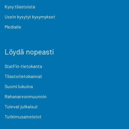
Kysy tilastoista
Usein kysytyt kysymykset
Medialle
Löydä nopeasti
StatFin-tietokanta
Tilastotietokannat
Suomi lukuina
Rahanarvonmuunnin
Tulevat julkaisut
Tutkimusaineistot