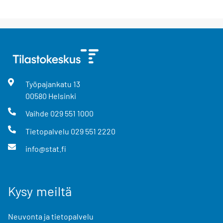
Työpajankatu
13
00580
Helsinki
Vaihde
029 551 1000
Tietopalvelu
029 551 2220
info@stat.fi
Kysy meiltä
Neuvonta ja tietopalvelu