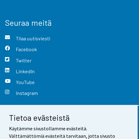
Seuraa meitä
Tilaa uutisviesti
Facebook
Twitter
LinkedIn
YouTube
Instagram
Tietoa evästeistä
Yhteystiedot
Käytämme sivustollamme evästeitä.
Palaute
Välttämättömiä evästeitä tarvitaan, jotta sivusto