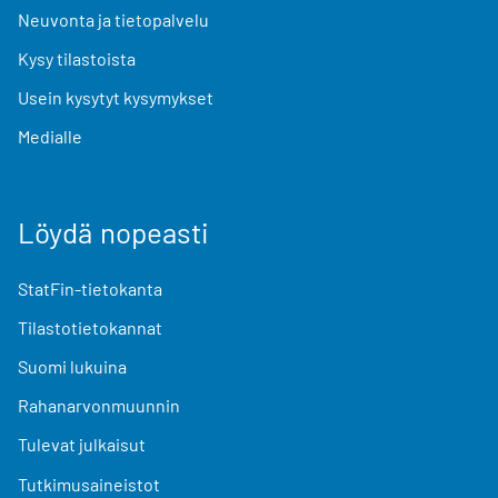
Neuvonta ja tietopalvelu
Kysy tilastoista
Usein kysytyt kysymykset
Medialle
Löydä nopeasti
StatFin-tietokanta
Tilastotietokannat
Suomi lukuina
Rahanarvonmuunnin
Tulevat julkaisut
Tutkimusaineistot