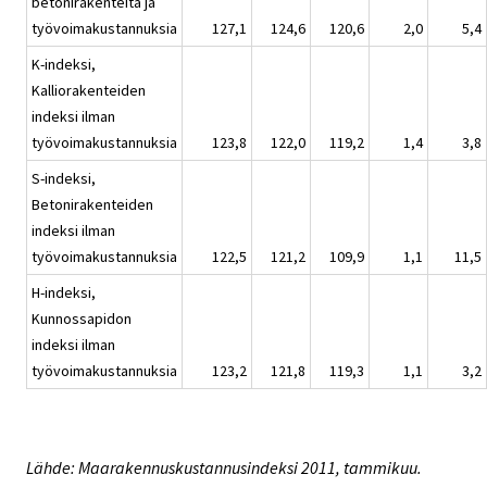
betonirakenteita ja
työvoimakustannuksia
127,1
124,6
120,6
2,0
5,4
K-indeksi,
Kalliorakenteiden
indeksi ilman
työvoimakustannuksia
123,8
122,0
119,2
1,4
3,8
S-indeksi,
Betonirakenteiden
indeksi ilman
työvoimakustannuksia
122,5
121,2
109,9
1,1
11,5
H-indeksi,
Kunnossapidon
indeksi ilman
työvoimakustannuksia
123,2
121,8
119,3
1,1
3,2
Lähde: Maarakennuskustannusindeksi 2011, tammikuu.