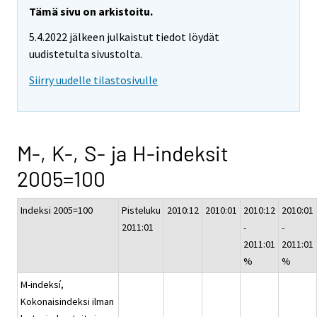
Tämä sivu on arkistoitu.
5.4.2022 jälkeen julkaistut tiedot löydät
uudistetulta sivustolta.
Siirry uudelle tilastosivulle
M-, K-, S- ja H-indeksit
2005=100
Indeksi 2005=100
Pisteluku
2010:12
2010:01
2010:12
2010:01
2011:01
-
-
2011:01
2011:01
%
%
M-indeksí,
Kokonaisindeksi ilman