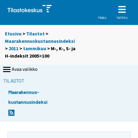
Valikko
Haku
Etusivu
>
Tilastot
>
Maarakennuskustannusindeksi
>
2011
>
tammikuu
> M-, K-, S- ja
H-indeksit 2005=100
Avaa valikko
TILASTOT
Maarakennus-
kustannusindeksi