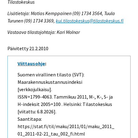
Tilastokeskus
Lisätietoja: Matias Kemppainen (09) 1734 3564, Tuula
Turunen (09) 1734 3369,
kui.tilastokeskus@tilastokeskus.fi
Vastaava tilastojohtaja: Kari Molnar
Päivitetty 21.2.2010
Viittausohje
:
Suomen virallinen tilasto (SVT):
Maarakennuskustannusindeksi
[verkkojulkaisu].
ISSN=1799-4063.
Tammikuu
2011, M-, K-, S- ja
H-indeksit 2005=100 . Helsinki: Tilastokeskus
[viitattu: 6.8.2026].
Saantitapa:
https://stat.fi/til/maku/2011/01/maku_2011_
01_2011-02-21_tau_002_fi.html