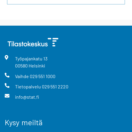
Työpajankatu
13
00580
Helsinki
Vaihde
029 551 1000
Tietopalvelu
029 551 2220
info@stat.fi
Kysy meiltä