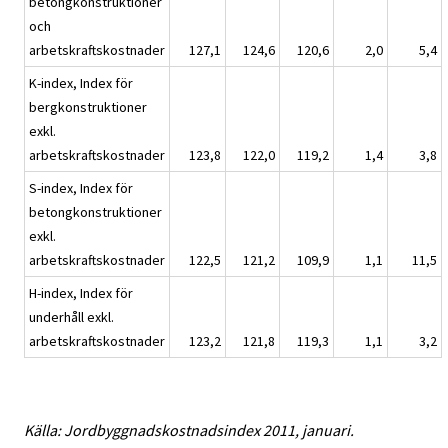
betongkonstruktioner
och
arbetskraftskostnader
127,1
124,6
120,6
2,0
5,4
K-index, Index för
bergkonstruktioner
exkl.
arbetskraftskostnader
123,8
122,0
119,2
1,4
3,8
S-index, Index för
betongkonstruktioner
exkl.
arbetskraftskostnader
122,5
121,2
109,9
1,1
11,5
H-index, Index för
underhåll exkl.
arbetskraftskostnader
123,2
121,8
119,3
1,1
3,2
Källa: Jordbyggnadskostnadsindex 2011, januari.