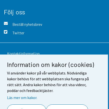
Följ oss
Beställ nyhetsbrev
Twitter
Kontaktinformation
Information om kakor (cookies)
Respons
Vi använder kakor på vår webbplats. Nödvändiga
Användarvillkor
kakor behövs för att webbplatsen ska fungera på
Dataskydd
rätt sätt. Andra kakor behövs för att visa videor,
poddar och feedbacktjäster.
Tillgänglighet
Läs mer om kakor.
Information om webbplatsen