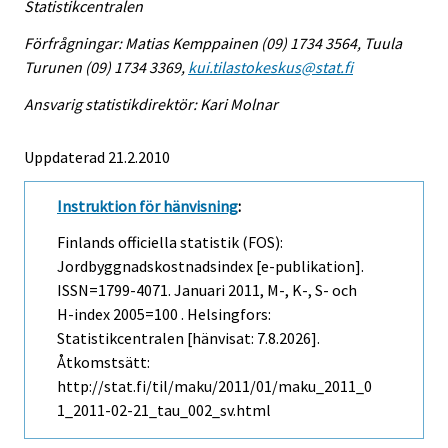
Statistikcentralen
Förfrågningar: Matias Kemppainen (09) 1734 3564, Tuula
Turunen (09) 1734 3369,
kui.tilastokeskus@stat.fi
Ansvarig statistikdirektör: Kari Molnar
Uppdaterad 21.2.2010
Instruktion för hänvisning
:
Finlands officiella statistik (FOS):
Jordbyggnadskostnadsindex [e-publikation].
ISSN=1799-4071.
Januari
2011, M-, K-, S- och
H-index 2005=100 . Helsingfors:
Statistikcentralen [hänvisat: 7.8.2026].
Åtkomstsätt:
http://stat.fi/til/maku/2011/01/maku_2011_0
1_2011-02-21_tau_002_sv.html