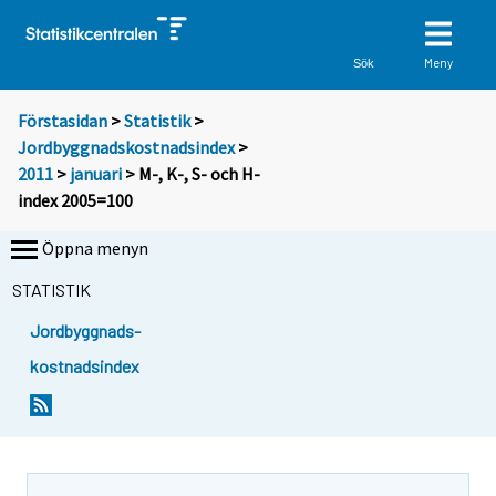
Meny
Sök
Förstasidan
>
Statistik
>
Jordbyggnadskostnadsindex
>
2011
>
januari
> M-, K-, S- och H-
index 2005=100
Öppna menyn
STATISTIK
Jordbyggnads-
kostnadsindex