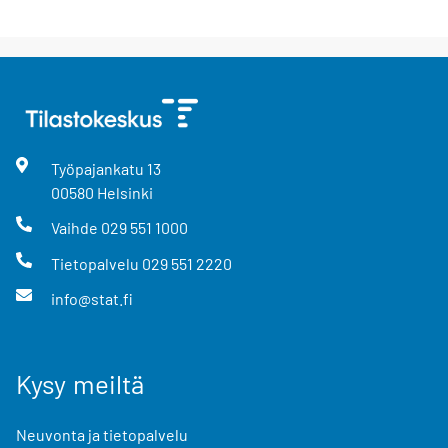
Työpajankatu
13
00580
Helsinki
Vaihde
029 551 1000
Tietopalvelu
029 551 2220
info@stat.fi
Kysy meiltä
Neuvonta ja tietopalvelu