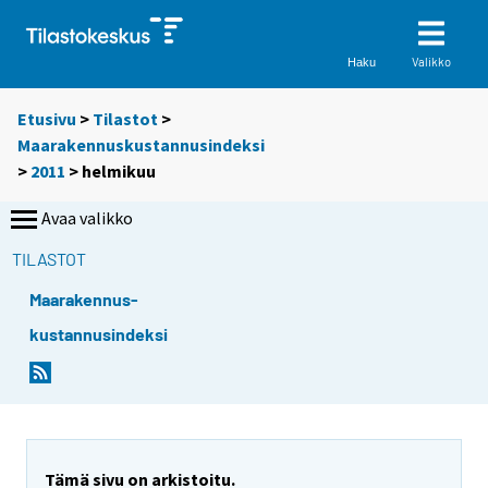
Valikko
Haku
Etusivu
>
Tilastot
>
Maarakennuskustannusindeksi
>
2011
>
helmikuu
Avaa valikko
TILASTOT
Maarakennus-
kustannusindeksi
Tämä sivu on arkistoitu.