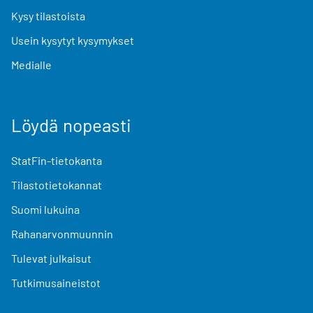
Kysy tilastoista
Usein kysytyt kysymykset
Medialle
Löydä nopeasti
StatFin-tietokanta
Tilastotietokannat
Suomi lukuina
Rahanarvonmuunnin
Tulevat julkaisut
Tutkimusaineistot