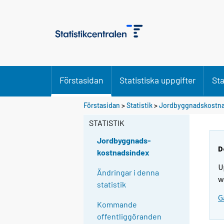
Förstasidan
Statistiska uppgifter
Sta
Förstasidan
>
Statistik
>
Jordbyggnadskostn
STATISTIK
Jordbyggnads-
D
kostnadsindex
U
Ändringar i denna
w
statistik
G
Kommande
offentliggöranden