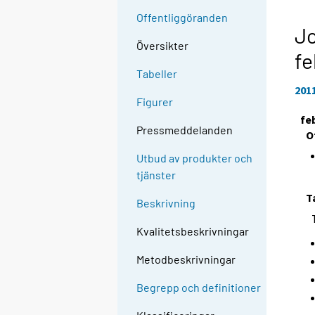
Offentliggöranden
Jo
Översikter
fe
Tabeller
201
Figurer
fe
Pressmeddelanden
O
Utbud av produkter och
tjänster
T
Beskrivning
Kvalitetsbeskrivningar
Metodbeskrivningar
Begrepp och definitioner