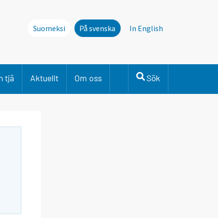
Suomeksi
På svenska
In English
 tjä
Aktuellt
Om oss
Sök