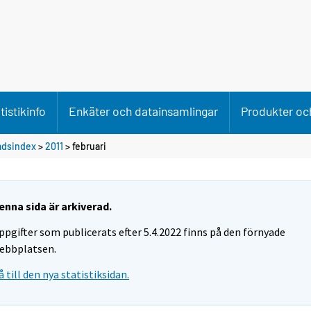
tistikinfo
Enkäter och datainsamlingar
Produkter och
adsindex
>
2011
>
februari
enna sida är arkiverad.
ppgifter som publicerats efter 5.4.2022 finns på den förnyade
ebbplatsen.
å till den nya statistiksidan.