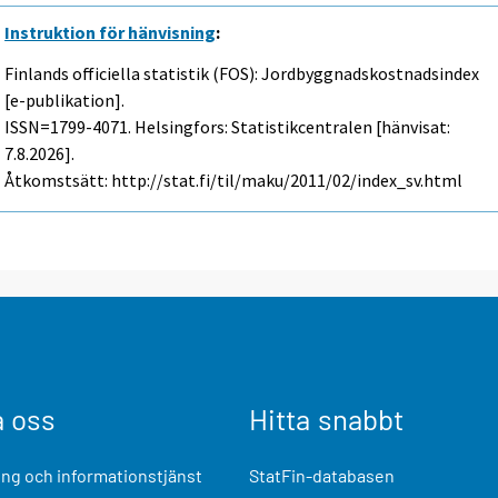
Instruktion för hänvisning
:
Finlands officiella statistik (FOS): Jordbyggnadskostnadsindex
[e-publikation].
ISSN=1799-4071. Helsingfors: Statistikcentralen [hänvisat:
7.8.2026].
Åtkomstsätt: http://stat.fi/til/maku/2011/02/index_sv.html
a oss
Hitta snabbt
ng och informationstjänst
StatFin-databasen