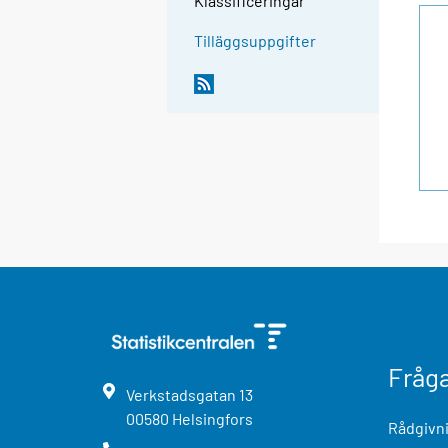
Klassificeringar
Tilläggsuppgifter
Fråg
Verkstadsgatan
13
00580
Helsingfors
Rådgivni