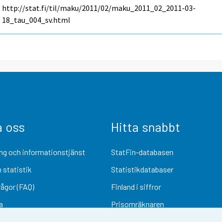
http://stat.fi/til/maku/2011/02/maku_2011_02_2011-03-
18_tau_004_sv.html
a oss
Hitta snabbt
ng och informationstjänst
StatFin-databasen
 statistik
Statistikdatabaser
rågor (FAQ)
Finland i siffror
a
Prisomräknaren
Kommande publiceringar