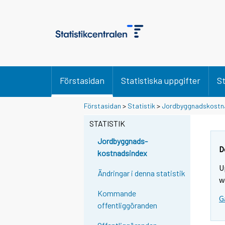
Förstasidan
Statistiska uppgifter
St
Förstasidan
>
Statistik
>
Jordbyggnadskostn
STATISTIK
Jordbyggnads-
D
kostnadsindex
U
Ändringar i denna statistik
w
Kommande
G
offentliggöranden