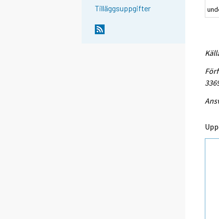
Tilläggsuppgifter
und
Käll
Förf
336
Ansv
Upp