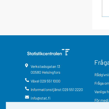
Fråg
Verkstadsgatan
13
00580
Helsingfors
Rådgivni
Växel
029 551 1000
Fråga om
Informationstjänst
029 551 2220
Vanliga f
info@stat.fi
För medi