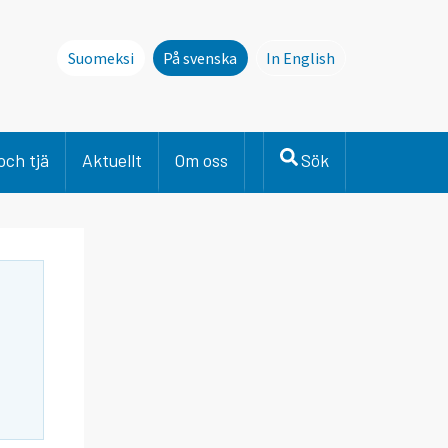
Suomeksi
På svenska
In English
This page is not avai
och tjä
Aktuellt
Om oss
Sök