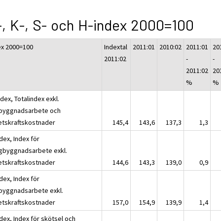
, K-, S- och H-index 2000=100
ex 2000=100
Indextal
2011:01
2010:02
2011:01
20
2011:02
-
-
2011:02
20
%
%
dex, Totalindex exkl.
byggnadsarbete och
etskraftskostnader
145,4
143,6
137,3
1,3
dex, Index för
gbyggnadsarbete exkl.
etskraftskostnader
144,6
143,3
139,0
0,9
dex, Index för
byggnadsarbete exkl.
etskraftskostnader
157,0
154,9
139,9
1,4
dex, Index för skötsel och