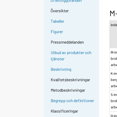
Offentliggöranden
Översikter
M-
Tabeller
Ind
Figurer
Pressmeddelanden
M-in
Utbud av produkter och
bro
tjänster
arb
Beskrivning
K-in
Kvalitetsbeskrivningar
ber
arb
Metodbeskrivningar
S-in
Begrepp och definitioner
bro
arb
Klassificeringar
H-in