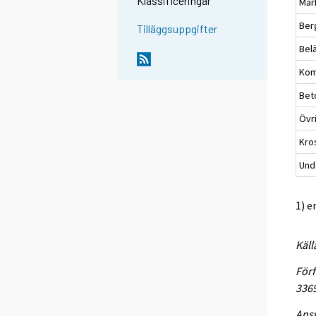
Klassificeringar
Mar
Ber
Tilläggsuppgifter
Bel
Kom
Bet
Övr
Kro
Und
1) e
Käll
Förf
336
Ansv