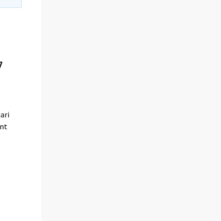
7
ari
ent