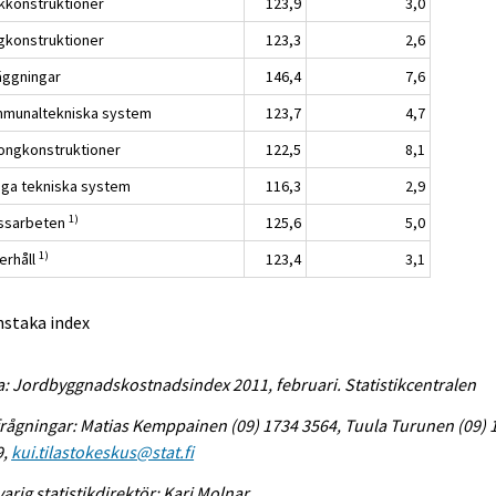
kkonstruktioner
123,9
3,0
gkonstruktioner
123,3
2,6
äggningar
146,4
7,6
munaltekniska system
123,7
4,7
ongkonstruktioner
122,5
8,1
iga tekniska system
116,3
2,9
1)
ssarbeten
125,6
5,0
1)
erhåll
123,4
3,1
nstaka index
a: Jordbyggnadskostnadsindex 2011, februari. Statistikcentralen
rågningar: Matias Kemppainen (09) 1734 3564, Tuula Turunen (09) 
9,
kui.tilastokeskus@stat.fi
arig statistikdirektör: Kari Molnar