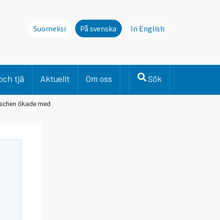
Suomeksi
På svenska
In English
This page is not avai
och tjä
Aktuellt
Om oss
Sök
nschen ökade med