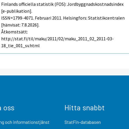
Finlands officiella statistik (FOS): Jordbyggnadskostnadsindex
[e-publikation].
ISSN=1799-4071.
Februari
2011. Helsingfors: Statistikcentralen
[hänvisat: 7.8.2026].
Åtkomstsätt:
http://stat.fi/til/maku/2011/02/maku_2011_02_2011-03-
18_tie_001_sv.html
a oss
Hitta snabbt
ng och informationstjänst
StatFin-databasen