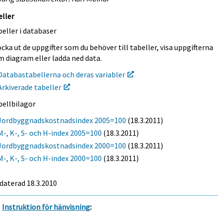
eller
eller i databaser
cka ut de uppgifter som du behöver till tabeller, visa uppgifterna
m diagram eller ladda ned data.
Databastabellerna och deras variabler
Arkiverade tabeller
bellbilagor
Jordbyggnadskostnadsindex 2005=100
(18.3.2011)
M-, K-, S- och H-index 2005=100
(18.3.2011)
Jordbyggnadskostnadsindex 2000=100
(18.3.2011)
M-, K-, S- och H-index 2000=100
(18.3.2011)
daterad 18.3.2010
Instruktion för hänvisning
: