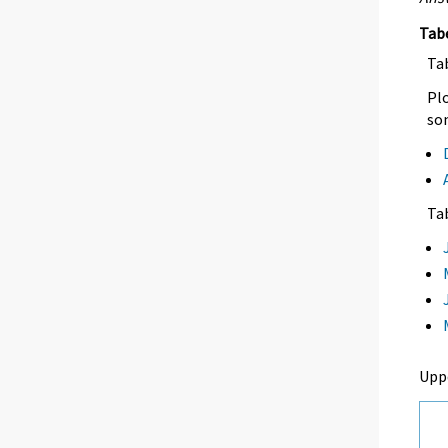
Tab
Tab
Plo
so
Ta
Upp