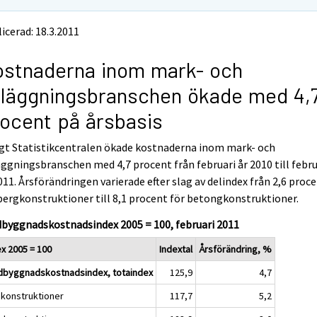
icerad: 18.3.2011
stnaderna inom mark- och
läggningsbranschen ökade med 4,
ocent på årsbasis
gt Statistikcentralen ökade kostnaderna inom mark- och
ggningsbranschen med 4,7 procent från februari år 2010 till febru
011. Årsförändringen varierade efter slag av delindex från 2,6 proc
bergkonstruktioner till 8,1 procent för betongkonstruktioner.
byggnadskostnadsindex 2005 = 100, februari 2011
ex 2005 = 100
Indextal
Årsförändring, %
dbyggnadskostnadsindex, totaindex
125,9
4,7
konstruktioner
117,7
5,2