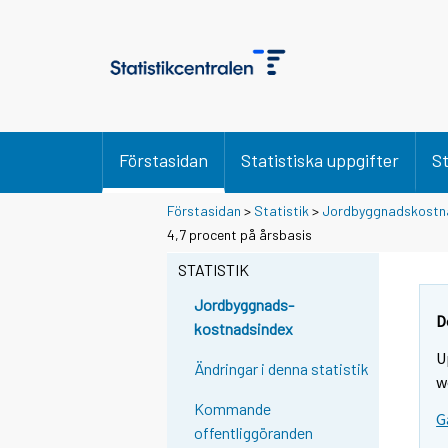
Förstasidan
Statistiska uppgifter
St
Förstasidan
>
Statistik
>
Jordbyggnadskostn
Y
Y
4,7 procent på årsbasis
o
o
u
u
STATISTIK
a
a
r
r
Jordbyggnads-
e
e
D
kostnadsindex
m
m
U
o
o
Ändringar i denna statistik
v
v
w
i
i
Kommande
G
n
n
offentliggöranden
g
g