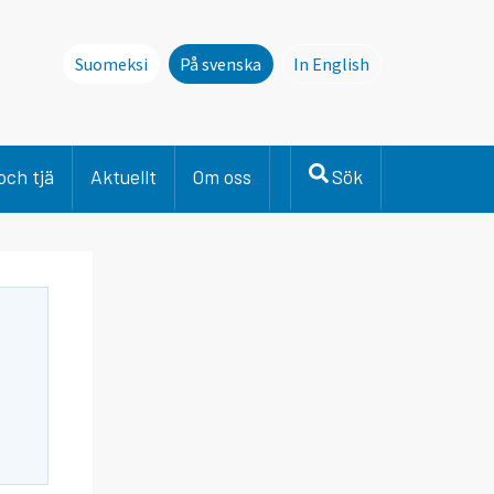
Suomeksi
På svenska
In English
This page is not avai
och tjä
Aktuellt
Om oss
Sök