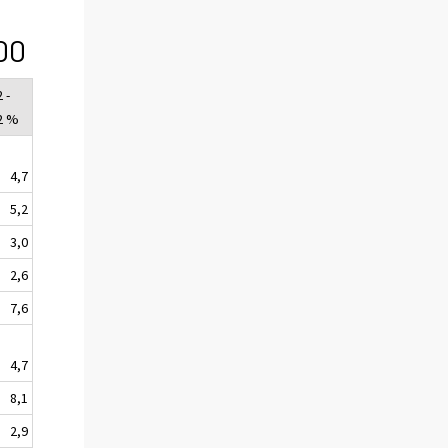
00
 -
2 %
4,7
5,2
3,0
2,6
7,6
4,7
8,1
2,9