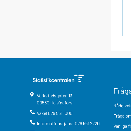
Fråg
Verkstadsgatan
13
00580
Helsingfors
Rådgivni
Växel
029 551 1000
Fråga om
Informationstjänst
029 551 2220
Vanliga f