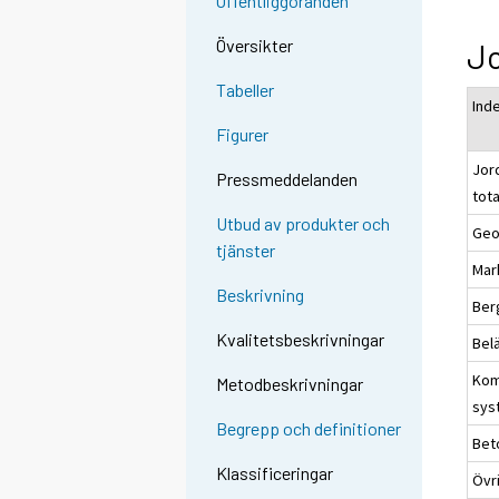
Offentliggöranden
Översikter
J
Tabeller
Ind
Figurer
Jor
Pressmeddelanden
tot
Utbud av produkter och
Geo
tjänster
Mar
Beskrivning
Ber
Kvalitetsbeskrivningar
Bel
Kom
Metodbeskrivningar
sys
Begrepp och definitioner
Bet
Klassificeringar
Övr