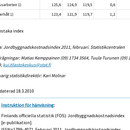
ssarbeten 1)
125,6
124,9
119,5
0,6
rhåll 1)
123,4
121,9
119,7
1,2
nstaka index
a: Jordbyggnadskostnadsindex 2011, februari. Statistikcentralen
rågningar: Matias Kemppainen (09) 1734 3564, Tuula Turunen (09) 
9,
kui.tilastokeskus@stat.fi
arig statistikdirektör: Kari Molnar
daterad 18.3.2010
Instruktion för hänvisning
:
Finlands officiella statistik (FOS): Jordbyggnadskostnadsindex
[e-publikation].
ISSN=1799-4071.
Februari
2011, Jordbyggnadskostnadsindex