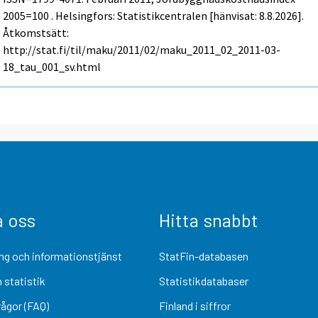
2005=100 . Helsingfors: Statistikcentralen [hänvisat: 8.8.2026].
Åtkomstsätt:
http://stat.fi/til/maku/2011/02/maku_2011_02_2011-03-
18_tau_001_sv.html
a oss
Hitta snabbt
ng och informationstjänst
StatFin-databasen
 statistik
Statistikdatabaser
rågor (FAQ)
Finland i siffror