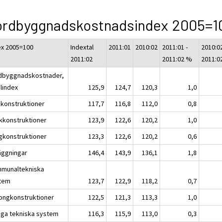
ordbyggnadskostnadsindex 2005=1
ex 2005=100
Indextal
2011:01
2010:02
2011:01 -
2010:02
2011:02
2011:02 %
2011:0
dbyggnadskostnader,
alindex
125,9
124,7
120,3
1,0
konstruktioner
117,7
116,8
112,0
0,8
kkonstruktioner
123,9
122,6
120,2
1,0
gkonstruktioner
123,3
122,6
120,2
0,6
äggningar
146,4
143,9
136,1
1,8
munaltekniska
tem
123,7
122,9
118,2
0,7
ongkonstruktioner
122,5
121,3
113,3
1,0
iga tekniska system
116,3
115,9
113,0
0,3