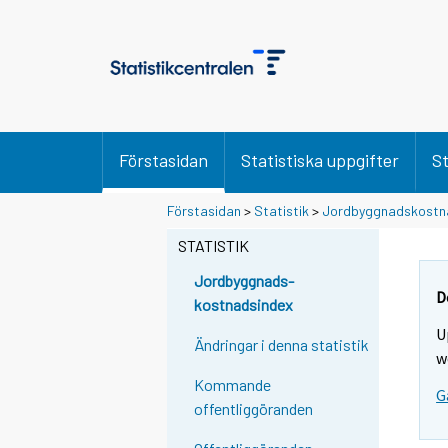
Förstasidan
Statistiska uppgifter
St
Förstasidan
>
Statistik
>
Jordbyggnadskostn
STATISTIK
Jordbyggnads-
D
kostnadsindex
U
Ändringar i denna statistik
w
Kommande
G
offentliggöranden