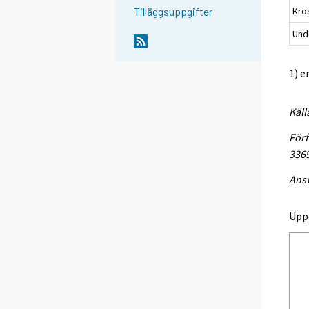
Kro
Tilläggsuppgifter
Unde
1) e
Käll
Förf
336
Ansv
Upp