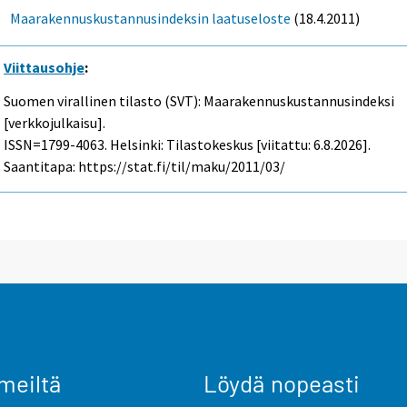
Maarakennuskustannusindeksin laatuseloste
(18.4.2011)
Viittausohje
:
Suomen virallinen tilasto (SVT): Maarakennuskustannusindeksi
[verkkojulkaisu].
ISSN=1799-4063. Helsinki: Tilastokeskus [viitattu: 6.8.2026].
Saantitapa: https://stat.fi/til/maku/2011/03/
meiltä
Löydä nopeasti