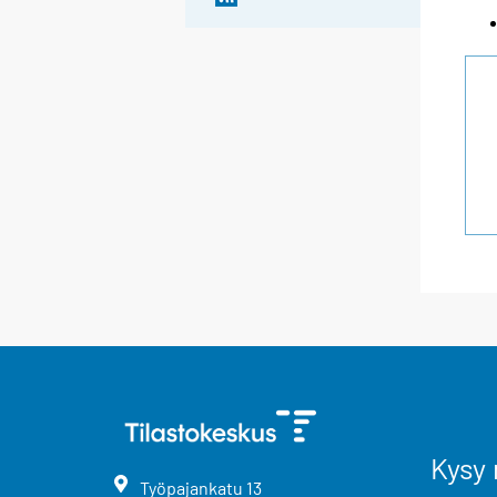
Kysy 
Työpajankatu
13