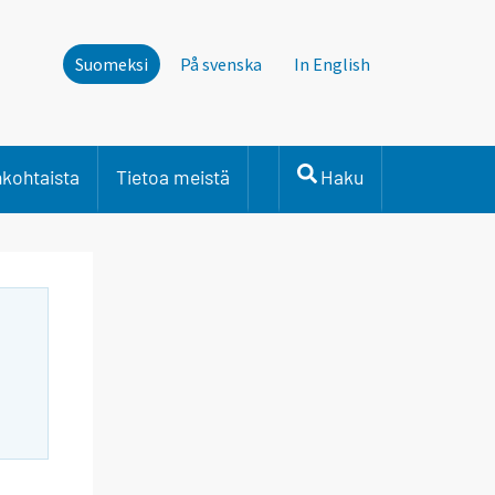
Suomeksi
På svenska
In English
nkohtaista
Tietoa meistä
Haku