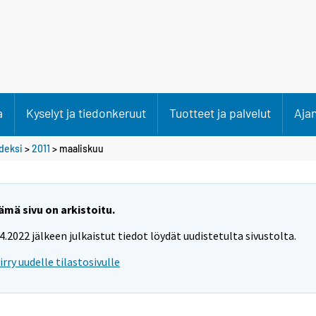
a
Kyselyt ja tiedonkeruut
Tuotteet ja palvelut
Aja
deksi
>
2011
>
maaliskuu
ämä sivu on arkistoitu.
.4.2022 jälkeen julkaistut tiedot löydät uudistetulta sivustolta.
iirry uudelle tilastosivulle