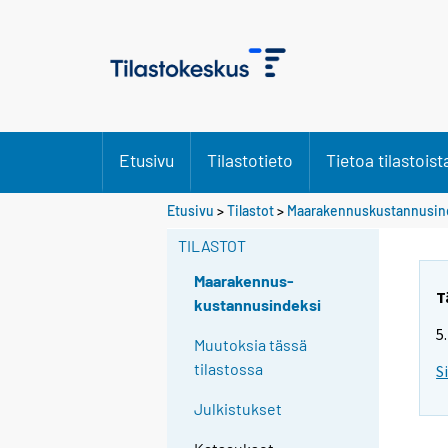
Etusivu
Tilastotieto
Tietoa tilastoist
Etusivu
>
Tilastot
>
Maarakennuskustannusin
TILASTOT
Maarakennus-
T
kustannusindeksi
5
Muutoksia tässä
tilastossa
S
Julkistukset