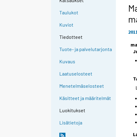
Katsaukset
Ma
Taulukot
m
Kuviot
201
Tiedotteet
ma
Tuote- ja palvelutarjonta
J
Kuvaus
Laatuselosteet
T
Menetelmäselosteet
Käsitteet ja määritelmät
Luokitukset
Lisätietoja
L