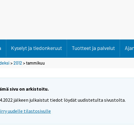
a
Kyselyt ja tiedonkeruut
Tuotteet ja palvelut
Aja
deksi
>
2012
>
tammikuu
ämä sivu on arkistoitu.
.4.2022 jälkeen julkaistut tiedot löydät uudistetulta sivustolta.
iirry uudelle tilastosivulle