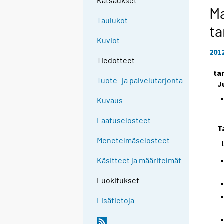
Katsaukset
Ma
Taulukot
t
Kuviot
201
Tiedotteet
ta
Tuote- ja palvelutarjonta
J
Kuvaus
Laatuselosteet
T
Menetelmäselosteet
Käsitteet ja määritelmät
Luokitukset
Lisätietoja