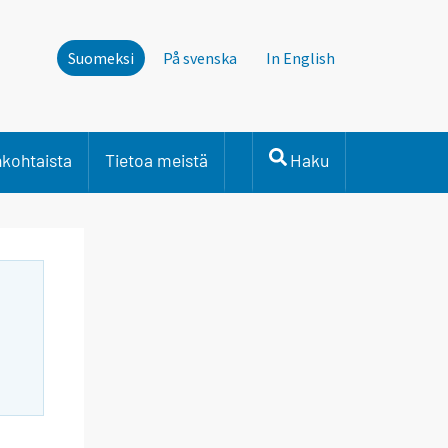
Suomeksi
På svenska
In English
nkohtaista
Tietoa meistä
Haku