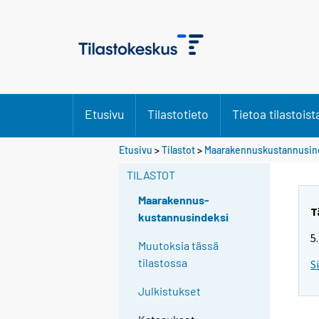
Etusivu
Tilastotieto
Tietoa tilastoist
Etusivu
>
Tilastot
>
Maarakennuskustannusin
TILASTOT
Maarakennus-
T
kustannusindeksi
5
Muutoksia tässä
tilastossa
S
Julkistukset