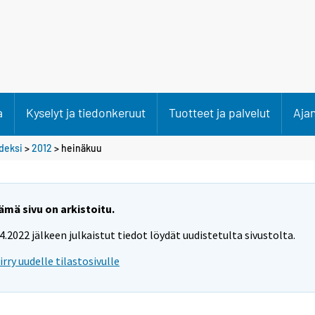
a
Kyselyt ja tiedonkeruut
Tuotteet ja palvelut
Aja
deksi
>
2012
>
heinäkuu
ämä sivu on arkistoitu.
.4.2022 jälkeen julkaistut tiedot löydät uudistetulta sivustolta.
iirry uudelle tilastosivulle