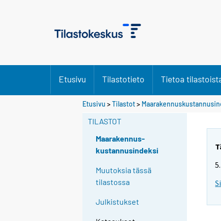
Etusivu
Tilastotieto
Tietoa tilastoist
Etusivu
>
Tilastot
>
Maarakennuskustannusin
TILASTOT
Maarakennus-
T
kustannusindeksi
5
Muutoksia tässä
tilastossa
S
Julkistukset