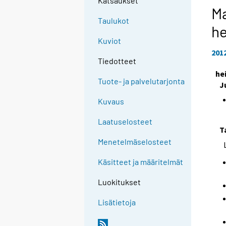
Katsaukset
Ma
Taulukot
h
Kuviot
201
Tiedotteet
he
Tuote- ja palvelutarjonta
J
Kuvaus
Laatuselosteet
T
Menetelmäselosteet
Käsitteet ja määritelmät
Luokitukset
Lisätietoja