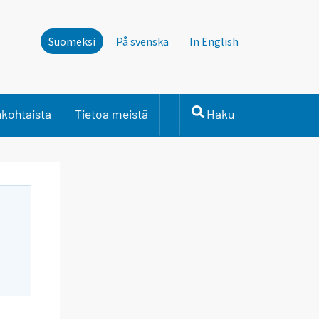
Suomeksi
På svenska
In English
nkohtaista
Tietoa meistä
Haku