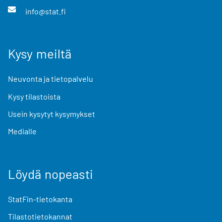
info@stat.fi
Kysy meiltä
Neuvonta ja tietopalvelu
Kysy tilastoista
Usein kysytyt kysymykset
Medialle
Löydä nopeasti
StatFin-tietokanta
Tilastotietokannat