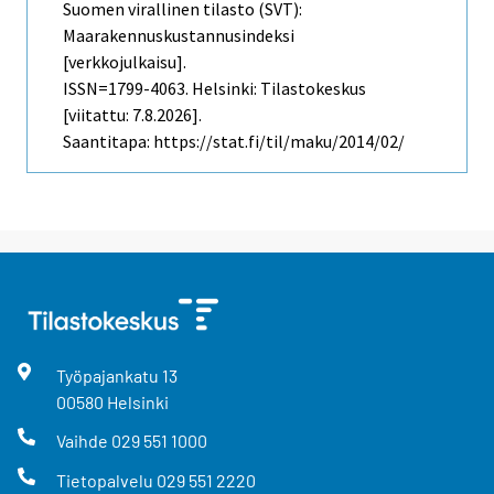
Suomen virallinen tilasto (SVT):
Maarakennuskustannusindeksi
[verkkojulkaisu].
ISSN=1799-4063. Helsinki: Tilastokeskus
[viitattu: 7.8.2026].
Saantitapa: https://stat.fi/til/maku/2014/02/
Työpajankatu
13
00580
Helsinki
Vaihde
029 551 1000
Tietopalvelu
029 551 2220