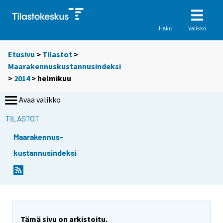
Valikko
Haku
Etusivu
>
Tilastot
>
Maarakennuskustannusindeksi
>
2014
>
helmikuu
Avaa valikko
TILASTOT
Maarakennus-
kustannusindeksi
Tämä sivu on arkistoitu.