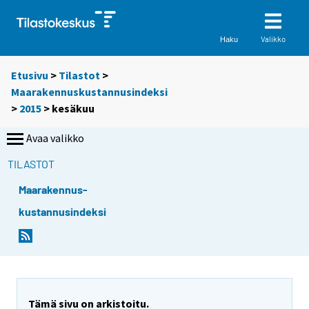
Valikko
Haku
Etusivu
>
Tilastot
>
Maarakennuskustannusindeksi
>
2015
>
kesäkuu
Avaa valikko
TILASTOT
Maarakennus-
kustannusindeksi
Tämä sivu on arkistoitu.