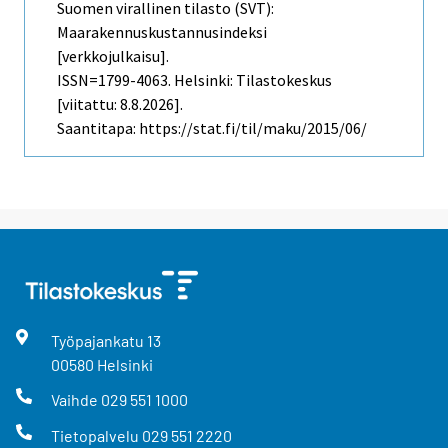
Suomen virallinen tilasto (SVT):
Maarakennuskustannusindeksi
[verkkojulkaisu].
ISSN=1799-4063. Helsinki: Tilastokeskus
[viitattu: 8.8.2026].
Saantitapa: https://stat.fi/til/maku/2015/06/
Työpajankatu
13
00580
Helsinki
Vaihde
029 551 1000
Tietopalvelu
029 551 2220