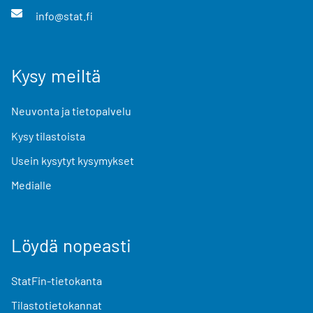
info@stat.fi
Kysy meiltä
Neuvonta ja tietopalvelu
Kysy tilastoista
Usein kysytyt kysymykset
Medialle
Löydä nopeasti
StatFin-tietokanta
Tilastotietokannat