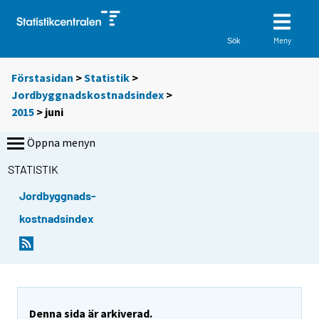
Meny
Sök
Förstasidan
>
Statistik
>
Jordbyggnadskostnadsindex
>
2015
>
juni
Öppna menyn
STATISTIK
Jordbyggnads-
kostnadsindex
Denna sida är arkiverad.