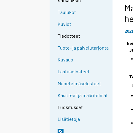
Katsaukset
Ma
Taulukot
h
Kuviot
202
Tiedotteet
he
Tuote- ja palvelutarjonta
J
Kuvaus
Laatuselosteet
T
Menetelmäselosteet
Käsitteet ja määritelmät
Luokitukset
Lisätietoja