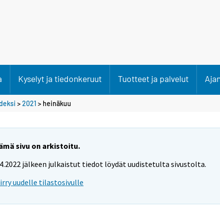
a
Kyselyt ja tiedonkeruut
Tuotteet ja palvelut
Aja
deksi
>
2021
>
heinäkuu
ämä sivu on arkistoitu.
.4.2022 jälkeen julkaistut tiedot löydät uudistetulta sivustolta.
iirry uudelle tilastosivulle