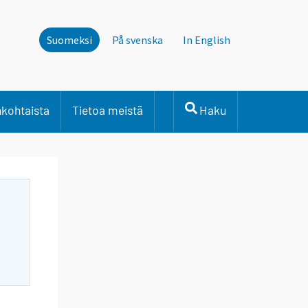
Suomeksi
På svenska
In English
nkohtaista
Tietoa meistä
Haku