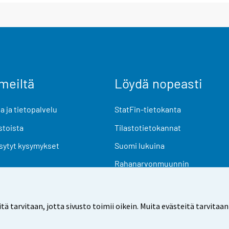
meiltä
Löydä nopeasti
 ja tietopalvelu
StatFin-tietokanta
stoista
Tilastotietokannat
sytyt kysymykset
Suomi lukuina
Rahanarvonmuunnin
Tulevat julkaisut
Tutkimusaineistot
arvitaan, jotta sivusto toimii oikein. Muita evästeitä tarvitaan