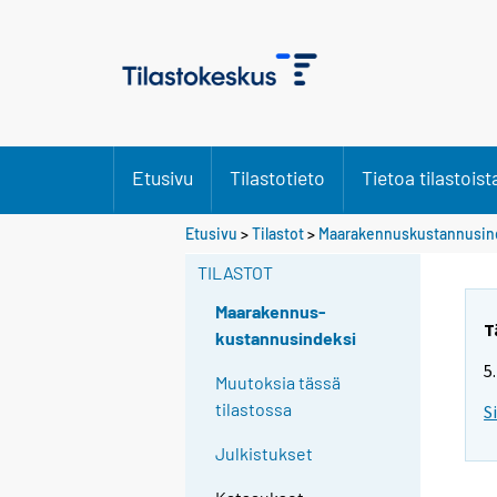
Etusivu
Tilastotieto
Tietoa tilastoist
Etusivu
>
Tilastot
>
Maarakennuskustannusin
TILASTOT
Maarakennus-
T
kustannusindeksi
5
Muutoksia tässä
tilastossa
S
Julkistukset