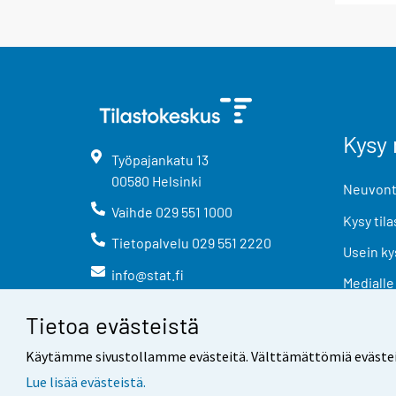
Kysy 
Työpajankatu
13
00580
Helsinki
Neuvonta
Vaihde
029 551 1000
Kysy tila
Tietopalvelu
029 551 2220
Usein ky
info@stat.fi
Medialle
Tietoa evästeistä
Käytämme sivustollamme evästeitä. Välttämättömiä evästeitä t
Lue lisää evästeistä.