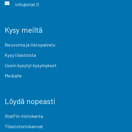
info@stat.fi
Kysy meiltä
Neuvonta ja tietopalvelu
Kysy tilastoista
Usein kysytyt kysymykset
Medialle
Löydä nopeasti
StatFin-tietokanta
Tilastotietokannat