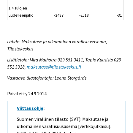
1.4 Tulojen
uudelleenjako
-2487
-2518
-31
Lähde: Maksutase ja ulkomainen varallisuusasema,
Tilastokeskus
Lisätietoja: Mira Malhotra 029 551 3411, Tapio Kuusisto 029
551 3318,
maksutase@tilastokeskus.fi
Vastaava tilastojohtaja: Leena Storgårds
Päivitetty 24.9.2014
Viittausohje
:
Suomen virallinen tilasto (SVT): Maksutase ja
ulkomainen varallisuusasema [verkkojulkaisu].