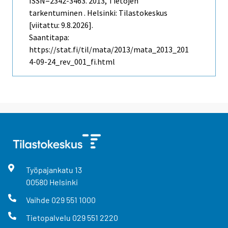
ISSN=2342-3463. 2013, Tietojen
tarkentuminen . Helsinki: Tilastokeskus
[viitattu: 9.8.2026].
Saantitapa:
https://stat.fi/til/mata/2013/mata_2013_201
4-09-24_rev_001_fi.html
Työpajankatu
13
00580
Helsinki
Vaihde
029 551 1000
Tietopalvelu
029 551 2220