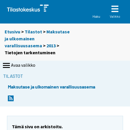
Valikko
Haku
Etusivu
>
Tilastot
>
Maksutase
ja ulkomainen
varallisuusasema
>
2013
>
Tietojen tarkentuminen
Avaa valikko
TILASTOT
Maksutase ja ulkomainen varallisuusasema
Tämä sivu on arkistoitu.