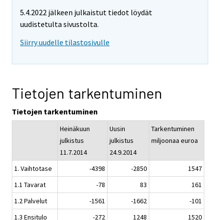
5.4.2022 jälkeen julkaistut tiedot löydät
uudistetulta sivustolta.
Siirry uudelle tilastosivulle
Tietojen tarkentuminen
Tietojen tarkentuminen
Heinäkuun
Uusin
Tarkentuminen
julkistus
julkistus
miljoonaa euroa
11.7.2014
24.9.2014
1. Vaihtotase
-4398
-2850
1547
1.1 Tavarat
-78
83
161
1.2 Palvelut
-1561
-1662
-101
1.3 Ensitulo
-272
1248
1520