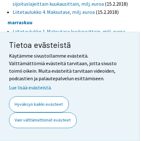
sijoituslajeittain kuukausittain, milj. euroa
(15.2.2018)
Liitetaulukko 4. Maksutase, milj. euroa
(15.2.2018)
marraskuu
Liitetaulukko 1. Maksutase kuukausittain, milj. euroa
(15.1.2018)
Tietoa evästeistä
Liitetaulukko 2. Vaihtotase kuukausittain, milj. euroa
(15.1.2018)
Käytämme sivustollamme evästeitä.
Liitetaulukko 3. Ulkomaiset saamiset ja velat
Välttämättömiä evästeitä tarvitaan, jotta sivusto
sijoituslajeittain kuukausittain, milj. euroa
(15.1.2018)
toimii oikein. Muita evästeitä tarvitaan videoiden,
Liitetaulukko 4. Maksutase, milj. euroa
(15.1.2018)
podcastien ja palautepalvelun esittämiseen.
lokakuu
Lue lisää evästeistä.
Liitetaulukko 1. Maksutase kuukausittain, milj. euroa
(15.12.2017)
Hyväksyn kaikki evästeet
Liitetaulukko 2. Vaihtotase kuukausittain, milj. euroa
(15.12.2017)
Vain välttämättömät evästeet
syyskuu
Liitetaulukko 1. Maksutase kuukausittain, milj. euroa