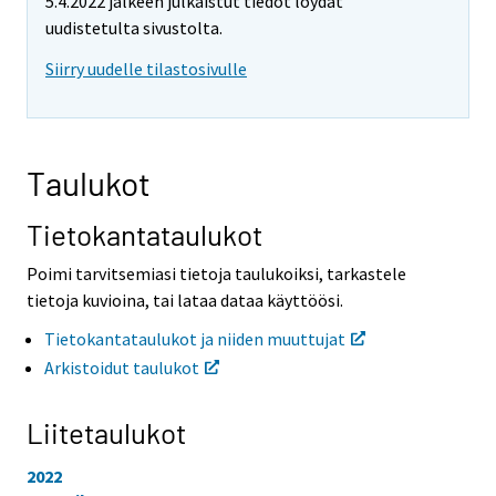
5.4.2022 jälkeen julkaistut tiedot löydät
t
t
o
o
uudistetulta sivustolta.
i
i
Siirry uudelle tilastosivulle
s
s
e
e
e
e
n
n
p
p
Taulukot
a
a
l
l
v
v
Tietokantataulukot
e
e
l
l
Poimi tarvitsemiasi tietoja taulukoiksi, tarkastele
u
u
tietoja kuvioina, tai lataa dataa käyttöösi.
u
u
n
n
Tietokantataulukot ja niiden muuttujat
.
.
Arkistoidut taulukot
Liitetaulukot
2022