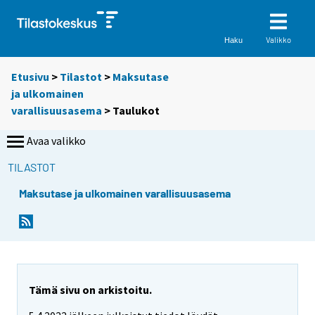
Valikko
Haku
Etusivu
>
Tilastot
>
Maksutase
ja ulkomainen
varallisuusasema
> Taulukot
Avaa valikko
TILASTOT
Maksutase ja ulkomainen varallisuusasema
S
S
i
i
i
i
r
r
r
r
y
y
Tämä sivu on arkistoitu.
t
t