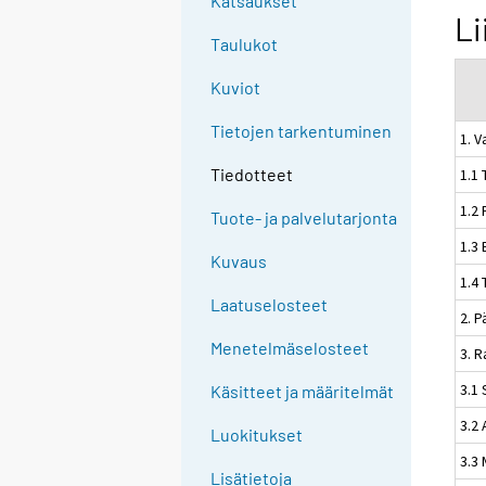
Katsaukset
Li
Taulukot
Kuviot
Tietojen tarkentuminen
1. V
Tiedotteet
1.1 
1.2 
Tuote- ja palvelutarjonta
1.3 
Kuvaus
1.4 
Laatuselosteet
2. 
Menetelmäselosteet
3. 
3.1 
Käsitteet ja määritelmät
3.2
Luokitukset
3.3 
Lisätietoja