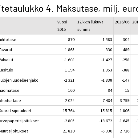
itetaulukko 4. Maksutase, milj. eur
Vuosi
12 kk:n liukuva
2016/06
20
2015
summa
aihtotase
-870
-1 583
-304
Tavarat
1 865
330
489
Palvelut
-1 608
-1 427
-258
Ensitulo
1 194
1 353
-388
Tulojen uudelleenjako
-2 321
-1 838
-147
Pääomatase
160
94
15
Rahoitustase
-2 024
-7 404
3 799
-
Suorat sijoitukset
-15 764
15 815
1 806
 Arvopaperisijoitukset
-2 805
-18 672
-1 645
-
Muut sijoitukset
21 810
-5 330
2 726