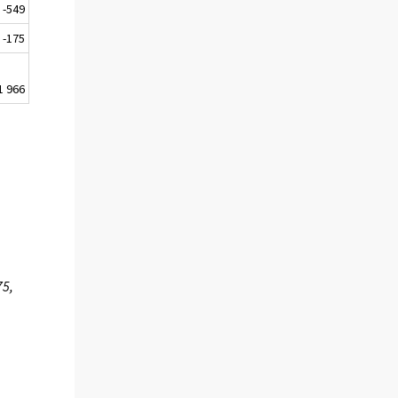
-549
-175
1 966
75,