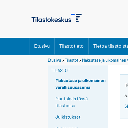
Etusivu
Tilastotieto
Tietoa tilastoist
Etusivu
>
Tilastot
>
Maksutase ja ulkomainen 
TILASTOT
Maksutase ja ulkomainen
T
varallisuusasema
5
Muutoksia tässä
tilastossa
S
Julkistukset