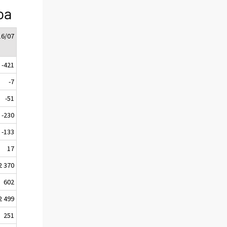
oa
16/07
-421
-7
-51
-230
-133
17
2 370
602
2 499
251