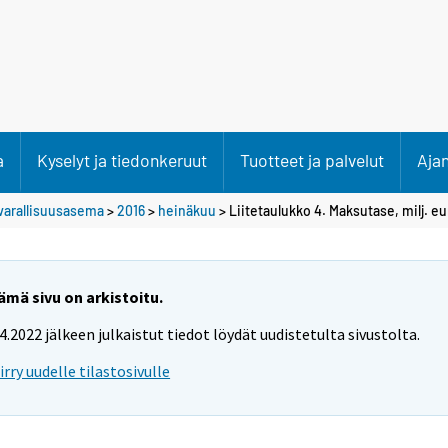
a
Kyselyt ja tiedonkeruut
Tuotteet ja palvelut
Aja
varallisuusasema
>
2016
>
heinäkuu
> Liitetaulukko 4. Maksutase, milj. e
ämä sivu on arkistoitu.
.4.2022 jälkeen julkaistut tiedot löydät uudistetulta sivustolta.
iirry uudelle tilastosivulle