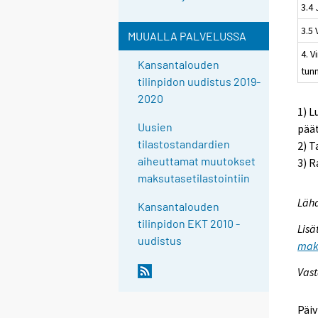
3.4
3.5
MUUALLA PALVELUSSA
4. V
Kansantalouden
tun
tilinpidon uudistus 2019-
2020
1) L
Uusien
pää
tilastostandardien
2) T
aiheuttamat muutokset
3) R
maksutasetilastointiin
Lähd
Kansantalouden
tilinpidon EKT 2010 -
Lisä
uudistus
maks
Vast
Päiv