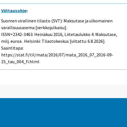
Viittausohje
:
Suomen virallinen tilasto (SVT): Maksutase ja ulkomainen
varallisuusasema [verkkojulkaisu].
ISSN=2342-3463.
Heinäkuu
2016, Liitetaulukko 4. Maksutase,
milj. euroa . Helsinki: Tilastokeskus [viitattu: 6.8.2026].
Saantitapa:
https://stat.fi/til/mata/2016/07/mata_2016_07_2016-09-
15_tau_004_fi.html