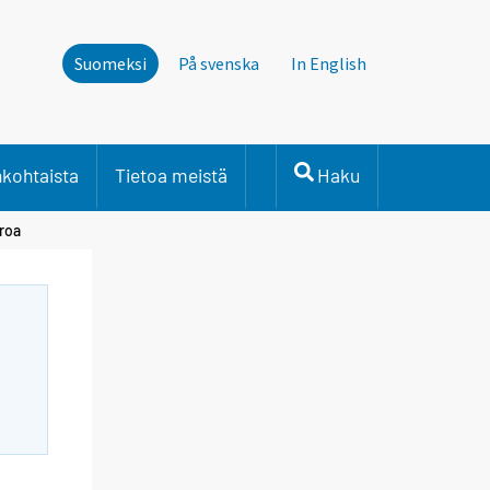
Suomeksi
På svenska
In English
nkohtaista
Tietoa meistä
Haku
uroa