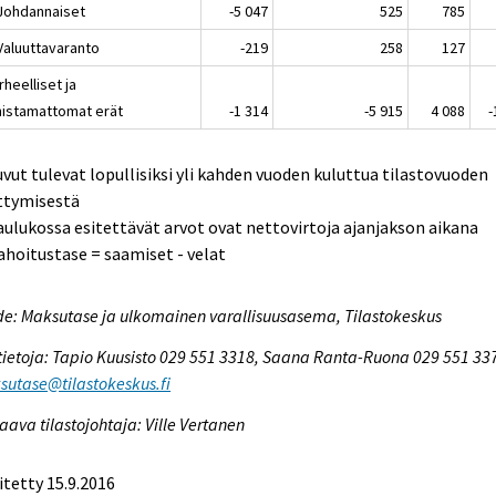
 Johdannaiset
-5 047
525
785
 Valuuttavaranto
-219
258
127
irheelliset ja
nistamattomat erät
-1 314
-5 915
4 088
-
uvut tulevat lopullisiksi yli kahden vuoden kuluttua tilastovuoden
ttymisestä
aulukossa esitettävät arvot ovat nettovirtoja ajanjakson aikana
ahoitustase = saamiset - velat
e: Maksutase ja ulkomainen varallisuusasema, Tilastokeskus
tietoja: Tapio Kuusisto 029 551 3318, Saana Ranta-Ruona 029 551 33
utase@tilastokeskus.fi
aava tilastojohtaja: Ville Vertanen
itetty 15.9.2016