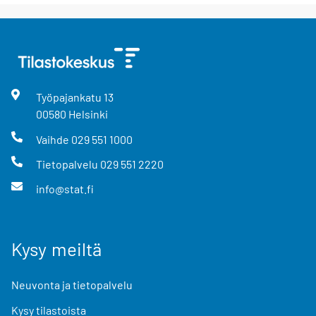
Työpajankatu
13
00580
Helsinki
Vaihde
029 551 1000
Tietopalvelu
029 551 2220
info@stat.fi
Kysy meiltä
Neuvonta ja tietopalvelu
Kysy tilastoista