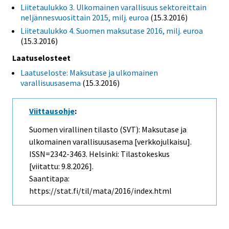
Liitetaulukko 3. Ulkomainen varallisuus sektoreittain
neljännesvuosittain 2015, milj. euroa
(15.3.2016)
Liitetaulukko 4. Suomen maksutase 2016, milj. euroa
(15.3.2016)
Laatuselosteet
Laatuseloste: Maksutase ja ulkomainen
varallisuusasema
(15.3.2016)
Viittausohje
:
Suomen virallinen tilasto (SVT): Maksutase ja
ulkomainen varallisuusasema [verkkojulkaisu].
ISSN=2342-3463. Helsinki: Tilastokeskus
[viitattu: 9.8.2026].
Saantitapa:
https://stat.fi/til/mata/2016/index.html