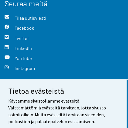
Seuraa meitä
Tilaa uutisviesti
Facebook
Twitter
LinkedIn
YouTube
Instagram
Tietoa evästeistä
Yhteystiedot
Käytämme sivustollamme evästeitä.
Palaute
Välttämättömiä evästeitä tarvitaan, jotta sivusto
toimii oikein. Muita evästeitä tarvitaan videoiden,
Käyttöehdot
podcastien ja palautepalvelun esittämiseen.
Tietosuoja