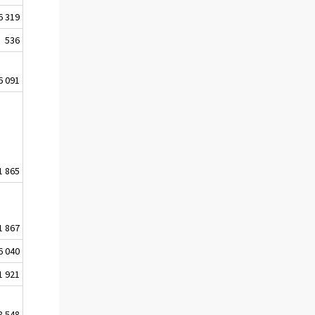
6 319
536
6 091
1 865
1 867
6 040
1 921
8 548