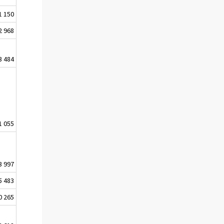
1 150
2 968
3 484
1 055
3 997
5 483
0 265