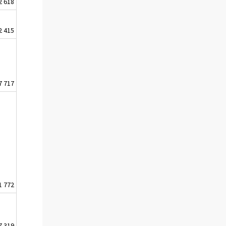
2 618
2 415
7 717
1 772
7 319