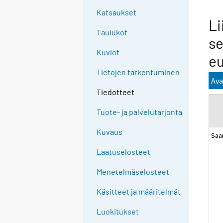
Katsaukset
Li
Taulukot
se
Kuviot
e
Tietojen tarkentuminen
Ava
Tiedotteet
Tuote- ja palvelutarjonta
Kuvaus
Saa
Laatuselosteet
Menetelmäselosteet
Käsitteet ja määritelmät
Luokitukset