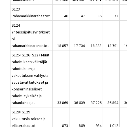
S123
Rahamarkkinarahastot
46
47
36
72
S124
Yhteissijoitusyritykset
pl.
rahamarkkinarahastot
18 857
17 704
18 833
18 791
1
S125+S126+S127 Muut
rahoituksen välittäjät
rahoituksen ja
vakuutuksen välitystä
avustavat laitokset ja
konserninsisäiset
rahoitusyksiköt ja
rahanlainaajat
33 869
36 609
37 226
36 894
3
S128+S129
Vakuutuslaitokset ja
eläkerahastot
873
869
934
1 012