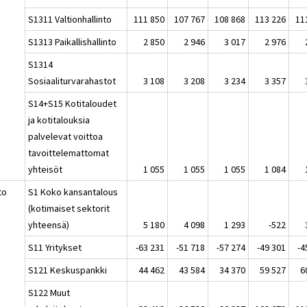
S1311 Valtionhallinto
111 850
107 767
108 868
113 226
11
S1313 Paikallishallinto
2 850
2 946
3 017
2 976
S1314
Sosiaaliturvarahastot
3 108
3 208
3 234
3 357
S14+S15 Kotitaloudet
ja kotitalouksia
palvelevat voittoa
tavoittelemattomat
yhteisöt
1 055
1 055
1 055
1 084
to
S1 Koko kansantalous
(kotimaiset sektorit
yhteensä)
5 180
4 098
1 293
-522
S11 Yritykset
-63 231
-51 718
-57 274
-49 301
-4
S121 Keskuspankki
44 462
43 584
34 370
59 527
6
S122 Muut