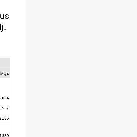
uus
j.
6/Q2
5 864
0 557
2 186
5 930