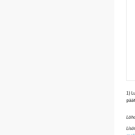
1) L
pää
Lähd
Lisä