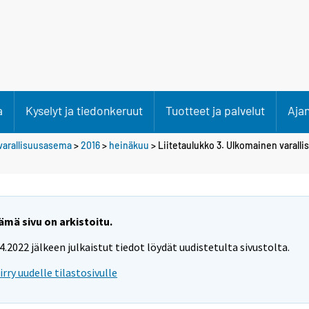
a
Kyselyt ja tiedonkeruut
Tuotteet ja palvelut
Aja
varallisuusasema
>
2016
>
heinäkuu
> Liitetaulukko 3. Ulkomainen varalli
ämä sivu on arkistoitu.
.4.2022 jälkeen julkaistut tiedot löydät uudistetulta sivustolta.
iirry uudelle tilastosivulle