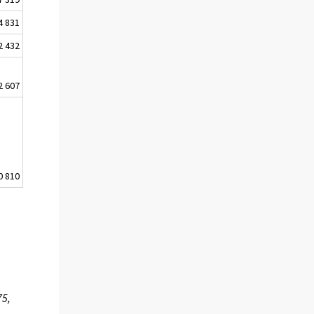
4 831
2 432
2 607
0 810
75,