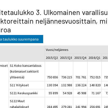
itetaulukko 3. Ulkomainen varallis
ktoreittain neljännesvuosittain, mil
uroa
a taulukko suurempana
Vuosi/neljännes
2015/Q2
2015/Q3
2015/Q4
2016/Q1
201
miset
S1 Koko kansantalous
(kotimaiset sektorit
yhteensä)
750 656
736 215
701 761
752 015
73
S11 Yritykset
130 394
132 988
136 224
148 820
14
S121 Keskuspankki
55 899
54 928
45 908
71 167
7
S122 Muut
rahalaitokset
284 495
279 281
241 994
256 691
24