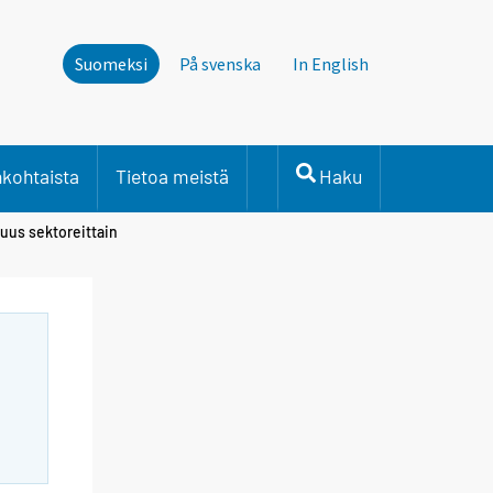
Suomeksi
På svenska
In English
nkohtaista
Tietoa meistä
Haku
suus sektoreittain