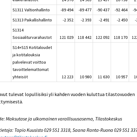
S1311 Valtionhallinto
-89 494
-89 477
-90 437
-92 464
-9
S1313 Paikallishallinto
-2 352
-2 393
-2 491
-2 450
-
S1314
Sosiaaliturvarahastot
121 029
118 442
122 092
118 170
12
S14+S15 Kotitaloudet
ja kotitalouksia
palvelevat voittoa
tavoittelemattomat
yhteisöt
12 223
10 980
11 630
10 957
1
uvut tulevat lopullisiksi yli kahden vuoden kuluttua tilastovuoden
ttymisestä.
e: Maksutase ja ulkomainen varallisuusasema, Tilastokeskus
tietoja: Tapio Kuusisto 029 551 3318, Saana Ranta-Ruona 029 551 33