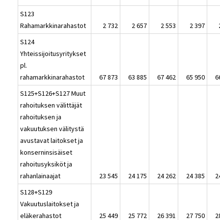
S123
Rahamarkkinarahastot
2 732
2 657
2 553
2 397
S124
Yhteissijoitusyritykset
pl.
rahamarkkinarahastot
67 873
63 885
67 462
65 950
6
S125+S126+S127 Muut
rahoituksen välittäjät
rahoituksen ja
vakuutuksen välitystä
avustavat laitokset ja
konserninsisäiset
rahoitusyksiköt ja
rahanlainaajat
23 545
24 175
24 262
24 385
2
S128+S129
Vakuutuslaitokset ja
eläkerahastot
25 449
25 772
26 391
27 750
2