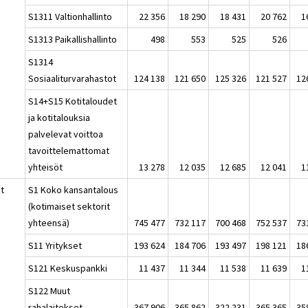
S1311 Valtionhallinto
22 356
18 290
18 431
20 762
1
S1313 Paikallishallinto
498
553
525
526
S1314
Sosiaaliturvarahastot
124 138
121 650
125 326
121 527
12
S14+S15 Kotitaloudet
ja kotitalouksia
palvelevat voittoa
tavoittelemattomat
yhteisöt
13 278
12 035
12 685
12 041
1
at
S1 Koko kansantalous
(kotimaiset sektorit
yhteensä)
745 477
732 117
700 468
752 537
73
S11 Yritykset
193 624
184 706
193 497
198 121
18
S121 Keskuspankki
11 437
11 344
11 538
11 639
1
S122 Muut
rahalaitokset
367 906
365 862
322 231
365 365
35