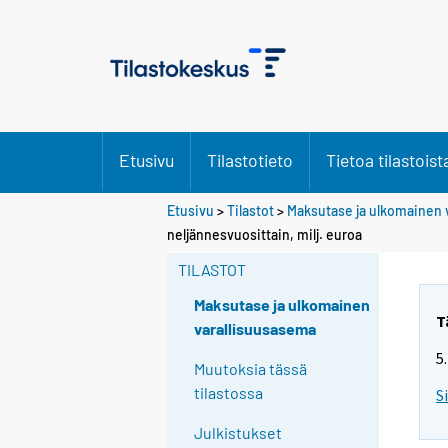
Etusivu
Tilastotieto
Tietoa tilastoist
Etusivu
>
Tilastot
>
Maksutase ja ulkomainen 
neljännesvuosittain, milj. euroa
TILASTOT
Maksutase ja ulkomainen
T
varallisuusasema
5
Muutoksia tässä
tilastossa
S
Julkistukset