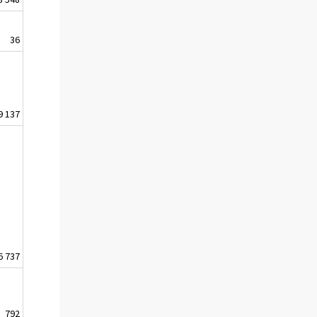
36
9 137
6 737
792