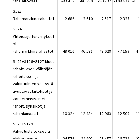
rahalaitokset
-83 412
-86 580
-80 237
-108 673
-11
S123
Rahamarkkinarahastot
2 686
2 610
2 517
2 325
S124
Yhteissijoitusyritykset
pl.
rahamarkkinarahastot
49 016
46 181
48 629
47 159
4
S125+S126+S127 Muut
rahoituksen välittäjät
rahoituksen ja
vakuutuksen välitystä
avustavat laitokset ja
konserninsisäiset
rahoitusyksiköt ja
rahanlainaajat
-10 324
-12 434
-12 963
-12 509
-1
S128+S129
Vakuutuslaitokset ja
eläkerahastot
24 576
24 903
25 457
26 738
2