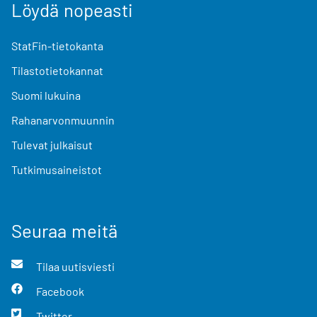
Löydä nopeasti
StatFin-tietokanta
Tilastotietokannat
Suomi lukuina
Rahanarvonmuunnin
Tulevat julkaisut
Tutkimusaineistot
Seuraa meitä
Tilaa uutisviesti
Facebook
Twitter