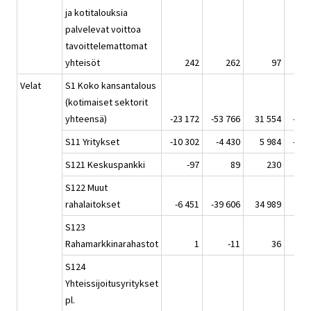
ja kotitalouksia
palvelevat voittoa
tavoittelemattomat
yhteisöt
242
262
97
Velat
S1 Koko kansantalous
(kotimaiset sektorit
yhteensä)
-23 172
-53 766
31 554
-39 
S11 Yritykset
-10 302
-4 430
5 984
-17 
S121 Keskuspankki
-97
89
230
S122 Muut
rahalaitokset
-6 451
-39 606
34 989
-6 
S123
Rahamarkkinarahastot
1
-11
36
S124
Yhteissijoitusyritykset
pl.