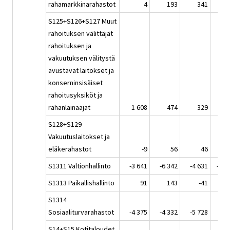
rahamarkkinarahastot
4
193
341
S125+S126+S127 Muut
rahoituksen välittäjät
rahoituksen ja
vakuutuksen välitystä
avustavat laitokset ja
konserninsisäiset
rahoitusyksiköt ja
rahanlainaajat
1 608
474
329
S128+S129
Vakuutuslaitokset ja
eläkerahastot
-9
56
46
-
S1311 Valtionhallinto
-3 641
-6 342
-4 631
-10 
S1313 Paikallishallinto
91
143
-41
S1314
Sosiaaliturvarahastot
-4 375
-4 332
-5 728
-5 
S14+S15 Kotitaloudet