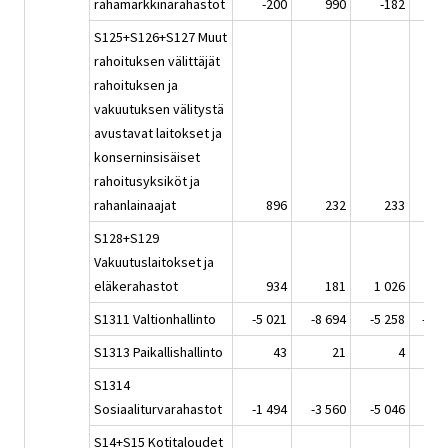
rahamarkkinarahastot
-200
990
-182
S125+S126+S127 Muut
rahoituksen välittäjät
rahoituksen ja
vakuutuksen välitystä
avustavat laitokset ja
konserninsisäiset
rahoitusyksiköt ja
rahanlainaajat
896
232
233
1 
S128+S129
Vakuutuslaitokset ja
eläkerahastot
934
181
1 026
S1311 Valtionhallinto
-5 021
-8 694
-5 258
-11 
S1313 Paikallishallinto
43
21
4
S1314
Sosiaaliturvarahastot
-1 494
-3 560
-5 046
-2 
S14+S15 Kotitaloudet