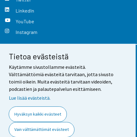
LinkedIn
YouTube
Instagram
Tietoa evästeistä
Yhteystiedot
Käytämme sivustollamme evästeitä.
Palaute
Välttämättömiä evästeitä tarvitaan, jotta sivusto
toimii oikein. Muita evästeitä tarvitaan videoiden,
Käyttöehdot
podcastien ja palautepalvelun esittämiseen.
Tietosuoja
Lue lisää evästeistä.
Saavutettavuus
Hyväksyn kaikki evästeet
Tietoa sivustosta
Vain välttämättömät evästeet
Evästeasetukset