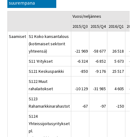
suurempana
Vuosi/neljännes
2015/Q3
2015/Q4
2016/Q1
2016
Saamiset
S1 Koko kansantalous
(kotimaiset sektorit
yhteensä)
-21 969
-58 677
26 518
-36 
S11 Yritykset
-6 324
-6 852
5 673
-13 
S121 Keskuspankki
-850
-9 176
25 517
S122 Muut
rahalaitokset
-10 129
-31 985
4 605
-10 
S123
Rahamarkkinarahastot
-67
-97
-150
S124
Yhteissijoitusyritykset
pl.