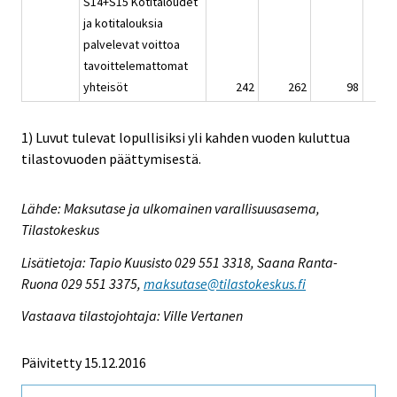
S14+S15 Kotitaloudet
ja kotitalouksia
palvelevat voittoa
tavoittelemattomat
yhteisöt
242
262
98
1) Luvut tulevat lopullisiksi yli kahden vuoden kuluttua
tilastovuoden päättymisestä.
Lähde: Maksutase ja ulkomainen varallisuusasema,
Tilastokeskus
Lisätietoja: Tapio Kuusisto 029 551 3318, Saana Ranta-
Ruona 029 551 3375,
maksutase@tilastokeskus.fi
Vastaava tilastojohtaja: Ville Vertanen
Päivitetty 15.12.2016