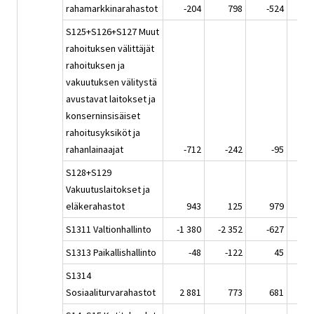
rahamarkkinarahastot
-204
798
-524
S125+S126+S127 Muut
rahoituksen välittäjät
rahoituksen ja
vakuutuksen välitystä
avustavat laitokset ja
konserninsisäiset
rahoitusyksiköt ja
rahanlainaajat
-712
-242
-95
S128+S129
Vakuutuslaitokset ja
eläkerahastot
943
125
979
S1311 Valtionhallinto
-1 380
-2 352
-627
-1 
S1313 Paikallishallinto
-48
-122
45
S1314
Sosiaaliturvarahastot
2 881
773
681
2 