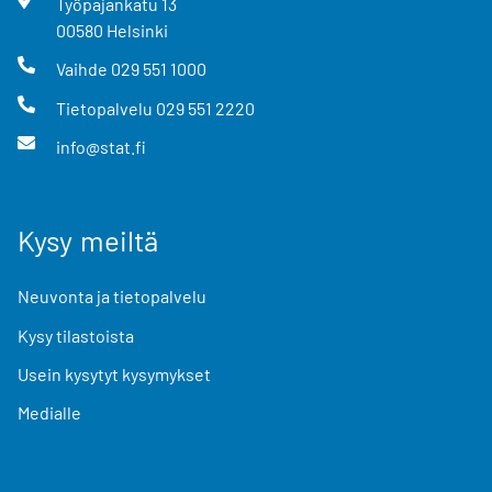
Työpajankatu
13
00580
Helsinki
Vaihde
029 551 1000
Tietopalvelu
029 551 2220
info@stat.fi
Kysy meiltä
Neuvonta ja tietopalvelu
Kysy tilastoista
Usein kysytyt kysymykset
Medialle