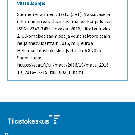
Viittausohje
:
Suomen virallinen tilasto (SVT): Maksutase ja
ulkomainen varallisuusasema [verkkojulkaisu].
ISSN=2342-3463.
Lokakuu
2016, Liitetaulukko
2. Ulkomaiset saamiset ja velat sektoreittain
neljännesvuosittain 2016, milj. euroa .
Helsinki: Tilastokeskus [viitattu: 6.8.2026].
Saantitapa:
https://stat.fi/til/mata/2016/10/mata_2016_
10_2016-12-15_tau_002_fi.html