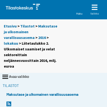
Valikko
Haku
Etusivu
>
Tilastot
>
Maksutase
ja ulkomainen
varallisuusasema
>
2016
>
lokakuu
> Liitetaulukko 2.
Ulkomaiset saamiset ja velat
sektoreittain
neljännesvuosittain 2016, milj.
euroa
Avaa valikko
TILASTOT
Maksutase ja ulkomainen varallisuusasema