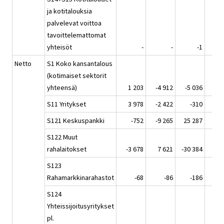
ja kotitalouksia
palvelevat voittoa
tavoittelemattomat
yhteisöt
-
-
-1
Netto
S1 Koko kansantalous
(kotimaiset sektorit
yhteensä)
1 203
-4 912
-5 036
3 
S11 Yritykset
3 978
-2 422
-310
4 
S121 Keskuspankki
-752
-9 265
25 287
S122 Muut
rahalaitokset
-3 678
7 621
-30 384
-3 
S123
Rahamarkkinarahastot
-68
-86
-186
S124
Yhteissijoitusyritykset
pl.