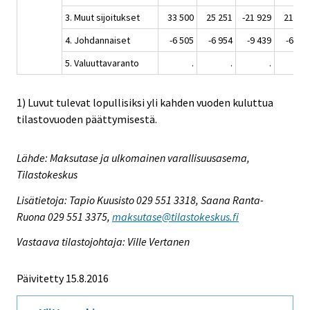
3. Muut sijoitukset
33 500
25 251
-21 929
21 736
4. Johdannaiset
-6 505
-6 954
-9 439
-6 187
5. Valuuttavaranto
.
.
.
.
1) Luvut tulevat lopullisiksi yli kahden vuoden kuluttua
tilastovuoden päättymisestä.
Lähde: Maksutase ja ulkomainen varallisuusasema,
Tilastokeskus
Lisätietoja: Tapio Kuusisto 029 551 3318, Saana Ranta-
Ruona 029 551 3375,
maksutase@tilastokeskus.fi
Vastaava tilastojohtaja: Ville Vertanen
Päivitetty 15.8.2016