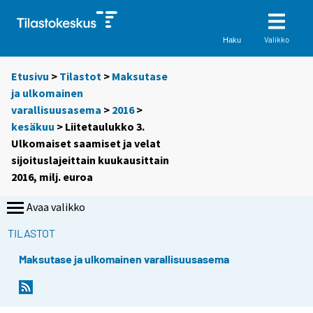
Valikko
Haku
Etusivu
>
Tilastot
>
Maksutase
ja ulkomainen
varallisuusasema
>
2016
>
kesäkuu
> Liitetaulukko 3.
Ulkomaiset saamiset ja velat
sijoituslajeittain kuukausittain
2016, milj. euroa
Avaa valikko
TILASTOT
Maksutase ja ulkomainen varallisuusasema