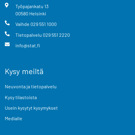
Työpajankatu
13
00580
Helsinki
Vaihde
029 551 1000
Tietopalvelu
029 551 2220
info@stat.fi
Kysy meiltä
Neuvonta ja tietopalvelu
Kysy tilastoista
Usein kysytyt kysymykset
Medialle