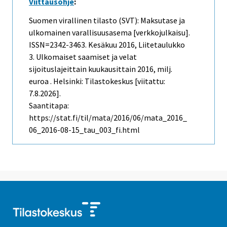
Viittausohje
:
Suomen virallinen tilasto (SVT): Maksutase ja
ulkomainen varallisuusasema [verkkojulkaisu].
ISSN=2342-3463.
Kesäkuu
2016, Liitetaulukko
3. Ulkomaiset saamiset ja velat
sijoituslajeittain kuukausittain 2016, milj.
euroa . Helsinki: Tilastokeskus [viitattu:
7.8.2026].
Saantitapa:
https://stat.fi/til/mata/2016/06/mata_2016_
06_2016-08-15_tau_003_fi.html