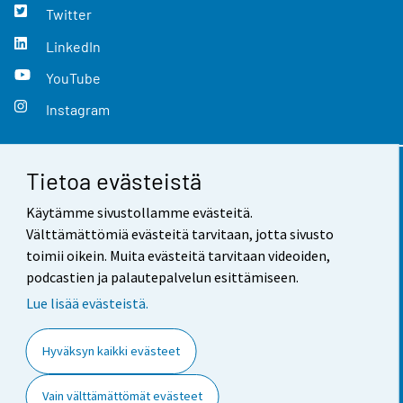
Twitter
LinkedIn
YouTube
Instagram
Tietoa evästeistä
Yhteystiedot
Käytämme sivustollamme evästeitä.
Palaute
Välttämättömiä evästeitä tarvitaan, jotta sivusto
toimii oikein. Muita evästeitä tarvitaan videoiden,
Käyttöehdot
podcastien ja palautepalvelun esittämiseen.
Tietosuoja
Lue lisää evästeistä.
Saavutettavuus
Hyväksyn kaikki evästeet
Tietoa sivustosta
Vain välttämättömät evästeet
Evästeasetukset