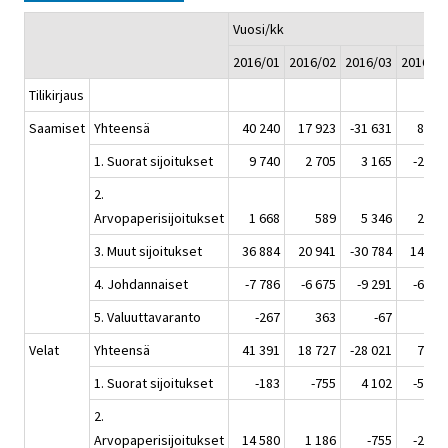
Vuosi/kk
2016/01
2016/02
2016/03
2016/04
Tilikirjaus
Saamiset
Yhteensä
40 240
17 923
-31 631
8 305
1. Suorat sijoitukset
9 740
2 705
3 165
-2 652
2.
Arvopaperisijoitukset
1 668
589
5 346
2 179
3. Muut sijoitukset
36 884
20 941
-30 784
14 878
4. Johdannaiset
-7 786
-6 675
-9 291
-6 098
5. Valuuttavaranto
-267
363
-67
-2
Velat
Yhteensä
41 391
18 727
-28 021
7 860
1. Suorat sijoitukset
-183
-755
4 102
-5 641
2.
Arvopaperisijoitukset
14 580
1 186
-755
-2 049