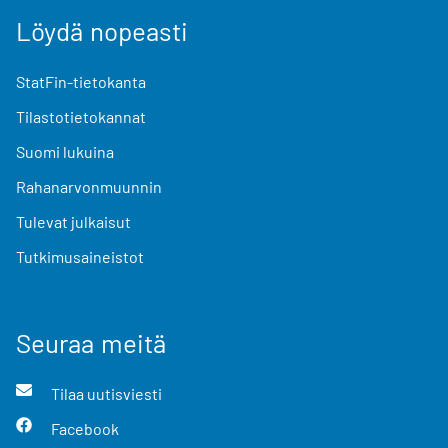
Löydä nopeasti
StatFin-tietokanta
Tilastotietokannat
Suomi lukuina
Rahanarvonmuunnin
Tulevat julkaisut
Tutkimusaineistot
Seuraa meitä
Tilaa uutisviesti
Facebook