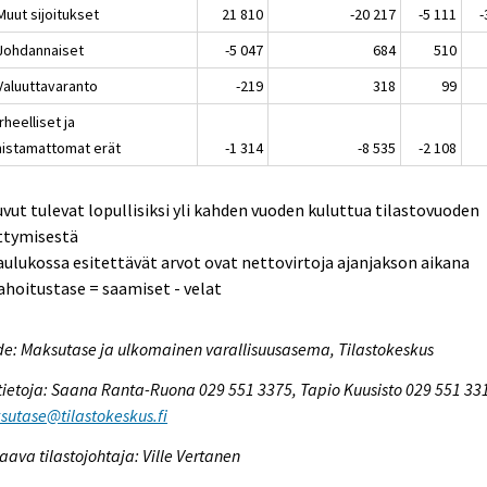
Muut sijoitukset
21 810
-20 217
-5 111
-
 Johdannaiset
-5 047
684
510
 Valuuttavaranto
-219
318
99
irheelliset ja
nistamattomat erät
-1 314
-8 535
-2 108
uvut tulevat lopullisiksi yli kahden vuoden kuluttua tilastovuoden
ttymisestä
aulukossa esitettävät arvot ovat nettovirtoja ajanjakson aikana
ahoitustase = saamiset - velat
e: Maksutase ja ulkomainen varallisuusasema, Tilastokeskus
tietoja: Saana Ranta-Ruona 029 551 3375, Tapio Kuusisto 029 551 33
utase@tilastokeskus.fi
aava tilastojohtaja: Ville Vertanen