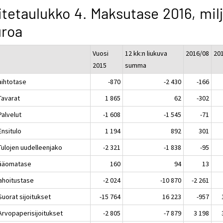
itetaulukko 4. Maksutase 2016, milj
uroa
Vuosi
12 kk:n liukuva
2016/08
20
2015
summa
aihtotase
-870
-2 430
-166
Tavarat
1 865
62
-302
Palvelut
-1 608
-1 545
-71
Ensitulo
1 194
892
301
Tulojen uudelleenjako
-2 321
-1 838
-95
Pääomatase
160
94
13
Rahoitustase
-2 024
-10 870
-2 261
Suorat sijoitukset
-15 764
16 223
-957
 Arvopaperisijoitukset
-2 805
-7 879
3 198