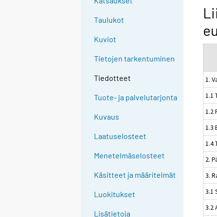
Katsaukset
Li
Taulukot
e
Kuviot
Tietojen tarkentuminen
Tiedotteet
1. V
1.1 
Tuote- ja palvelutarjonta
1.2 
Kuvaus
1.3 
Laatuselosteet
1.4 
Menetelmäselosteet
2. 
Käsitteet ja määritelmät
3. 
3.1 
Luokitukset
3.2
Lisätietoja