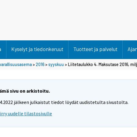
a
Kyselyt ja tiedonkeruut
Tuotteet ja palvelut
Aja
varallisuusasema
>
2016
>
syyskuu
> Liitetaulukko 4. Maksutase 2016, mil
ämä sivu on arkistoitu.
.4.2022 jälkeen julkaistut tiedot löydät uudistetulta sivustolta.
iirry uudelle tilastosivulle