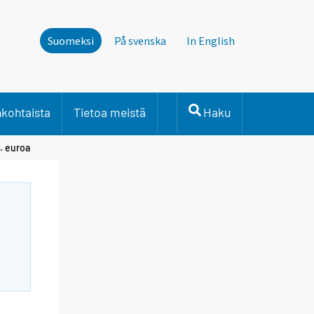
Suomeksi
På svenska
In English
nkohtaista
Tietoa meistä
Haku
j. euroa