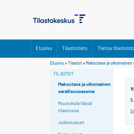
Etusivu
Tilastotieto
Tietoa tilastoist
Etusivu
>
Tilastot
>
Maksutase ja ulkomainen 
TILASTOT
Maksutase ja ulkomainen
T
varallisuusasema
5
Muutoksia tässä
tilastossa
S
Julkistukset