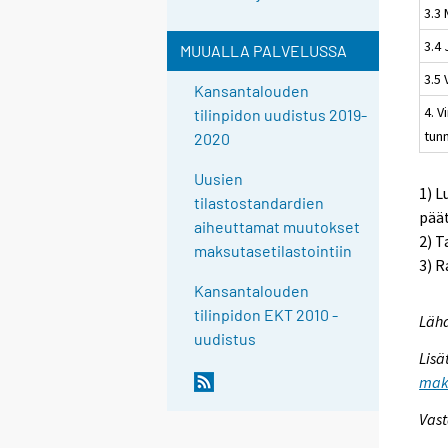
3.3 
3.4
MUUALLA PALVELUSSA
3.5
Kansantalouden
4. V
tilinpidon uudistus 2019-
tun
2020
Uusien
1) L
tilastostandardien
pää
aiheuttamat muutokset
2) T
maksutasetilastointiin
3) R
Kansantalouden
tilinpidon EKT 2010 -
Lähd
uudistus
Lisä
maks
Vast