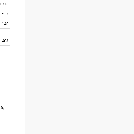
3 736
-912
140
408
18,