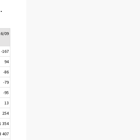
.
16/09
-167
94
-86
-79
-95
13
254
1 354
3 407