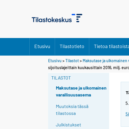
Etusivu
Tilastotieto
Tietoa tilastoist
Etusivu
>
Tilastot
>
Maksutase ja ulkomainen 
sijoituslajeittain kuukausittain 2016, milj. eur
TILASTOT
Maksutase ja ulkomainen
T
varallisuusasema
5
Muutoksia tässä
tilastossa
S
Julkistukset