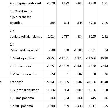
Arvopaperisijoitukset
-2 031
2 879
-869
-2 438
1 71
2.1 Osakkeet ja
sijoitusrahasto-
osuudet
564
694
544
2 208
-2 1
2.2
Joukkovelkakirjalainat
-2 014
1 797
-334
-3 255
2 92
2.3
Rahamarkkinapaperit
-581
388
-1 080
-1 391
94
3. Muut sijoitukset
-9 755
-12 531
11 875
-32 636
36 88
4. Johdannaiset
-5 955
-10 359
-5 843
-7 340
-7 8
5. Valuuttavaranto
151
1
-187
-38
-26
at
Yhteensä
-22 843
-19 305
13 582
-48 766
41 48
1. Suorat sijoitukset
-1 337
934
3 800
-2 866
-18
1.1 Oma pääoma
364
364
364
445
36
1.2 Muu pääoma
-1 701
569
3 435
-3 311
-55