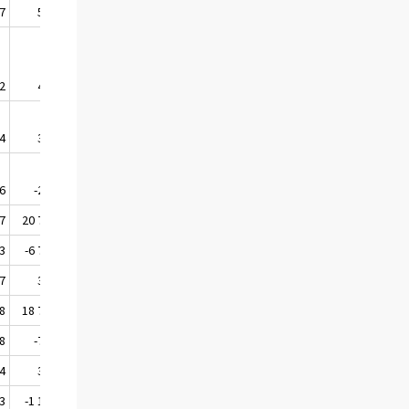
7
589
52
460
4
349
6
-220
7
20 762
43
-6 725
7
363
8
18 716
8
-764
4
364
3
-1 129