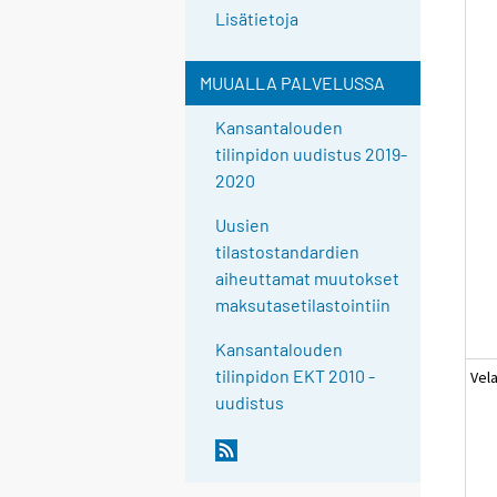
Lisätietoja
MUUALLA PALVELUSSA
Kansantalouden
tilinpidon uudistus 2019-
2020
Uusien
tilastostandardien
aiheuttamat muutokset
maksutasetilastointiin
Kansantalouden
tilinpidon EKT 2010 -
Vel
uudistus