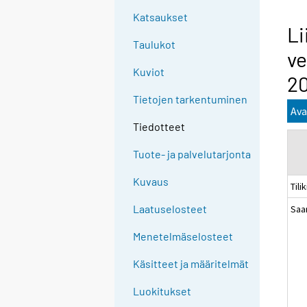
Katsaukset
Li
Taulukot
ve
Kuviot
20
Tietojen tarkentuminen
Ava
Tiedotteet
Tuote- ja palvelutarjonta
Kuvaus
Tili
Laatuselosteet
Saa
Menetelmäselosteet
Käsitteet ja määritelmät
Luokitukset