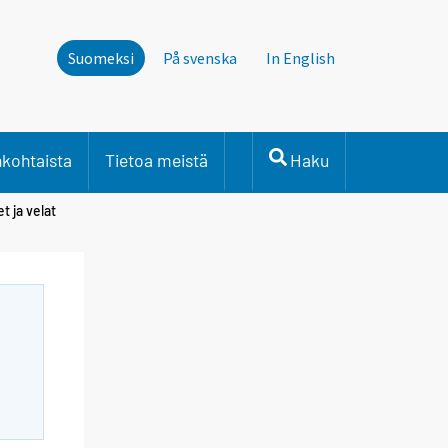
Suomeksi
På svenska
In English
nkohtaista
Tietoa meistä
Haku
t ja velat