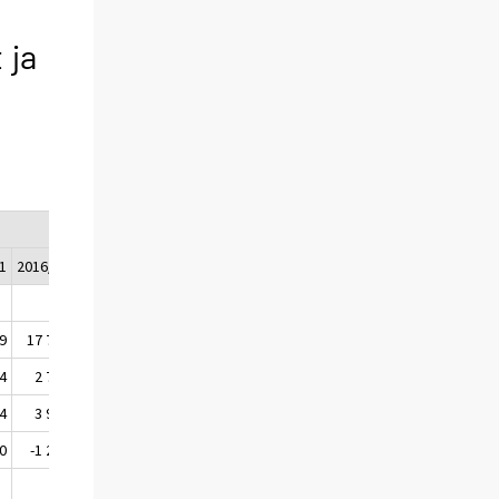
 ja
1
2016/02
9
17 700
4
2 711
4
3 940
0
-1 230