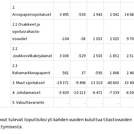
2.
Arvopaperisijoitukset
3 495
-530
2 943
2 042
14 68
2.1 Osakkeet ja
sijoitusrahasto-
osuudet
-104
-38
1 033
2 025
9 70
2.2
Joukkovelkakirjalainat
3 038
-529
2 503
-1 852
2 51
2.3
Rahamarkkinapaperit
561
37
-593
1 868
2 46
3. Muut sijoitukset
-19 371
-9 496
13 310
-40 603
33 49
4. Johdannaiset
-5 630
-10 213
-6 471
-7 339
-6 5
5. Valuuttavaranto
.
.
.
.
uvut tulevat lopullisiksi yli kahden vuoden kuluttua tilastovuoden
ttymisestä.