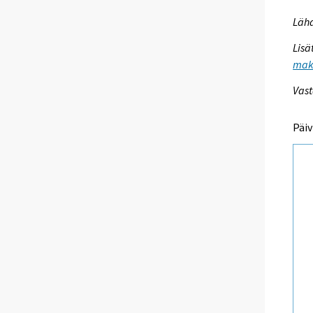
Lähd
Lisä
maks
Vast
Päiv