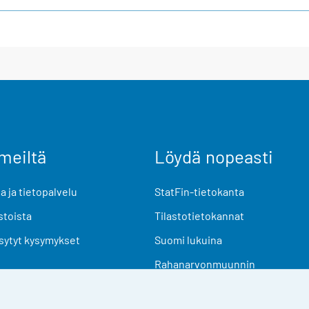
meiltä
Löydä nopeasti
 ja tietopalvelu
StatFin-tietokanta
stoista
Tilastotietokannat
sytyt kysymykset
Suomi lukuina
Rahanarvonmuunnin
Tulevat julkaisut