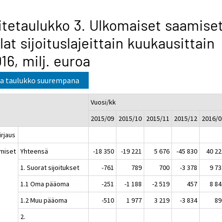
itetaulukko 3. Ulkomaiset saamiset
lat sijoituslajeittain kuukausittain
16, milj. euroa
a taulukko suurempana
Vuosi/kk
2015/09
2015/10
2015/11
2015/12
2016/0
kirjaus
miset
Yhteensä
-18 350
-19 221
5 676
-45 830
40 22
1. Suorat sijoitukset
-761
789
700
-3 378
9 73
1.1 Oma pääoma
-251
-1 188
-2 519
457
8 84
1.2 Muu pääoma
-510
1 977
3 219
-3 834
89
2.