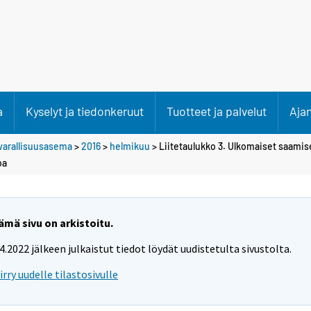
a
Kyselyt ja tiedonkeruut
Tuotteet ja palvelut
Aja
varallisuusasema
>
2016
>
helmikuu
> Liitetaulukko 3. Ulkomaiset saamise
oa
ämä sivu on arkistoitu.
.4.2022 jälkeen julkaistut tiedot löydät uudistetulta sivustolta.
iirry uudelle tilastosivulle