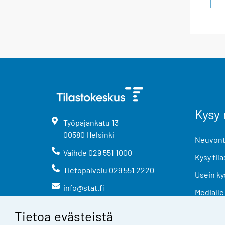
Kysy 
Työpajankatu
13
00580
Helsinki
Neuvonta
Vaihde
029 551 1000
Kysy tila
Tietopalvelu
029 551 2220
Usein ky
info@stat.fi
Medialle
Tietoa evästeistä