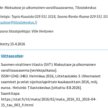
e: Maksutase ja ulkomainen varallisuusasema, Tilastokeskus
tietoja: Tapio Kuusisto 029 551 3318, Saana Ranta-Ruona 029 551 33
utase@tilastokeskus.fi
aava tilastojohtaja: Ville Vertanen
itetty 15.4.2016
Viittausohje
:
Suomen virallinen tilasto (SVT): Maksutase ja ulkomainen
varallisuusasema [verkkojulkaisu].
ISSN=2342-3463.
Helmikuu
2016, Liitetaulukko 3. Ulkomaiset
saamiset ja velat sijoituslajeittain kuukausittain 2016, milj.
euroa . Helsinki: Tilastokeskus [viitattu: 8.8.2026].
Saantitapa:
https://stat.fi/til/mata/2016/02/mata_2016_02_2016-04-
15_tau_003_fi.html