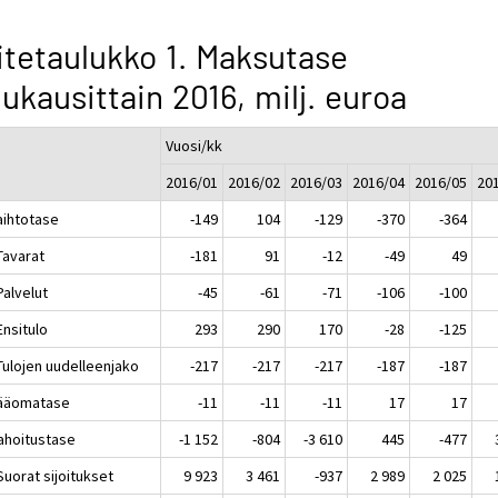
itetaulukko 1. Maksutase
ukausittain 2016, milj. euroa
Vuosi/kk
2016/01
2016/02
2016/03
2016/04
2016/05
20
aihtotase
-149
104
-129
-370
-364
Tavarat
-181
91
-12
-49
49
Palvelut
-45
-61
-71
-106
-100
Ensitulo
293
290
170
-28
-125
Tulojen uudelleenjako
-217
-217
-217
-187
-187
Pääomatase
-11
-11
-11
17
17
Rahoitustase
-1 152
-804
-3 610
445
-477
Suorat sijoitukset
9 923
3 461
-937
2 989
2 025