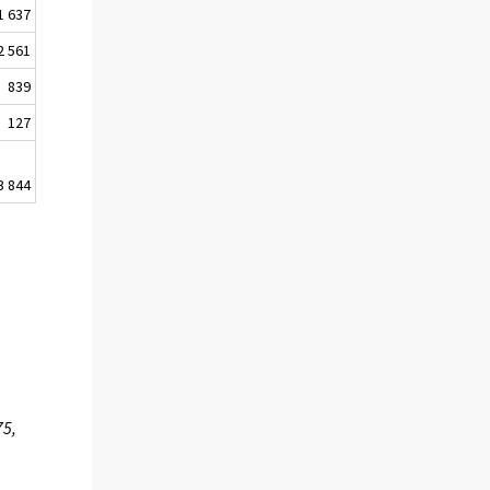
1 637
2 561
839
127
3 844
75,