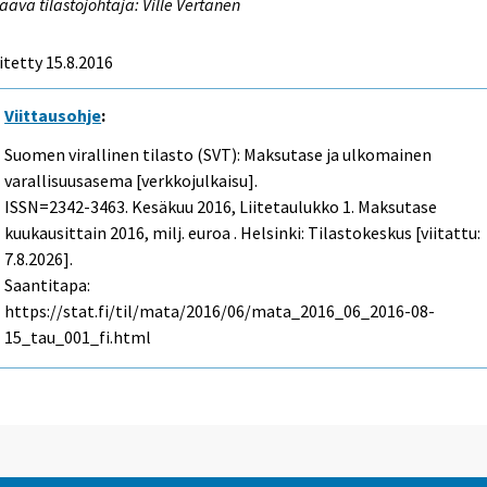
aava tilastojohtaja: Ville Vertanen
itetty 15.8.2016
Viittausohje
:
Suomen virallinen tilasto (SVT): Maksutase ja ulkomainen
varallisuusasema [verkkojulkaisu].
ISSN=2342-3463.
Kesäkuu
2016, Liitetaulukko 1. Maksutase
kuukausittain 2016, milj. euroa . Helsinki: Tilastokeskus [viitattu:
7.8.2026].
Saantitapa:
https://stat.fi/til/mata/2016/06/mata_2016_06_2016-08-
15_tau_001_fi.html