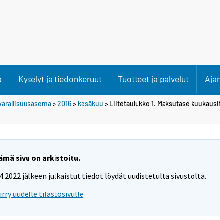
a
Kyselyt ja tiedonkeruut
Tuotteet ja palvelut
Aja
varallisuusasema
>
2016
>
kesäkuu
> Liitetaulukko 1. Maksutase kuukausitt
ämä sivu on arkistoitu.
.4.2022 jälkeen julkaistut tiedot löydät uudistetulta sivustolta.
iirry uudelle tilastosivulle