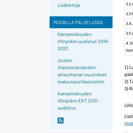
3.2
Lisätietoja
3.3 
MUUALLA PALVELUSSA
3.4
3.5
Kansantalouden
tilinpidon uudistus 2019-
4. V
2020
tun
Uusien
1) L
tilastostandardien
pää
aiheuttamat muutokset
2) T
maksutasetilastointiin
3) R
Kansantalouden
tilinpidon EKT 2010 -
Lähd
uudistus
Lisä
maks