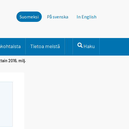
Suomeksi
På svenska
In English
nkohtaista
Tietoa meistä
Haku
ain 2016, milj.