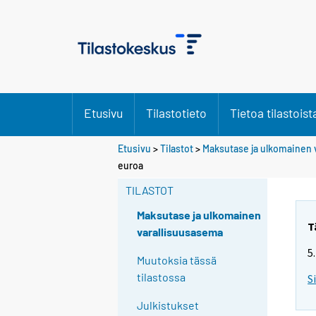
Etusivu
Tilastotieto
Tietoa tilastoist
Etusivu
>
Tilastot
>
Maksutase ja ulkomainen 
euroa
TILASTOT
Maksutase ja ulkomainen
T
varallisuusasema
5
Muutoksia tässä
tilastossa
S
Julkistukset