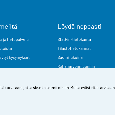
meiltä
Löydä nopeasti
 ja tietopalvelu
StatFin-tietokanta
stoista
Tilastotietokannat
sytyt kysymykset
Suomi lukuina
Rahanarvonmuunnin
Tulevat julkaisut
Tutkimusaineistot
arvitaan, jotta sivusto toimii oikein. Muita evästeitä tarvitaan
Käyttöehdot
Tietosuoja
Saavutettavuus
Tietoa sivu