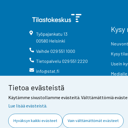
Kysy 
Työpajankatu
13
00580
Helsinki
Neuvonta
Vaihde
029 551 1000
Kysy tila
Tietopalvelu
029 551 2220
Usein ky
info@stat.fi
Medialle
Tietoa evästeistä
Käytämme sivustollamme evästeitä. Välttämättömiä evästeitä t
Lue lisää evästeistä.
Yhteystiedot
Palaute
Hyväksyn kaikki evästeet
Vain välttämättömät evästeet