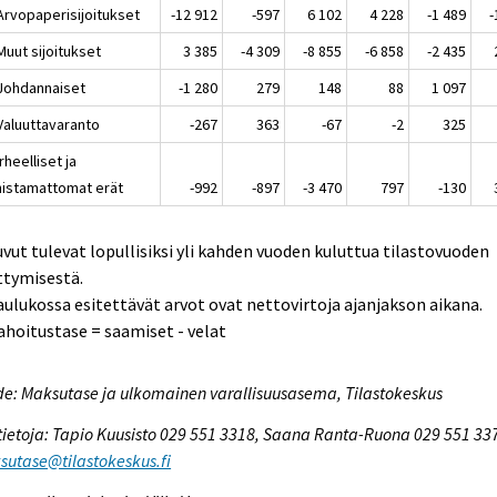
 Arvopaperisijoitukset
-12 912
-597
6 102
4 228
-1 489
-
Muut sijoitukset
3 385
-4 309
-8 855
-6 858
-2 435
 Johdannaiset
-1 280
279
148
88
1 097
 Valuuttavaranto
-267
363
-67
-2
325
irheelliset ja
nistamattomat erät
-992
-897
-3 470
797
-130
uvut tulevat lopullisiksi yli kahden vuoden kuluttua tilastovuoden
ttymisestä.
aulukossa esitettävät arvot ovat nettovirtoja ajanjakson aikana.
ahoitustase = saamiset - velat
e: Maksutase ja ulkomainen varallisuusasema, Tilastokeskus
tietoja: Tapio Kuusisto 029 551 3318, Saana Ranta-Ruona 029 551 33
utase@tilastokeskus.fi