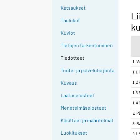
Katsaukset
Li
Taulukot
ku
Kuviot
Tietojen tarkentuminen
Tiedotteet
1. V
Tuote- ja palvelutarjonta
1.1 
1.2 
Kuvaus
1.3 
Laatuselosteet
1.4 
Menetelmäselosteet
2. 
Käsitteet ja määritelmät
3. 
Luokitukset
3.1 