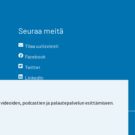
Seuraa meitä
Tilaa uutisviesti
Facebook
Twitter
LinkedIn
YouTube
Instagram
 videoiden, podcastien ja palautepalvelun esittämiseen.
stosta
Evästeasetukset