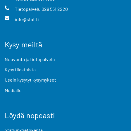
Tietopalvelu
029 551 2220
info@stat.fi
Kysy meiltä
Neuvonta ja tietopalvelu
Kysy tilastoista
Usein kysytyt kysymykset
Medialle
Löydä nopeasti
StatFin-tietokanta