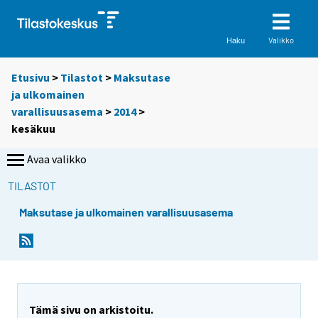
Valikko
Haku
Etusivu
>
Tilastot
>
Maksutase
ja ulkomainen
varallisuusasema
>
2014
>
kesäkuu
Avaa valikko
TILASTOT
Maksutase ja ulkomainen varallisuusasema
Tämä sivu on arkistoitu.