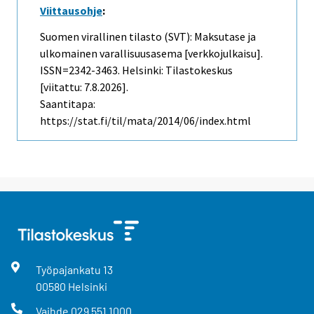
Viittausohje
:
Suomen virallinen tilasto (SVT): Maksutase ja
ulkomainen varallisuusasema [verkkojulkaisu].
ISSN=2342-3463. Helsinki: Tilastokeskus
[viitattu: 7.8.2026].
Saantitapa:
https://stat.fi/til/mata/2014/06/index.html
Työpajankatu
13
00580
Helsinki
Vaihde
029 551 1000