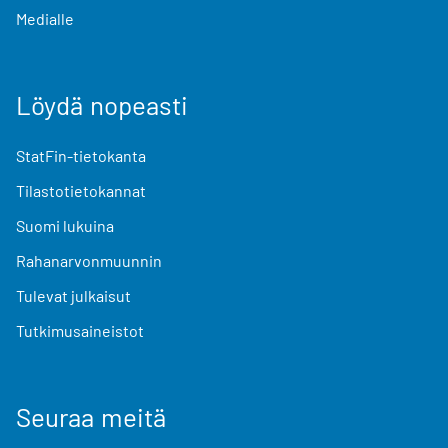
Medialle
Löydä nopeasti
StatFin-tietokanta
Tilastotietokannat
Suomi lukuina
Rahanarvonmuunnin
Tulevat julkaisut
Tutkimusaineistot
Seuraa meitä