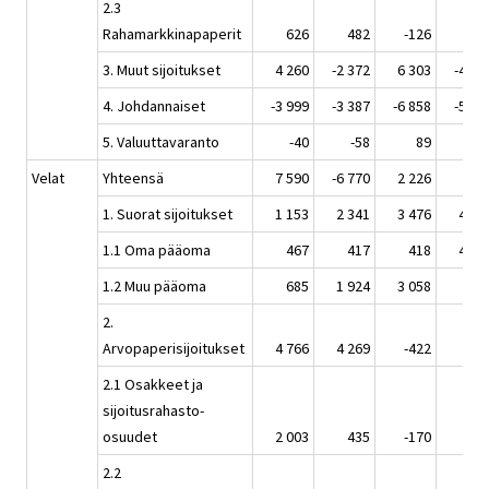
2.3
Rahamarkkinapaperit
626
482
-126
83
3. Muut sijoitukset
4 260
-2 372
6 303
-4 55
4. Johdannaiset
-3 999
-3 387
-6 858
-5 08
5. Valuuttavaranto
-40
-58
89
-12
Velat
Yhteensä
7 590
-6 770
2 226
44
1. Suorat sijoitukset
1 153
2 341
3 476
4 66
1.1 Oma pääoma
467
417
418
4 45
1.2 Muu pääoma
685
1 924
3 058
21
2.
Arvopaperisijoitukset
4 766
4 269
-422
66
2.1 Osakkeet ja
sijoitusrahasto-
osuudet
2 003
435
-170
30
2.2