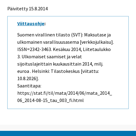
Päivitetty 15.8.2014
Viittausohje
:
Suomen virallinen tilasto (SVT): Maksutase ja
ulkomainen varallisuusasema [verkkojulkaisu].
ISSN=2342-3463.
Kesäkuu
2014, Liitetaulukko
3. Ulkomaiset saamiset ja velat
sijoituslajeittain kuukausittain 2014, milj.
euroa . Helsinki: Tilastokeskus [viitattu:
10.8.2026].
Saantitapa:
https://stat.fi/til/mata/2014/06/mata_2014_
06_2014-08-15_tau_003_fi.html