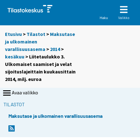
Valikko
Haku
Etusivu
>
Tilastot
>
Maksutase
ja ulkomainen
varallisuusasema
>
2014
>
kesäkuu
> Liitetaulukko 3.
Ulkomaiset saamiset ja velat
sijoituslajeittain kuukausittain
2014, milj. euroa
Avaa valikko
TILASTOT
Maksutase ja ulkomainen varallisuusasema