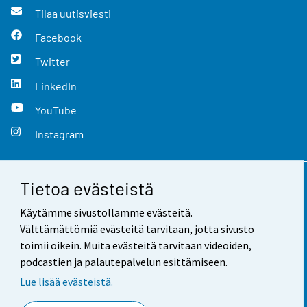
Tilaa uutisviesti
Facebook
Twitter
LinkedIn
YouTube
Instagram
Tietoa evästeistä
Yhteystiedot
Käytämme sivustollamme evästeitä.
Palaute
Välttämättömiä evästeitä tarvitaan, jotta sivusto
toimii oikein. Muita evästeitä tarvitaan videoiden,
Käyttöehdot
podcastien ja palautepalvelun esittämiseen.
Tietosuoja
Lue lisää evästeistä.
Saavutettavuus