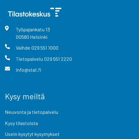
Työpajankatu
13
00580
Helsinki
Vaihde
029 551 1000
Tietopalvelu
029 551 2220
info@stat.fi
Kysy meiltä
Neuvonta ja tietopalvelu
Kysy tilastoista
Usein kysytyt kysymykset