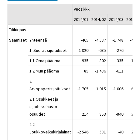
Vuosi/kk
2014/01
2014/02
2014/03
2014/0
Tilikirjaus
Saamiset
Yhteensä
-465
-4 587
-1 748
-4 03
1. Suorat sijoitukset
1 020
-685
-276
-35
1.1 Oma pääoma
935
802
335
-1 01
1.2 Muu pääoma
85
-1 486
-611
65
2.
Arvopaperisijoitukset
-1 705
1 915
-1 006
6 09
2.1 Osakkeet ja
sijoitusrahasto-
osuudet
214
853
-840
2 37
2.2
Joukkovelkakirjalainat
-2 546
581
-40
2 88