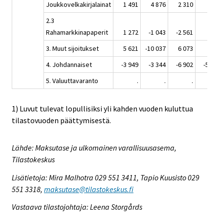
Joukkovelkakirjalainat
1 491
4 876
2 310
11
2.3
Rahamarkkinapaperit
1 272
-1 043
-2 561
24
3. Muut sijoitukset
5 621
-10 037
6 073
12
4. Johdannaiset
-3 949
-3 344
-6 902
-5 01
5. Valuuttavaranto
.
.
.
1) Luvut tulevat lopullisiksi yli kahden vuoden kuluttua
tilastovuoden päättymisestä.
Lähde: Maksutase ja ulkomainen varallisuusasema,
Tilastokeskus
Lisätietoja: Mira Malhotra 029 551 3411, Tapio Kuusisto 029
551 3318,
maksutase@tilastokeskus.fi
Vastaava tilastojohtaja: Leena Storgårds