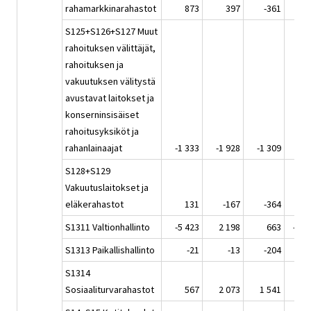
rahamarkkinarahastot
873
397
-361
-1 
S125+S126+S127 Muut
rahoituksen välittäjät,
rahoituksen ja
vakuutuksen välitystä
avustavat laitokset ja
konserninsisäiset
rahoitusyksiköt ja
rahanlainaajat
-1 333
-1 928
-1 309
-
S128+S129
Vakuutuslaitokset ja
eläkerahastot
131
-167
-364
-
S1311 Valtionhallinto
-5 423
2 198
663
-10 
S1313 Paikallishallinto
-21
-13
-204
-
S1314
Sosiaaliturvarahastot
567
2 073
1 541
-1 