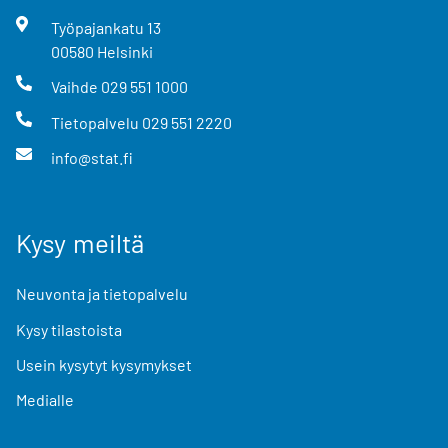
Työpajankatu
13
00580
Helsinki
Vaihde
029 551 1000
Tietopalvelu
029 551 2220
info@stat.fi
Kysy meiltä
Neuvonta ja tietopalvelu
Kysy tilastoista
Usein kysytyt kysymykset
Medialle