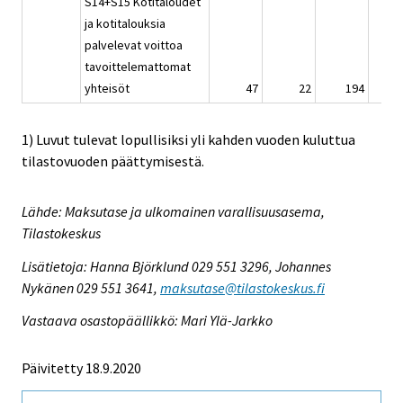
S14+S15 Kotitaloudet
ja kotitalouksia
palvelevat voittoa
tavoittelemattomat
yhteisöt
47
22
194
-
1) Luvut tulevat lopullisiksi yli kahden vuoden kuluttua
tilastovuoden päättymisestä.
Lähde: Maksutase ja ulkomainen varallisuusasema,
Tilastokeskus
Lisätietoja: Hanna Björklund 029 551 3296, Johannes
Nykänen 029 551 3641,
maksutase@tilastokeskus.fi
Vastaava osastopäällikkö: Mari Ylä-Jarkko
Päivitetty 18.9.2020