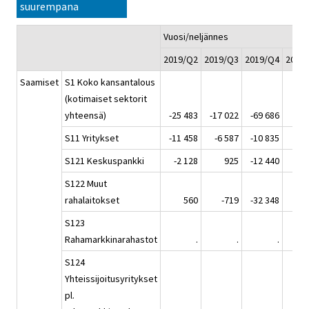
suurempana
Vuosi/neljännes
2019/Q2
2019/Q3
2019/Q4
2020
Saamiset
S1 Koko kansantalous
(kotimaiset sektorit
yhteensä)
-25 483
-17 022
-69 686
10 
S11 Yritykset
-11 458
-6 587
-10 835
-8 
S121 Keskuspankki
-2 128
925
-12 440
5 
S122 Muut
rahalaitokset
560
-719
-32 348
35 
S123
Rahamarkkinarahastot
.
.
.
S124
Yhteissijoitusyritykset
pl.