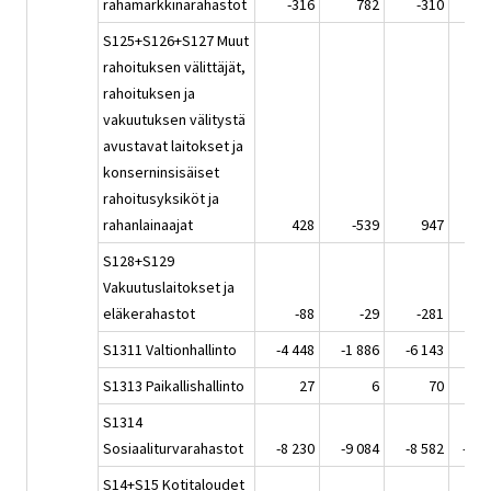
rahamarkkinarahastot
-316
782
-310
-1 
S125+S126+S127 Muut
rahoituksen välittäjät,
rahoituksen ja
vakuutuksen välitystä
avustavat laitokset ja
konserninsisäiset
rahoitusyksiköt ja
rahanlainaajat
428
-539
947
S128+S129
Vakuutuslaitokset ja
eläkerahastot
-88
-29
-281
-
S1311 Valtionhallinto
-4 448
-1 886
-6 143
-8 
S1313 Paikallishallinto
27
6
70
S1314
Sosiaaliturvarahastot
-8 230
-9 084
-8 582
-13 
S14+S15 Kotitaloudet