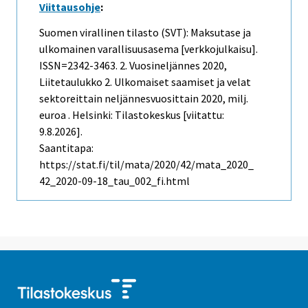
Viittausohje
:
Suomen virallinen tilasto (SVT): Maksutase ja
ulkomainen varallisuusasema [verkkojulkaisu].
ISSN=2342-3463.
2. Vuosineljännes
2020,
Liitetaulukko 2. Ulkomaiset saamiset ja velat
sektoreittain neljännesvuosittain 2020, milj.
euroa . Helsinki: Tilastokeskus [viitattu:
9.8.2026].
Saantitapa:
https://stat.fi/til/mata/2020/42/mata_2020_
42_2020-09-18_tau_002_fi.html