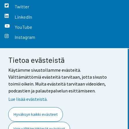
Twitter
LinkedIn
YouTube
Instagram
Tietoa evästeistä
Yhteystiedot
Käytämme sivustollamme evästeitä.
Palaute
Välttämättömiä evästeitä tarvitaan, jotta sivusto
toimii oikein. Muita evästeitä tarvitaan videoiden,
Käyttöehdot
podcastien ja palautepalvelun esittämiseen.
Tietosuoja
Lue lisää evästeistä.
Saavutettavuus
Hyväksyn kaikki evästeet
Tietoa sivustosta
Vain välttämättömät evästeet