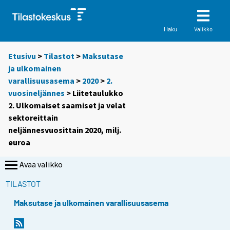
Valikko
Haku
Etusivu
>
Tilastot
>
Maksutase
ja ulkomainen
varallisuusasema
>
2020
>
2.
vuosineljännes
> Liitetaulukko
2. Ulkomaiset saamiset ja velat
sektoreittain
neljännesvuosittain 2020, milj.
euroa
Avaa valikko
TILASTOT
Maksutase ja ulkomainen varallisuusasema