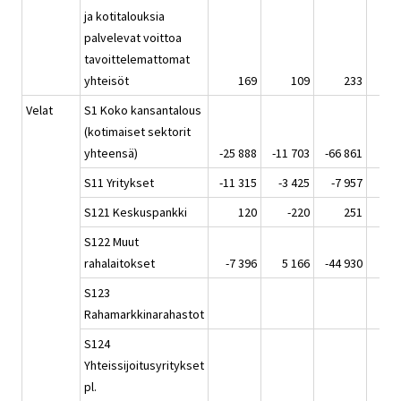
ja kotitalouksia
palvelevat voittoa
tavoittelemattomat
yhteisöt
169
109
233
Velat
S1 Koko kansantalous
(kotimaiset sektorit
yhteensä)
-25 888
-11 703
-66 861
16 
S11 Yritykset
-11 315
-3 425
-7 957
-6 
S121 Keskuspankki
120
-220
251
S122 Muut
rahalaitokset
-7 396
5 166
-44 930
30 
S123
Rahamarkkinarahastot
S124
Yhteissijoitusyritykset
pl.