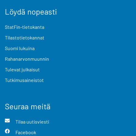
Löydä nopeasti
StatFin-tietokanta
Tilastotietokannat
Suomi lukuina
Rahanarvonmuunnin
Tulevat julkaisut
Tutkimusaineistot
Seuraa meitä
Tilaa uutisviesti
Facebook