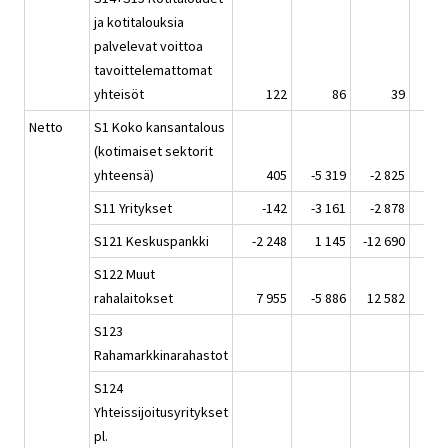
ja kotitalouksia
palvelevat voittoa
tavoittelemattomat
yhteisöt
122
86
39
Netto
S1 Koko kansantalous
(kotimaiset sektorit
yhteensä)
405
-5 319
-2 825
-6 
S11 Yritykset
-142
-3 161
-2 878
-1 
S121 Keskuspankki
-2 248
1 145
-12 690
5 
S122 Muut
rahalaitokset
7 955
-5 886
12 582
4 
S123
Rahamarkkinarahastot
S124
Yhteissijoitusyritykset
pl.