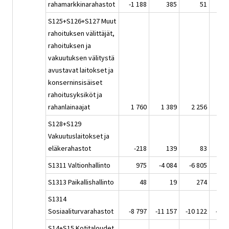
rahamarkkinarahastot
-1 188
385
51
-
S125+S126+S127 Muut
rahoituksen välittäjät,
rahoituksen ja
vakuutuksen välitystä
avustavat laitokset ja
konserninsisäiset
rahoitusyksiköt ja
rahanlainaajat
1 760
1 389
2 256
S128+S129
Vakuutuslaitokset ja
eläkerahastot
-218
139
83
S1311 Valtionhallinto
975
-4 084
-6 805
2 
S1313 Paikallishallinto
48
19
274
S1314
Sosiaaliturvarahastot
-8 797
-11 157
-10 122
-11 
S14+S15 Kotitaloudet