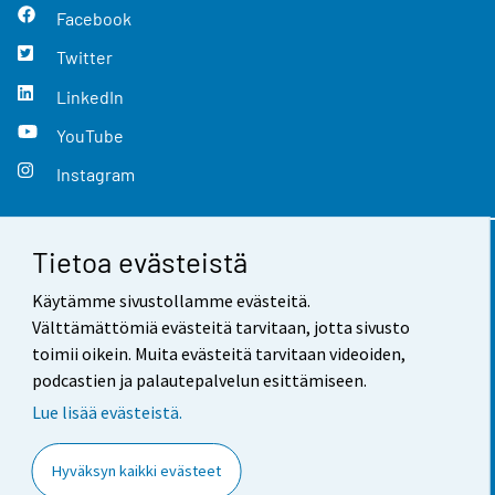
Facebook
Twitter
LinkedIn
YouTube
Instagram
Tietoa evästeistä
Yhteystiedot
Käytämme sivustollamme evästeitä.
Palaute
Välttämättömiä evästeitä tarvitaan, jotta sivusto
toimii oikein. Muita evästeitä tarvitaan videoiden,
Käyttöehdot
podcastien ja palautepalvelun esittämiseen.
Tietosuoja
Lue lisää evästeistä.
Saavutettavuus
Hyväksyn kaikki evästeet
Tietoa sivustosta