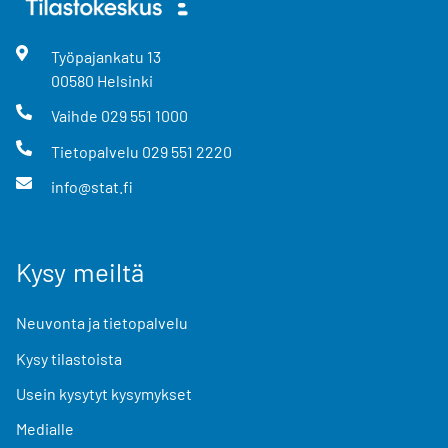
Työpajankatu
13
00580
Helsinki
Vaihde
029 551 1000
Tietopalvelu
029 551 2220
info@stat.fi
Kysy meiltä
Neuvonta ja tietopalvelu
Kysy tilastoista
Usein kysytyt kysymykset
Medialle