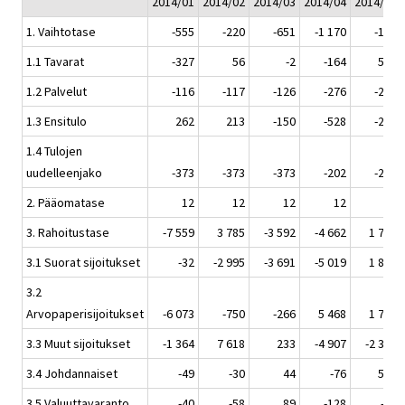
2014/01
2014/02
2014/03
2014/04
2014/05
1. Vaihtotase
-555
-220
-651
-1 170
-199
1.1 Tavarat
-327
56
-2
-164
532
1.2 Palvelut
-116
-117
-126
-276
-281
1.3 Ensitulo
262
213
-150
-528
-247
1.4 Tulojen
uudelleenjako
-373
-373
-373
-202
-202
2. Pääomatase
12
12
12
12
12
3. Rahoitustase
-7 559
3 785
-3 592
-4 662
1 700
3.1 Suorat sijoitukset
-32
-2 995
-3 691
-5 019
1 885
3.2
Arvopaperisijoitukset
-6 073
-750
-266
5 468
1 719
3.3 Muut sijoitukset
-1 364
7 618
233
-4 907
-2 398
3.4 Johdannaiset
-49
-30
44
-76
533
3.5 Valuuttavaranto
-40
-58
89
-128
-40