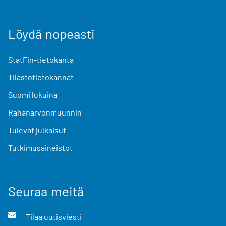
Löydä nopeasti
StatFin-tietokanta
Tilastotietokannat
Suomi lukuina
Rahanarvonmuunnin
Tulevat julkaisut
Tutkimusaineistot
Seuraa meitä
Tilaa uutisviesti