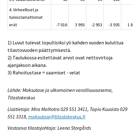
4. Virheelliset ja
tunnistamattomat
erät
-7 016
3 993
-2 953
-3 505
1 888
1) Luvut tulevat lopullisiksi yli kahden vuoden kuluttua
tilastovuoden päättymisestä.
2) Taulukossa esitettävät arvot ovat nettovirtoja
ajanjakson aikana.
3) Rahoitustase = saamiset - velat
Lähde: Maksutase ja ulkomainen varallisuusasema,
Tilastokeskus
Lisätietoja: Mira Malhotra 029 551 3411, Tapio Kuusisto 029
551 3318,
maksutase@tilastokeskus.fi
Vastaava tilastojohtaja: Leena Storgårds