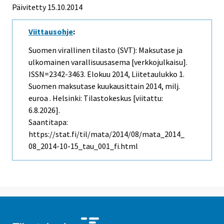
Päivitetty 15.10.2014
Viittausohje
:
Suomen virallinen tilasto (SVT): Maksutase ja
ulkomainen varallisuusasema [verkkojulkaisu].
ISSN=2342-3463.
Elokuu
2014, Liitetaulukko 1.
Suomen maksutase kuukausittain 2014, milj.
euroa . Helsinki: Tilastokeskus [viitattu:
6.8.2026].
Saantitapa:
https://stat.fi/til/mata/2014/08/mata_2014_
08_2014-10-15_tau_001_fi.html