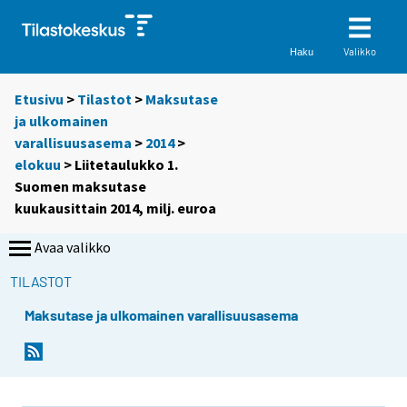
Valikko
Haku
Etusivu
>
Tilastot
>
Maksutase
ja ulkomainen
varallisuusasema
>
2014
>
elokuu
> Liitetaulukko 1.
Suomen maksutase
kuukausittain 2014, milj. euroa
Avaa valikko
TILASTOT
Maksutase ja ulkomainen varallisuusasema