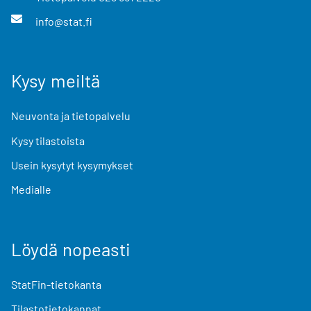
info@stat.fi
Kysy meiltä
Neuvonta ja tietopalvelu
Kysy tilastoista
Usein kysytyt kysymykset
Medialle
Löydä nopeasti
StatFin-tietokanta
Tilastotietokannat