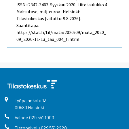
ISSN=2342-3463.
Syyskuu
2020, Liitetaulukko 4.
Maksutase, milj. euroa . Helsinki:
Tilastokeskus [viitattu: 9.8.2026].
Saantitapa:
https://stat.fi/til/mata/2020/09/mata_2020_
09_2020-11-13_tau_004_fi.html
Työpajankatu
13
00580
Helsinki
Vaihde
029 551 1000
Tietopalvelu
029 551 2220