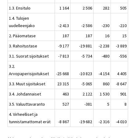
1.3. Ensitulo
1 164
2 506
282
505
1.4. Tulojen
uudelleenjako
-2 413
-2 586
-230
-210
2. Pääomatase
187
187
16
15
3. Rahoitustase
-9 177
-19 881
-2 238
-3 889
3.1. Suorat sijoitukset
-7 813
-5 734
-480
-556
3.2.
Arvopaperisijoitukset
-25 668
-10 823
-4 154
4 405
3.3. Muut sijoitukset
23 315
-5 065
860
-8 647
3.4. Johdannaiset
463
2 122
1 530
901
3.5. Valuuttavaranto
527
-381
5
8
4. Virheelliset ja
tunnistamattomat erät
-8 867
-19 682
-2 316
-4 010