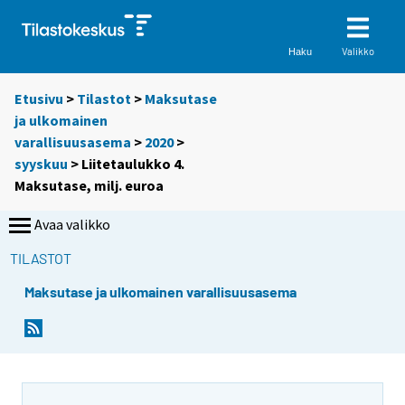
Valikko
Haku
Etusivu
>
Tilastot
>
Maksutase
ja ulkomainen
varallisuusasema
>
2020
>
syyskuu
> Liitetaulukko 4.
Maksutase, milj. euroa
Avaa valikko
TILASTOT
Maksutase ja ulkomainen varallisuusasema