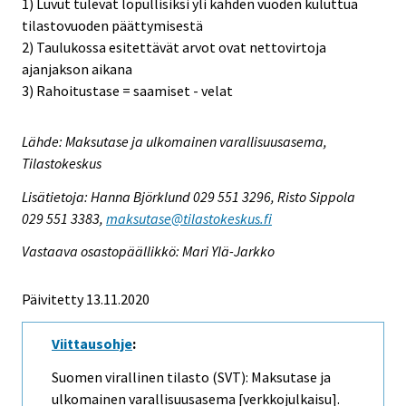
1) Luvut tulevat lopullisiksi yli kahden vuoden kuluttua
tilastovuoden päättymisestä
2) Taulukossa esitettävät arvot ovat nettovirtoja
ajanjakson aikana
3) Rahoitustase = saamiset - velat
Lähde: Maksutase ja ulkomainen varallisuusasema,
Tilastokeskus
Lisätietoja: Hanna Björklund 029 551 3296, Risto Sippola
029 551 3383,
maksutase@tilastokeskus.fi
Vastaava osastopäällikkö: Mari Ylä-Jarkko
Päivitetty 13.11.2020
Viittausohje
:
Suomen virallinen tilasto (SVT): Maksutase ja
ulkomainen varallisuusasema [verkkojulkaisu].