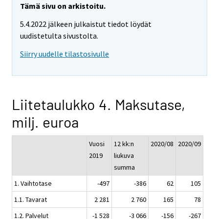
Tämä sivu on arkistoitu.
5.4.2022 jälkeen julkaistut tiedot löydät
uudistetulta sivustolta.
Siirry uudelle tilastosivulle
Liitetaulukko 4. Maksutase,
milj. euroa
Vuosi
12 kk:n
2020/08
2020/09
2019
liukuva
summa
1. Vaihtotase
-497
-386
62
105
1.1. Tavarat
2 281
2 760
165
78
1.2. Palvelut
-1 528
-3 066
-156
-267