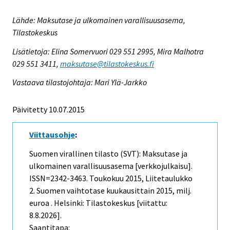
Lähde: Maksutase ja ulkomainen varallisuusasema,
Tilastokeskus
Lisätietoja: Elina Somervuori 029 551 2995, Mira Malhotra
029 551 3411,
maksutase@tilastokeskus.fi
Vastaava tilastojohtaja: Mari Ylä-Jarkko
Päivitetty 10.07.2015
Viittausohje
:
Suomen virallinen tilasto (SVT): Maksutase ja
ulkomainen varallisuusasema [verkkojulkaisu].
ISSN=2342-3463.
Toukokuu
2015, Liitetaulukko
2. Suomen vaihtotase kuukausittain 2015, milj.
euroa . Helsinki: Tilastokeskus [viitattu:
8.8.2026].
Saantitapa: