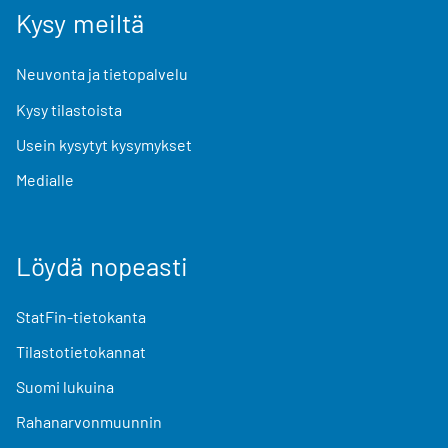
Kysy meiltä
Neuvonta ja tietopalvelu
Kysy tilastoista
Usein kysytyt kysymykset
Medialle
Löydä nopeasti
StatFin-tietokanta
Tilastotietokannat
Suomi lukuina
Rahanarvonmuunnin