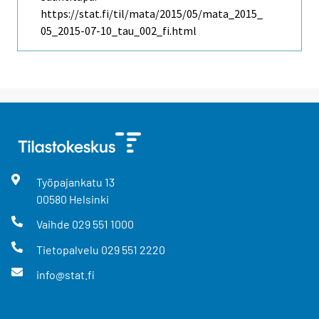
https://stat.fi/til/mata/2015/05/mata_2015_
05_2015-07-10_tau_002_fi.html
Työpajankatu
13
00580
Helsinki
Vaihde
029 551 1000
Tietopalvelu
029 551 2220
info@stat.fi