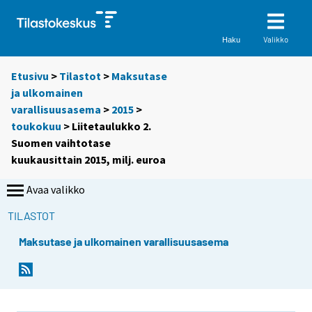
Valikko
Haku
Etusivu
>
Tilastot
>
Maksutase
ja ulkomainen
varallisuusasema
>
2015
>
toukokuu
> Liitetaulukko 2.
Suomen vaihtotase
kuukausittain 2015, milj. euroa
Avaa valikko
TILASTOT
Maksutase ja ulkomainen varallisuusasema