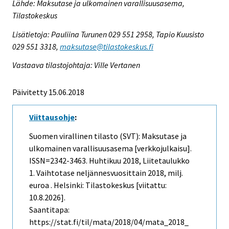
Lähde: Maksutase ja ulkomainen varallisuusasema,
Tilastokeskus
Lisätietoja: Pauliina Turunen 029 551 2958, Tapio Kuusisto
029 551 3318,
maksutase@tilastokeskus.fi
Vastaava tilastojohtaja: Ville Vertanen
Päivitetty 15.06.2018
Viittausohje
:
Suomen virallinen tilasto (SVT): Maksutase ja
ulkomainen varallisuusasema [verkkojulkaisu].
ISSN=2342-3463.
Huhtikuu
2018, Liitetaulukko
1. Vaihtotase neljännesvuosittain 2018, milj.
euroa . Helsinki: Tilastokeskus [viitattu:
10.8.2026].
Saantitapa:
https://stat.fi/til/mata/2018/04/mata_2018_