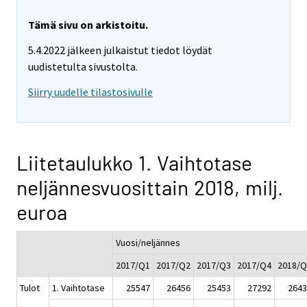
Tämä sivu on arkistoitu.
5.4.2022 jälkeen julkaistut tiedot löydät
uudistetulta sivustolta.
Siirry uudelle tilastosivulle
Liitetaulukko 1. Vaihtotase
neljännesvuosittain 2018, milj.
euroa
Vuosi/neljännes
2017/Q1
2017/Q2
2017/Q3
2017/Q4
2018/Q
Tulot
1. Vaihtotase
25547
26456
25453
27292
2643