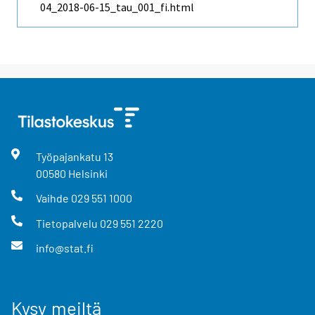
04_2018-06-15_tau_001_fi.html
Työpajankatu
13
00580
Helsinki
Vaihde
029 551 1000
Tietopalvelu
029 551 2220
info@stat.fi
Kysy meiltä