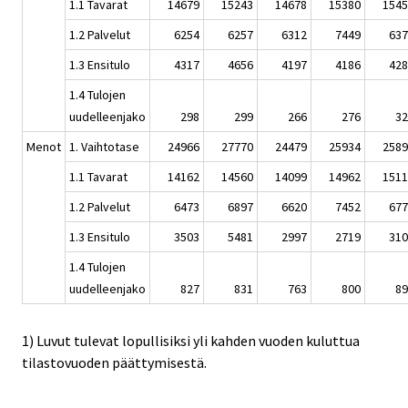
1.1 Tavarat
14679
15243
14678
15380
1545
1.2 Palvelut
6254
6257
6312
7449
637
1.3 Ensitulo
4317
4656
4197
4186
428
1.4 Tulojen
uudelleenjako
298
299
266
276
32
Menot
1. Vaihtotase
24966
27770
24479
25934
2589
1.1 Tavarat
14162
14560
14099
14962
1511
1.2 Palvelut
6473
6897
6620
7452
677
1.3 Ensitulo
3503
5481
2997
2719
310
1.4 Tulojen
uudelleenjako
827
831
763
800
89
1) Luvut tulevat lopullisiksi yli kahden vuoden kuluttua
tilastovuoden päättymisestä.