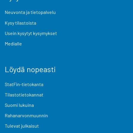
Neuvonta ja tietopalvelu
Kysy tilastoista
Usein kysytyt kysymykset
Medialle
Löydä nopeasti
StatFin-tietokanta
Tilastotietokannat
Suomi lukuina
Rahanarvonmuunnin
Tulevat julkaisut