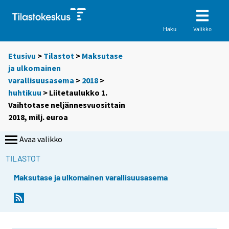
Valikko
Haku
Etusivu
>
Tilastot
>
Maksutase
ja ulkomainen
varallisuusasema
>
2018
>
huhtikuu
> Liitetaulukko 1.
Vaihtotase neljännesvuosittain
2018, milj. euroa
Avaa valikko
TILASTOT
Maksutase ja ulkomainen varallisuusasema