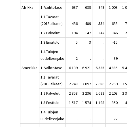
Afrikka
1. Vaihtotase
637
639
848
1 003
1 
1.1 Tavarat
(2013 alkaen)
436
489
534
633
7
1.2 Palvelut
194
147
342
346
2
1.3 Ensitulo
5
3
.
-15
1.4 Tulojen
uudelleenjako
2
.
.
39
Amerikka
1. Vaihtotase
6 139
6 921
6 535
4 885
5 
1.1 Tavarat
(2013 alkaen)
2 248
3 097
2 686
2 259
2 
1.2 Palvelut
2 358
2 236
2 622
2 203
2 
1.3 Ensitulo
1 517
1 574
1 198
350
4
1.4 Tulojen
uudelleenjako
.
.
.
72