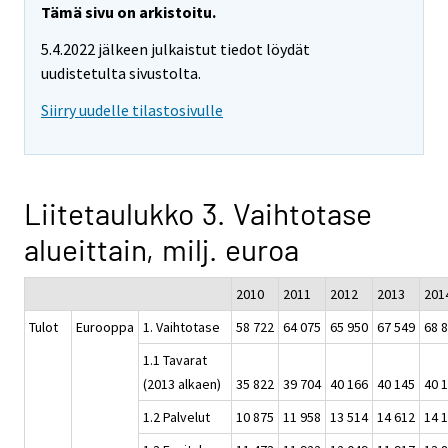
Tämä sivu on arkistoitu.
5.4.2022 jälkeen julkaistut tiedot löydät
uudistetulta sivustolta.
Siirry uudelle tilastosivulle
Liitetaulukko 3. Vaihtotase
alueittain, milj. euroa
2010
2011
2012
2013
201
Tulot
Eurooppa
1. Vaihtotase
58 722
64 075
65 950
67 549
68 
1.1 Tavarat
(2013 alkaen)
35 822
39 704
40 166
40 145
40 
1.2 Palvelut
10 875
11 958
13 514
14 612
14 