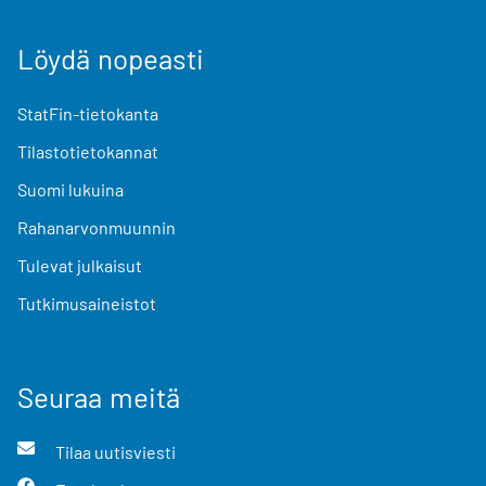
Löydä nopeasti
StatFin-tietokanta
Tilastotietokannat
Suomi lukuina
Rahanarvonmuunnin
Tulevat julkaisut
Tutkimusaineistot
Seuraa meitä
Tilaa uutisviesti