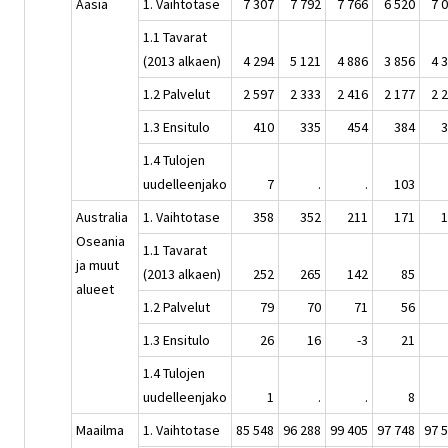
Aasia
1. Vaihtotase
7 307
7 792
7 766
6 520
7 
1.1 Tavarat
(2013 alkaen)
4 294
5 121
4 886
3 856
4 
1.2 Palvelut
2 597
2 333
2 416
2 177
2 
1.3 Ensitulo
410
335
454
384
3
1.4 Tulojen
uudelleenjako
7
.
.
103
Australia
1. Vaihtotase
358
352
211
171
1
Oseania
1.1 Tavarat
ja muut
(2013 alkaen)
252
265
142
85
alueet
1.2 Palvelut
79
70
71
56
1.3 Ensitulo
26
16
-3
21
1.4 Tulojen
uudelleenjako
1
.
.
8
Maailma
1. Vaihtotase
85 548
96 288
99 405
97 748
97 