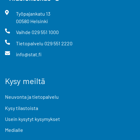
Työpajankatu
13
00580
Helsinki
Vaihde
029 551 1000
Tietopalvelu
029 551 2220
info@stat.fi
Kysy meiltä
Neuvonta ja tietopalvelu
Kysy tilastoista
Usein kysytyt kysymykset
Medialle