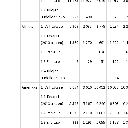
1.3 Ensitulo
11 473
11 922
12 049
11 917
13 
1.4 Tulojen
uudelleenjako
552
490
.
875
7
Afrikka
1. Vaihtotase
2 309
2 035
2 779
2 284
2 
1.1 Tavarat
(2013 alkaen)
1 360
1 270
1 691
1 322
1 
1.2 Palvelut
.
.
1 036
.
6
1.3 Ensitulo
17
29
51
122
1
1.4 Tulojen
uudelleenjako
.
.
.
34
Amerikka
1. Vaihtotase
8 054
9 020
10 492
10 088
10 
1.1 Tavarat
(2013 alkaen)
5 547
5 167
6 246
6 303
6 
1.2 Palvelut
1 671
2 130
2 662
2 550
2 
1.3 Ensitulo
822
1 291
1 055
1 157
1 