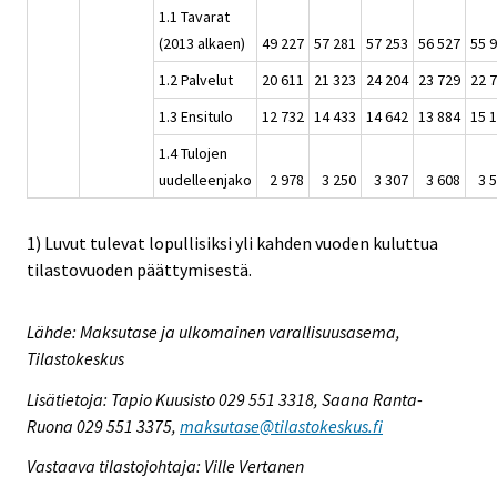
1.1 Tavarat
(2013 alkaen)
49 227
57 281
57 253
56 527
55 
1.2 Palvelut
20 611
21 323
24 204
23 729
22 
1.3 Ensitulo
12 732
14 433
14 642
13 884
15 
1.4 Tulojen
uudelleenjako
2 978
3 250
3 307
3 608
3 
1) Luvut tulevat lopullisiksi yli kahden vuoden kuluttua
tilastovuoden päättymisestä.
Lähde: Maksutase ja ulkomainen varallisuusasema,
Tilastokeskus
Lisätietoja: Tapio Kuusisto 029 551 3318, Saana Ranta-
Ruona 029 551 3375,
maksutase@tilastokeskus.fi
Vastaava tilastojohtaja: Ville Vertanen