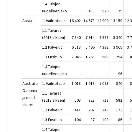
1.4 Tulojen
uudelleenjako
.
433
529
79
Aasia
1. Vaihtotase
16 402
14 678
12 909
13 159
12 
1.1 Tavarat
(2013 alkaen)
7 840
7 914
7 978
8 340
7 
1.2 Palvelut
6 513
5 496
4 332
3 969
3 
1.3 Ensitulo
2 045
1 265
588
754
8
1.4 Tulojen
uudelleenjako
.
.
.
96
Australia
1. Vaihtotase
1 018
1 018
1 073
846
8
Oseania
1.1 Tavarat
ja muut
(2013 alkaen)
503
723
718
582
5
alueet
1.2 Palvelut
411
207
245
171
1
1.3 Ensitulo
104
87
108
86
1
1.4 Tulojen