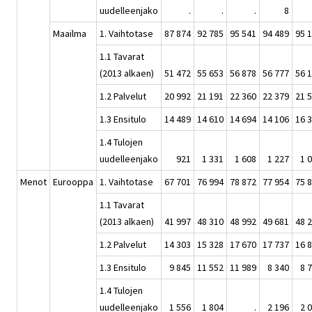
uudelleenjako
.
.
.
8
Maailma
1. Vaihtotase
87 874
92 785
95 541
94 489
95 
1.1 Tavarat
(2013 alkaen)
51 472
55 653
56 878
56 777
56 
1.2 Palvelut
20 992
21 191
22 360
22 379
21 
1.3 Ensitulo
14 489
14 610
14 694
14 106
16 
1.4 Tulojen
uudelleenjako
921
1 331
1 608
1 227
1 
Menot
Eurooppa
1. Vaihtotase
67 701
76 994
78 872
77 954
75 
1.1 Tavarat
(2013 alkaen)
41 997
48 310
48 992
49 681
48 
1.2 Palvelut
14 303
15 328
17 670
17 737
16 
1.3 Ensitulo
9 845
11 552
11 989
8 340
8 
1.4 Tulojen
uudelleenjako
1 556
1 804
.
2 196
2 