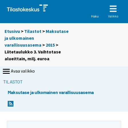
Valikko
Haku
Etusivu
>
Tilastot
>
Maksutase
ja ulkomainen
varallisuusasema
>
2015
>
Liitetaulukko 3. Vaihtotase
alueittain, milj. euroa
Avaa valikko
TILASTOT
Maksutase ja ulkomainen varallisuusasema