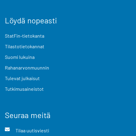
Löydä nopeasti
StatFin-tietokanta
Tilastotietokannat
Suomi lukuina
Rahanarvonmuunnin
Tulevat julkaisut
Tutkimusaineistot
Seuraa meitä
Tilaa uutisviesti