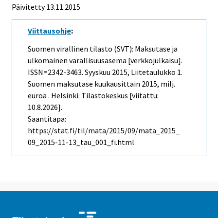
Päivitetty 13.11.2015
Viittausohje
:
Suomen virallinen tilasto (SVT): Maksutase ja
ulkomainen varallisuusasema [verkkojulkaisu].
ISSN=2342-3463.
Syyskuu
2015, Liitetaulukko 1.
Suomen maksutase kuukausittain 2015, milj.
euroa . Helsinki: Tilastokeskus [viitattu:
10.8.2026].
Saantitapa:
https://stat.fi/til/mata/2015/09/mata_2015_
09_2015-11-13_tau_001_fi.html