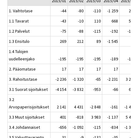
2015/01
2015/02
2015/03
2015/04
2015/05
1. Vaihtotase
-44
-80
-110
-1 259
212
1.1 Tavarat
-43
-10
110
668
558
1.2 Palvelut
-75
-88
-115
-192
-187
1.3 Ensitulo
269
212
89
-1 545
30
1.4 Tulojen
uudelleenjako
-195
-195
-195
-189
-189
2. Pääomatase
17
17
17
17
17
3. Rahoitustase
-2 236
-1 320
-65
-2 231
3 243
3.1 Suorat sijoitukset
-4 154
-3 832
-953
-66
664
3.2
Arvopaperisijoitukset
2 141
4 431
-2 848
-161
-1 491
3.3 Muut sijoitukset
401
-818
3 983
-1 137
5 479
3.4 Johdannaiset
-656
-1 092
-115
-834
-1 325
3.5 Valuuttavaranto
31
-9
-132
-35
-84