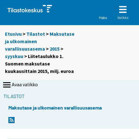
Valikko
Haku
Etusivu
>
Tilastot
>
Maksutase
ja ulkomainen
varallisuusasema
>
2015
>
syyskuu
> Liitetaulukko 1.
Suomen maksutase
kuukausittain 2015, milj. euroa
Avaa valikko
TILASTOT
Maksutase ja ulkomainen varallisuusasema