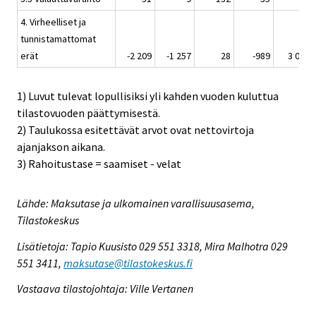
4. Virheelliset ja
tunnistamattomat
erät
-2 209
-1 257
28
-989
3 014
1) Luvut tulevat lopullisiksi yli kahden vuoden kuluttua
tilastovuoden päättymisestä.
2) Taulukossa esitettävät arvot ovat nettovirtoja
ajanjakson aikana.
3) Rahoitustase = saamiset - velat
Lähde: Maksutase ja ulkomainen varallisuusasema,
Tilastokeskus
Lisätietoja: Tapio Kuusisto 029 551 3318, Mira Malhotra 029
551 3411,
maksutase@tilastokeskus.fi
Vastaava tilastojohtaja: Ville Vertanen