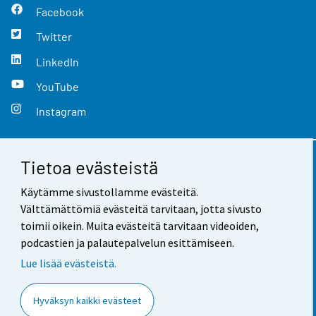
Facebook
Twitter
LinkedIn
YouTube
Instagram
Tietoa evästeistä
Yhteystiedot
Käytämme sivustollamme evästeitä.
Palaute
Välttämättömiä evästeitä tarvitaan, jotta sivusto
toimii oikein. Muita evästeitä tarvitaan videoiden,
Käyttöehdot
podcastien ja palautepalvelun esittämiseen.
Tietosuoja
Lue lisää evästeistä.
Saavutettavuus
Hyväksyn kaikki evästeet
Tietoa sivustosta