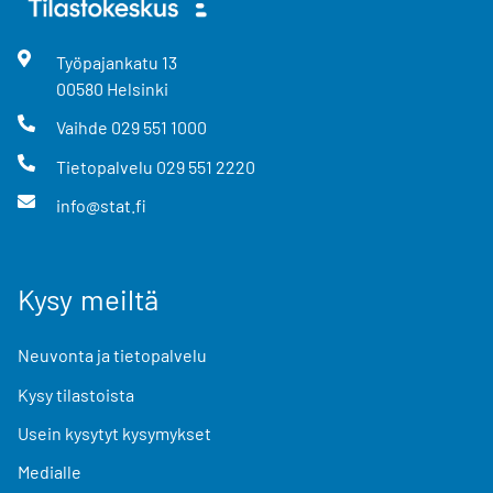
Työpajankatu
13
00580
Helsinki
Vaihde
029 551 1000
Tietopalvelu
029 551 2220
info@stat.fi
Kysy meiltä
Neuvonta ja tietopalvelu
Kysy tilastoista
Usein kysytyt kysymykset
Medialle