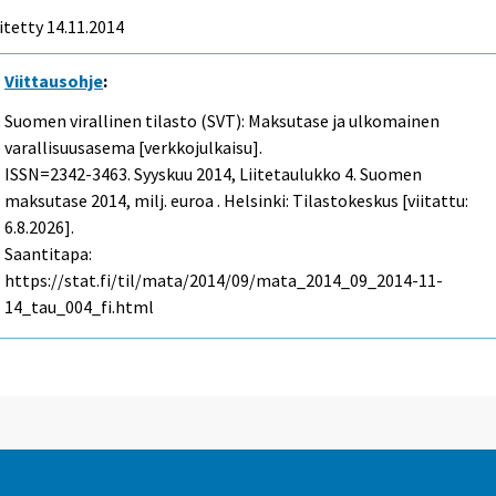
itetty 14.11.2014
Viittausohje
:
Suomen virallinen tilasto (SVT): Maksutase ja ulkomainen
varallisuusasema [verkkojulkaisu].
ISSN=2342-3463.
Syyskuu
2014, Liitetaulukko 4. Suomen
maksutase 2014, milj. euroa . Helsinki: Tilastokeskus [viitattu:
6.8.2026].
Saantitapa:
https://stat.fi/til/mata/2014/09/mata_2014_09_2014-11-
14_tau_004_fi.html