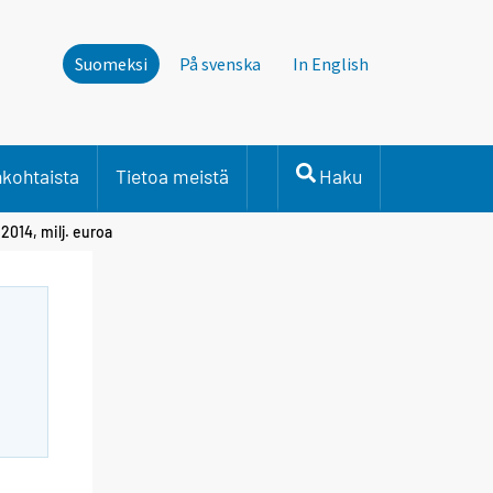
Suomeksi
På svenska
In English
nkohtaista
Tietoa meistä
Haku
014, milj. euroa