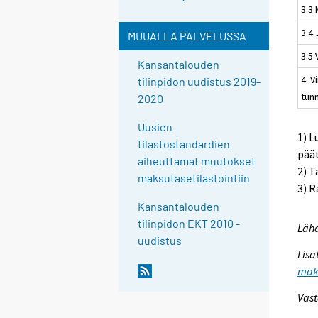
3.3 
3.4
MUUALLA PALVELUSSA
3.5
Kansantalouden
4. V
tilinpidon uudistus 2019-
tun
2020
Uusien
1) L
tilastostandardien
pää
aiheuttamat muutokset
2) T
maksutasetilastointiin
3) R
Kansantalouden
tilinpidon EKT 2010 -
Lähd
uudistus
Lisä
maks
Vast