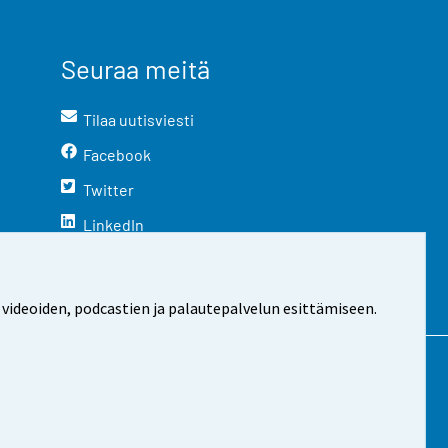
Seuraa meitä
Tilaa uutisviesti
Facebook
Twitter
LinkedIn
YouTube
Instagram
 videoiden, podcastien ja palautepalvelun esittämiseen.
stosta
Evästeasetukset