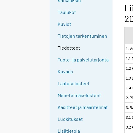
Katsaukset
Li
Taulukot
20
Kuviot
Tietojen tarkentuminen
Tiedotteet
1. V
1.1 
Tuote- ja palvelutarjonta
1.2 
Kuvaus
1.3 
Laatuselosteet
1.4 
Menetelmäselosteet
2. 
Käsitteet ja määritelmät
3. 
3.1 
Luokitukset
3.2
Lisätietoja