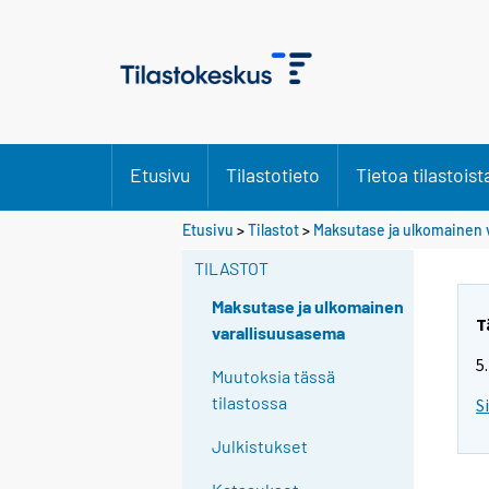
Etusivu
Tilastotieto
Tietoa tilastoist
Etusivu
>
Tilastot
>
Maksutase ja ulkomainen 
TILASTOT
Maksutase ja ulkomainen
T
varallisuusasema
5
Muutoksia tässä
tilastossa
S
Julkistukset