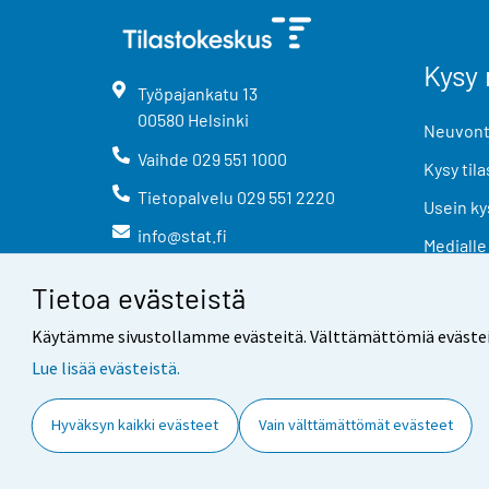
Kysy 
Työpajankatu
13
00580
Helsinki
Neuvonta
Vaihde
029 551 1000
Kysy tila
Tietopalvelu
029 551 2220
Usein ky
info@stat.fi
Medialle
Tietoa evästeistä
Käytämme sivustollamme evästeitä. Välttämättömiä evästeitä t
Lue lisää evästeistä.
Yhteystiedot
Palaute
Hyväksyn kaikki evästeet
Vain välttämättömät evästeet