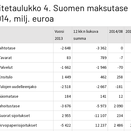
itetaulukko 4. Suomen maksutase
14, milj. euroa
Vuosi
12 kk:n liukuva
2014/08
20
2013
summa
aihtotase
-2 648
-3 362
0
Tavarat
83
789
-7
Palvelut
-1 662
-1 946
-70
Ensitulo
1 449
462
258
Tulojen uudelleenjako
-2 518
-2 667
-181
Pääomatase
184
141
12
Rahoitustase
-3 676
-5 973
2 090
Suorat sijoitukset
2 955
-11 107
234
 Arvopaperisijoitukset
-5 422
12 237
2 486