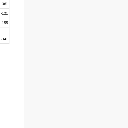
1 361
-121
-155
-341