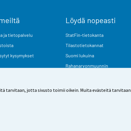
meiltä
Löydä nopeasti
 ja tietopalvelu
StatFin-tietokanta
stoista
Tilastotietokannat
sytyt kysymykset
Suomi lukuina
Rahanarvonmuunnin
Tulevat julkaisut
Tutkimusaineistot
arvitaan, jotta sivusto toimii oikein. Muita evästeitä tarvitaan
Käyttöehdot
Tietosuoja
Saavutettavuus
Tietoa sivu