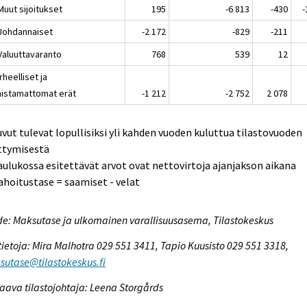
Muut sijoitukset
195
-6 813
-430
-
 Johdannaiset
-2 172
-829
-211
 Valuuttavaranto
768
539
12
irheelliset ja
nistamattomat erät
-1 212
-2 752
2 078
uvut tulevat lopullisiksi yli kahden vuoden kuluttua tilastovuoden
ttymisestä
aulukossa esitettävät arvot ovat nettovirtoja ajanjakson aikana
ahoitustase = saamiset - velat
e: Maksutase ja ulkomainen varallisuusasema, Tilastokeskus
tietoja: Mira Malhotra 029 551 3411, Tapio Kuusisto 029 551 3318,
utase@tilastokeskus.fi
aava tilastojohtaja: Leena Storgårds