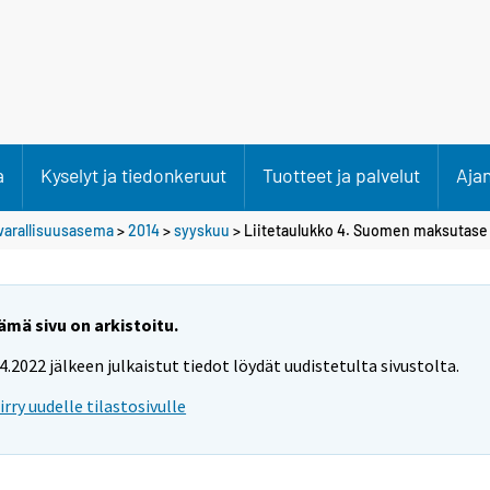
a
Kyselyt ja tiedonkeruut
Tuotteet ja palvelut
Aja
varallisuusasema
>
2014
>
syyskuu
> Liitetaulukko 4. Suomen maksutase 2
ämä sivu on arkistoitu.
.4.2022 jälkeen julkaistut tiedot löydät uudistetulta sivustolta.
iirry uudelle tilastosivulle