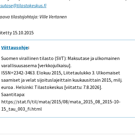
utase@tilastokeskus.fi
aava tilastojohtaja: Ville Vertanen
itetty 15.10.2015
Viittausohje
:
Suomen virallinen tilasto (SVT): Maksutase ja ulkomainen
varallisuusasema [verkkojulkaisu].
ISSN=2342-3463.
Elokuu
2015, Liitetaulukko 3. Ulkomaiset
saamiset ja velat sijoituslajeittain kuukausittain 2015, milj.
euroa . Helsinki: Tilastokeskus [viitattu: 7.8.2026].
Saantitapa:
https://stat.fi/til/mata/2015/08/mata_2015_08_2015-10-
15_tau_003_fi.html