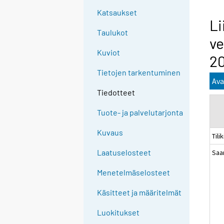
Katsaukset
Li
Taulukot
ve
Kuviot
20
Tietojen tarkentuminen
Ava
Tiedotteet
Tuote- ja palvelutarjonta
Kuvaus
Tili
Laatuselosteet
Saa
Menetelmäselosteet
Käsitteet ja määritelmät
Luokitukset