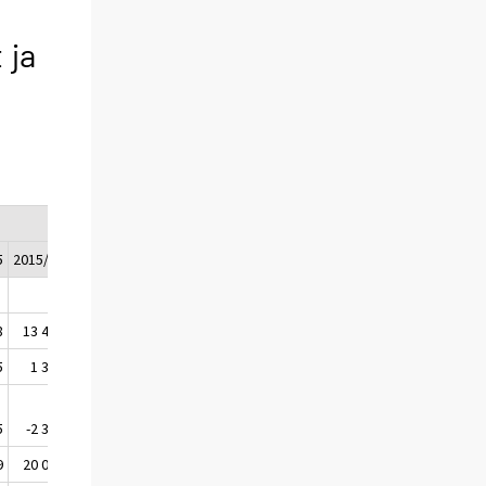
 ja
5
2015/06
2015/07
2015/08
8
13 478
-22 483
15 997
5
1 344
873
165
5
-2 351
-2 458
1 653
9
20 059
-15 725
19 185