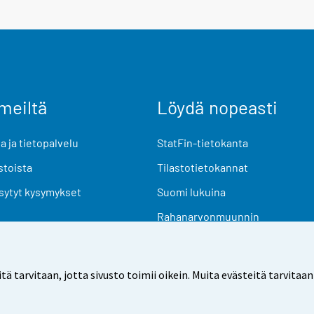
meiltä
Löydä nopeasti
 ja tietopalvelu
StatFin-tietokanta
stoista
Tilastotietokannat
sytyt kysymykset
Suomi lukuina
Rahanarvonmuunnin
Tulevat julkaisut
Tutkimusaineistot
arvitaan, jotta sivusto toimii oikein. Muita evästeitä tarvitaan