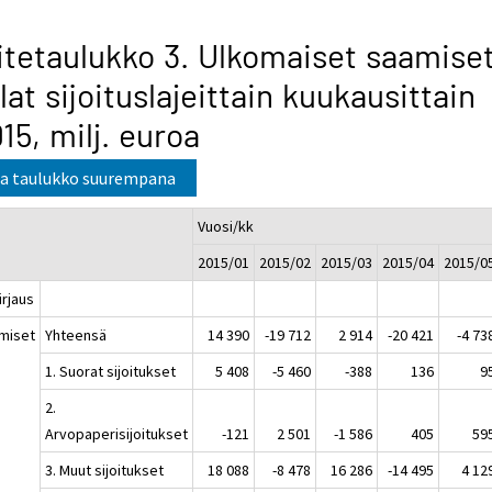
itetaulukko 3. Ulkomaiset saamiset
lat sijoituslajeittain kuukausittain
15, milj. euroa
a taulukko suurempana
Vuosi/kk
2015/01
2015/02
2015/03
2015/04
2015/0
kirjaus
miset
Yhteensä
14 390
-19 712
2 914
-20 421
-4 73
1. Suorat sijoitukset
5 408
-5 460
-388
136
9
2.
Arvopaperisijoitukset
-121
2 501
-1 586
405
59
3. Muut sijoitukset
18 088
-8 478
16 286
-14 495
4 12