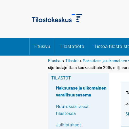
Etusivu
Tilastotieto
Tietoa tilastoist
Etusivu
>
Tilastot
>
Maksutase ja ulkomainen 
sijoituslajeittain kuukausittain 2015, milj. eur
TILASTOT
Maksutase ja ulkomainen
T
varallisuusasema
5
Muutoksia tässä
tilastossa
S
Julkistukset