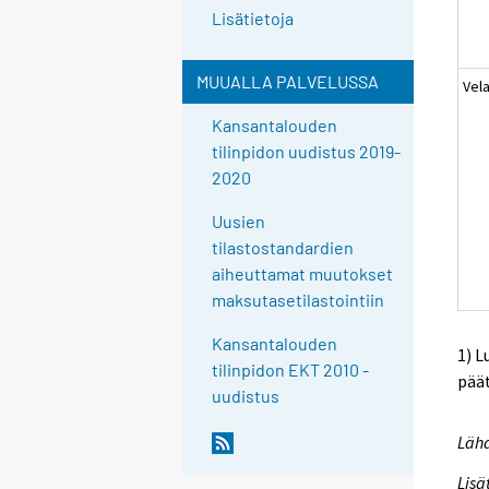
Lisätietoja
MUUALLA PALVELUSSA
Vel
Kansantalouden
tilinpidon uudistus 2019-
2020
Uusien
tilastostandardien
aiheuttamat muutokset
maksutasetilastointiin
Kansantalouden
1) L
tilinpidon EKT 2010 -
pää
uudistus
Lähd
Lisä