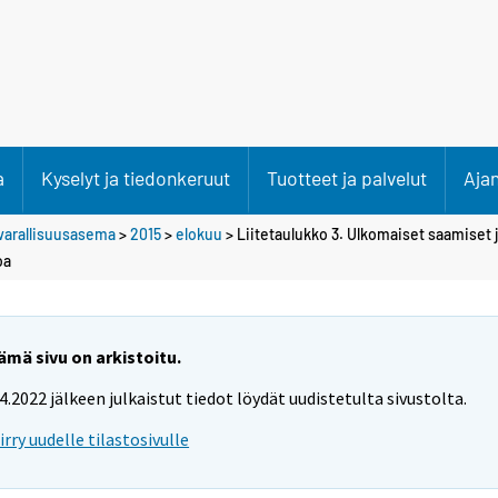
a
Kyselyt ja tiedonkeruut
Tuotteet ja palvelut
Aja
varallisuusasema
>
2015
>
elokuu
> Liitetaulukko 3. Ulkomaiset saamiset j
oa
ämä sivu on arkistoitu.
.4.2022 jälkeen julkaistut tiedot löydät uudistetulta sivustolta.
iirry uudelle tilastosivulle