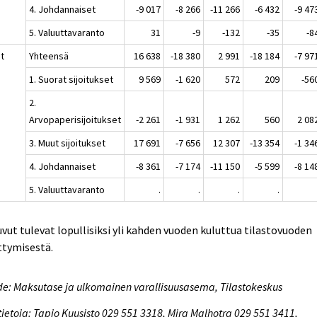
4. Johdannaiset
-9 017
-8 266
-11 266
-6 432
-9 47
5. Valuuttavaranto
31
-9
-132
-35
-8
at
Yhteensä
16 638
-18 380
2 991
-18 184
-7 97
1. Suorat sijoitukset
9 569
-1 620
572
209
-56
2.
Arvopaperisijoitukset
-2 261
-1 931
1 262
560
2 08
3. Muut sijoitukset
17 691
-7 656
12 307
-13 354
-1 34
4. Johdannaiset
-8 361
-7 174
-11 150
-5 599
-8 14
5. Valuuttavaranto
.
.
.
.
uvut tulevat lopullisiksi yli kahden vuoden kuluttua tilastovuoden
ttymisestä.
e: Maksutase ja ulkomainen varallisuusasema, Tilastokeskus
tietoja: Tapio Kuusisto 029 551 3318, Mira Malhotra 029 551 3411,