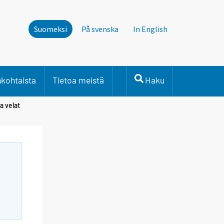
Suomeksi
På svenska
In English
nkohtaista
Tietoa meistä
Haku
a velat