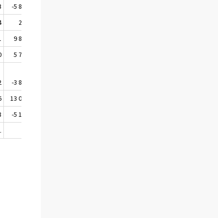
3
-5 840
-4 960
-5 035
4
266
-213
28
1
9 873
-21 475
20 011
0
5 786
1 064
1 137
2
-3 837
-5 131
-222
6
13 084
-12 697
23 772
8
-5 160
-4 711
-4 677
.
.
.
.