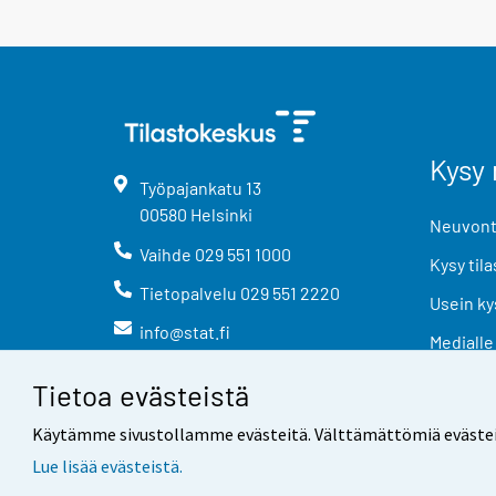
Kysy 
Työpajankatu
13
00580
Helsinki
Neuvonta
Vaihde
029 551 1000
Kysy tila
Tietopalvelu
029 551 2220
Usein ky
info@stat.fi
Medialle
Tietoa evästeistä
Käytämme sivustollamme evästeitä. Välttämättömiä evästeitä t
Lue lisää evästeistä.