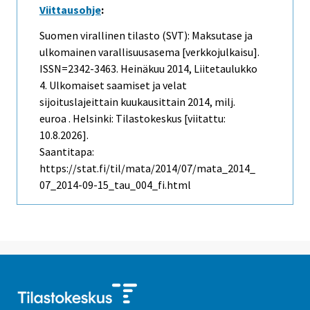
Viittausohje
:
Suomen virallinen tilasto (SVT): Maksutase ja
ulkomainen varallisuusasema [verkkojulkaisu].
ISSN=2342-3463.
Heinäkuu
2014, Liitetaulukko
4. Ulkomaiset saamiset ja velat
sijoituslajeittain kuukausittain 2014, milj.
euroa . Helsinki: Tilastokeskus [viitattu:
10.8.2026].
Saantitapa:
https://stat.fi/til/mata/2014/07/mata_2014_
07_2014-09-15_tau_004_fi.html