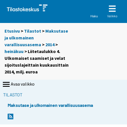
Valikko
Haku
Etusivu
>
Tilastot
>
Maksutase
ja ulkomainen
varallisuusasema
>
2014
>
heinäkuu
> Liitetaulukko 4.
Ulkomaiset saamiset ja velat
sijoituslajeittain kuukausittain
2014, milj. euroa
Avaa valikko
TILASTOT
Maksutase ja ulkomainen varallisuusasema