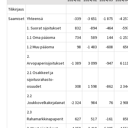
Tilikirjaus
Saamiset
Yhteensä
-339
-3 651
-1 875
-4 25
1. Suorat sijoitukset
832
-894
-464
-59
1.1 Oma pääoma
734
589
144
-1 25
1.2 Muu pääoma
98
-1 483
-608
65
2.
Arvopaperisijoitukset
-1 389
3 099
-947
6 11
2.1 Osakkeet ja
sijoitusrahasto-
osuudet
308
1 598
-862
2 34
2.2
Joukkovelkakirjalainat
-2 324
984
76
2 90
2.3
Rahamarkkinapaperit
627
517
-161
85