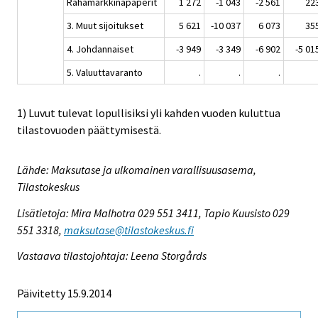
Rahamarkkinapaperit
1 272
-1 043
-2 561
22
3. Muut sijoitukset
5 621
-10 037
6 073
35
4. Johdannaiset
-3 949
-3 349
-6 902
-5 01
5. Valuuttavaranto
.
.
.
1) Luvut tulevat lopullisiksi yli kahden vuoden kuluttua
tilastovuoden päättymisestä.
Lähde: Maksutase ja ulkomainen varallisuusasema,
Tilastokeskus
Lisätietoja: Mira Malhotra 029 551 3411, Tapio Kuusisto 029
551 3318,
maksutase@tilastokeskus.fi
Vastaava tilastojohtaja: Leena Storgårds
Päivitetty 15.9.2014