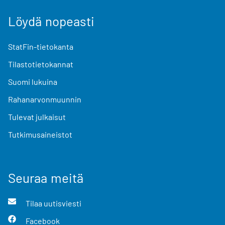
Löydä nopeasti
StatFin-tietokanta
Tilastotietokannat
Suomi lukuina
Rahanarvonmuunnin
Tulevat julkaisut
Tutkimusaineistot
Seuraa meitä
Tilaa uutisviesti
Facebook