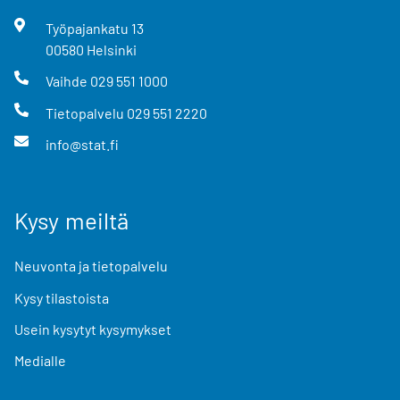
Työpajankatu
13
00580
Helsinki
Vaihde
029 551 1000
Tietopalvelu
029 551 2220
info@stat.fi
Kysy meiltä
Neuvonta ja tietopalvelu
Kysy tilastoista
Usein kysytyt kysymykset
Medialle