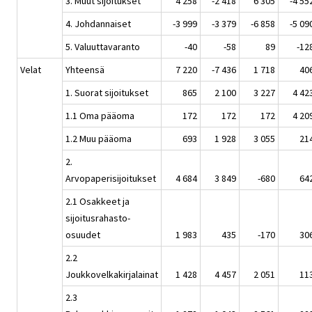
3. Muut sijoitukset
4 258
-2 418
6 305
-4 55
4. Johdannaiset
-3 999
-3 379
-6 858
-5 09
5. Valuuttavaranto
-40
-58
89
-12
Velat
Yhteensä
7 220
-7 436
1 718
40
1. Suorat sijoitukset
865
2 100
3 227
4 42
1.1 Oma pääoma
172
172
172
4 20
1.2 Muu pääoma
693
1 928
3 055
21
2.
Arvopaperisijoitukset
4 684
3 849
-680
64
2.1 Osakkeet ja
sijoitusrahasto-
osuudet
1 983
435
-170
30
2.2
Joukkovelkakirjalainat
1 428
4 457
2 051
11
2.3