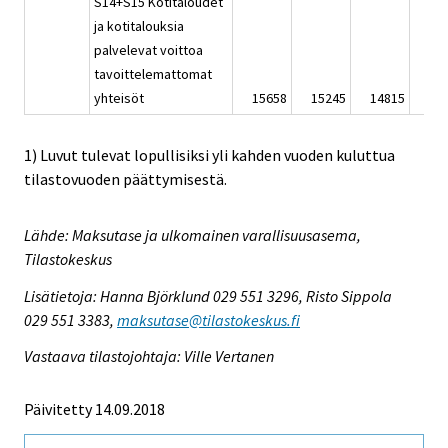
S14+S15 Kotitaloudet
ja kotitalouksia
palvelevat voittoa
tavoittelemattomat
yhteisöt
15658
15245
14815
14
1) Luvut tulevat lopullisiksi yli kahden vuoden kuluttua
tilastovuoden päättymisestä.
Lähde: Maksutase ja ulkomainen varallisuusasema,
Tilastokeskus
Lisätietoja: Hanna Björklund 029 551 3296, Risto Sippola
029 551 3383,
maksutase@tilastokeskus.fi
Vastaava tilastojohtaja: Ville Vertanen
Päivitetty 14.09.2018