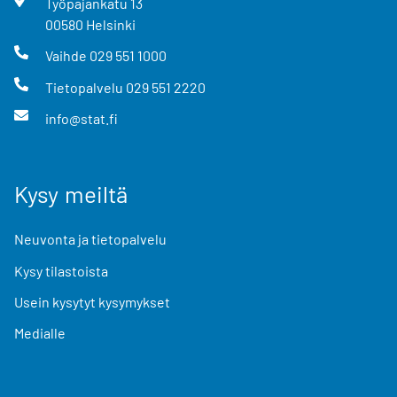
Työpajankatu
13
00580
Helsinki
Vaihde
029 551 1000
Tietopalvelu
029 551 2220
info@stat.fi
Kysy meiltä
Neuvonta ja tietopalvelu
Kysy tilastoista
Usein kysytyt kysymykset
Medialle