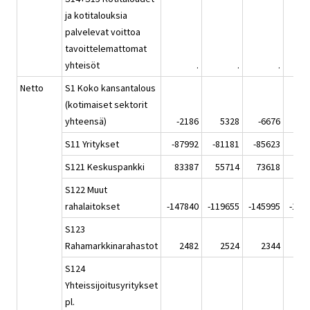
ja kotitalouksia
palvelevat voittoa
tavoittelemattomat
yhteisöt
.
.
.
Netto
S1 Koko kansantalous
(kotimaiset sektorit
yhteensä)
-2186
5328
-6676
-6
S11 Yritykset
-87992
-81181
-85623
-90
S121 Keskuspankki
83387
55714
73618
70
S122 Muut
rahalaitokset
-147840
-119655
-145995
-142
S123
Rahamarkkinarahastot
2482
2524
2344
2
S124
Yhteissijoitusyritykset
pl.