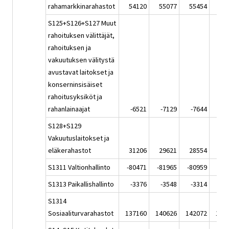
rahamarkkinarahastot
54120
55077
55454
56
S125+S126+S127 Muut
rahoituksen välittäjät,
rahoituksen ja
vakuutuksen välitystä
avustavat laitokset ja
konserninsisäiset
rahoitusyksiköt ja
rahanlainaajat
-6521
-7129
-7644
-7
S128+S129
Vakuutuslaitokset ja
eläkerahastot
31206
29621
28554
28
S1311 Valtionhallinto
-80471
-81965
-80959
-80
S1313 Paikallishallinto
-3376
-3548
-3314
-3
S1314
Sosiaaliturvarahastot
137160
140626
142072
144