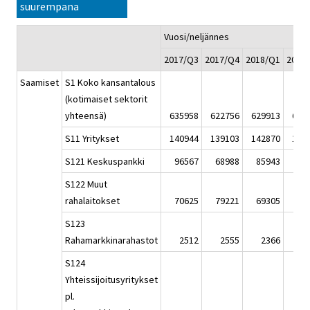
suurempana
Vuosi/neljännes
2017/Q3
2017/Q4
2018/Q1
2018
Saamiset
S1 Koko kansantalous
(kotimaiset sektorit
yhteensä)
635958
622756
629913
637
S11 Yritykset
140944
139103
142870
141
S121 Keskuspankki
96567
68988
85943
83
S122 Muut
rahalaitokset
70625
79221
69305
74
S123
Rahamarkkinarahastot
2512
2555
2366
2
S124
Yhteissijoitusyritykset
pl.