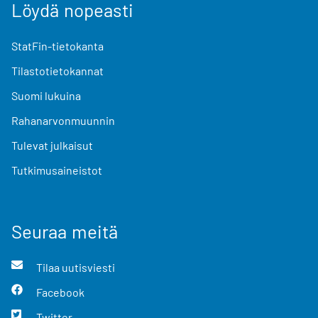
Löydä nopeasti
StatFin-tietokanta
Tilastotietokannat
Suomi lukuina
Rahanarvonmuunnin
Tulevat julkaisut
Tutkimusaineistot
Seuraa meitä
Tilaa uutisviesti
Facebook
Twitter