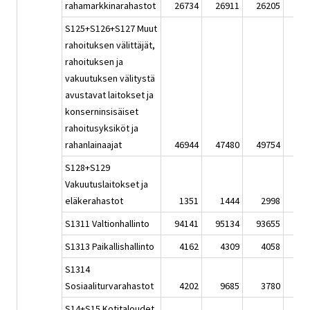
rahamarkkinarahastot
26734
26911
26205
27
S125+S126+S127 Muut
rahoituksen välittäjät,
rahoituksen ja
vakuutuksen välitystä
avustavat laitokset ja
konserninsisäiset
rahoitusyksiköt ja
rahanlainaajat
46944
47480
49754
50
S128+S129
Vakuutuslaitokset ja
eläkerahastot
1351
1444
2998
3
S1311 Valtionhallinto
94141
95134
93655
93
S1313 Paikallishallinto
4162
4309
4058
4
S1314
Sosiaaliturvarahastot
4202
9685
3780
4
S14+S15 Kotitaloudet