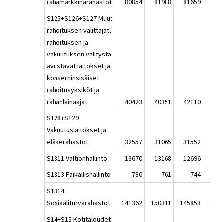
rahamarkkinarahastot
80854
81988
81659
83
S125+S126+S127 Muut
rahoituksen välittäjät,
rahoituksen ja
vakuutuksen välitystä
avustavat laitokset ja
konserninsisäiset
rahoitusyksiköt ja
rahanlainaajat
40423
40351
42110
43
S128+S129
Vakuutuslaitokset ja
eläkerahastot
32557
31065
31552
31
S1311 Valtionhallinto
13670
13168
12696
13
S1313 Paikallishallinto
786
761
744
S1314
Sosiaaliturvarahastot
141362
150311
145853
148
S14+S15 Kotitaloudet