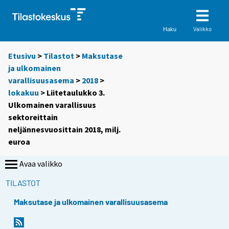
Valikko
Haku
Etusivu
>
Tilastot
>
Maksutase
ja ulkomainen
varallisuusasema
>
2018
>
lokakuu
> Liitetaulukko 3.
Ulkomainen varallisuus
sektoreittain
neljännesvuosittain 2018, milj.
euroa
Avaa valikko
TILASTOT
Maksutase ja ulkomainen varallisuusasema