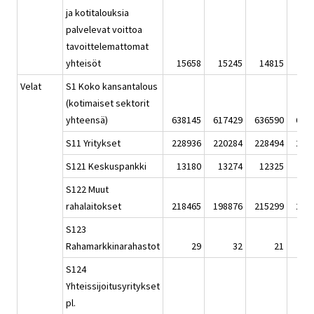
ja kotitalouksia
palvelevat voittoa
tavoittelemattomat
yhteisöt
15658
15245
14815
14
Velat
S1 Koko kansantalous
(kotimaiset sektorit
yhteensä)
638145
617429
636590
643
S11 Yritykset
228936
220284
228494
231
S121 Keskuspankki
13180
13274
12325
13
S122 Muut
rahalaitokset
218465
198876
215299
216
S123
Rahamarkkinarahastot
29
32
21
S124
Yhteissijoitusyritykset
pl.