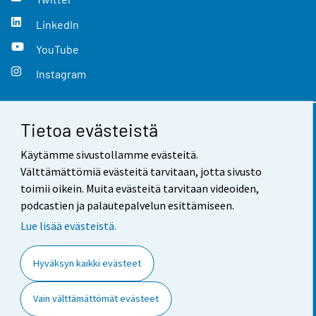
LinkedIn
YouTube
Instagram
Tietoa evästeistä
Yhteystiedot
Käytämme sivustollamme evästeitä.
Palaute
Välttämättömiä evästeitä tarvitaan, jotta sivusto
toimii oikein. Muita evästeitä tarvitaan videoiden,
Käyttöehdot
podcastien ja palautepalvelun esittämiseen.
Tietosuoja
Lue lisää evästeistä.
Saavutettavuus
Hyväksyn kaikki evästeet
Tietoa sivustosta
Vain välttämättömät evästeet
Evästeasetukset