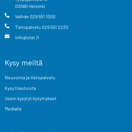
00580
Helsinki
Vaihde
029 551 1000
Tietopalvelu
029 551 2220
info@stat.fi
Kysy meiltä
Neuvonta ja tietopalvelu
Kysy tilastoista
Usein kysytyt kysymykset
Medialle