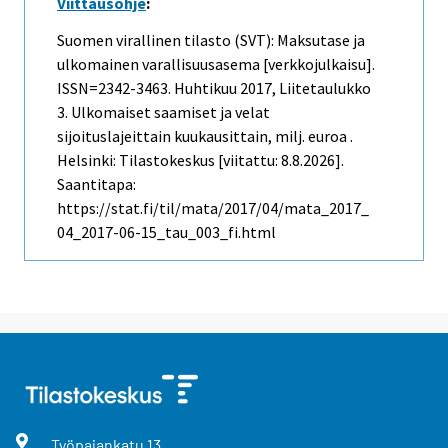
Viittausohje
:
Suomen virallinen tilasto (SVT): Maksutase ja
ulkomainen varallisuusasema [verkkojulkaisu].
ISSN=2342-3463.
Huhtikuu
2017, Liitetaulukko
3. Ulkomaiset saamiset ja velat
sijoituslajeittain kuukausittain, milj. euroa .
Helsinki: Tilastokeskus [viitattu: 8.8.2026].
Saantitapa:
https://stat.fi/til/mata/2017/04/mata_2017_
04_2017-06-15_tau_003_fi.html
Työpajankatu
13