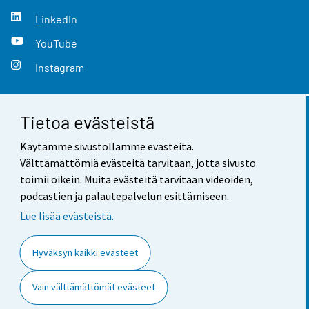
LinkedIn
YouTube
Instagram
Tietoa evästeistä
Yhteystiedot
Käytämme sivustollamme evästeitä.
Palaute
Välttämättömiä evästeitä tarvitaan, jotta sivusto
toimii oikein. Muita evästeitä tarvitaan videoiden,
Käyttöehdot
podcastien ja palautepalvelun esittämiseen.
Tietosuoja
Lue lisää evästeistä.
Saavutettavuus
Hyväksyn kaikki evästeet
Tietoa sivustosta
Vain välttämättömät evästeet
Evästeasetukset