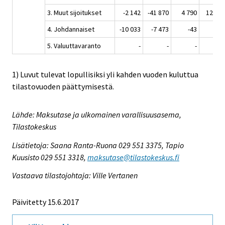
3. Muut sijoitukset
-2 142
-41 870
4 790
12 471
4. Johdannaiset
-10 033
-7 473
-43
-54
5. Valuuttavaranto
-
-
-
-
1) Luvut tulevat lopullisiksi yli kahden vuoden kuluttua
tilastovuoden päättymisestä.
Lähde: Maksutase ja ulkomainen varallisuusasema,
Tilastokeskus
Lisätietoja: Saana Ranta-Ruona 029 551 3375, Tapio
Kuusisto 029 551 3318,
maksutase@tilastokeskus.fi
Vastaava tilastojohtaja: Ville Vertanen
Päivitetty 15.6.2017