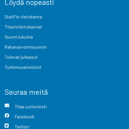
Löydä nopeasti
StatFin-tietokanta
Tilastotietokannat
Suomi lukuina
Rahanarvonmuunnin
Tulevat julkaisut
Tutkimusaineistot
Seuraa meitä
Tilaa uutisviesti
Facebook
Twitter