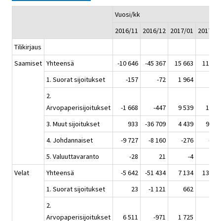
Vuosi/kk
2016/11
2016/12
2017/01
2017/02
Tilikirjaus
Saamiset
Yhteensä
-10 646
-45 367
15 663
11 459
1. Suorat sijoitukset
-157
-72
1 964
521
2.
Arvopaperisijoitukset
-1 668
-447
9 539
1 714
3. Muut sijoitukset
933
-36 709
4 439
9 395
4. Johdannaiset
-9 727
-8 160
-276
-141
5. Valuuttavaranto
-28
21
-4
-30
Velat
Yhteensä
-5 642
-51 434
7 134
13 379
1. Suorat sijoitukset
23
-1 121
662
236
2.
Arvopaperisijoitukset
6 511
-971
1 725
726