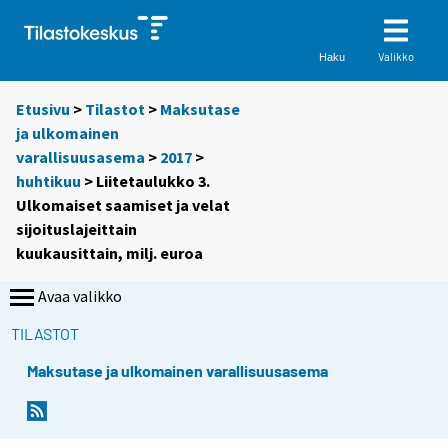
Valikko
Haku
Etusivu
>
Tilastot
>
Maksutase
ja ulkomainen
varallisuusasema
>
2017
>
huhtikuu
> Liitetaulukko 3.
Ulkomaiset saamiset ja velat
sijoituslajeittain
kuukausittain, milj. euroa
Avaa valikko
TILASTOT
Maksutase ja ulkomainen varallisuusasema