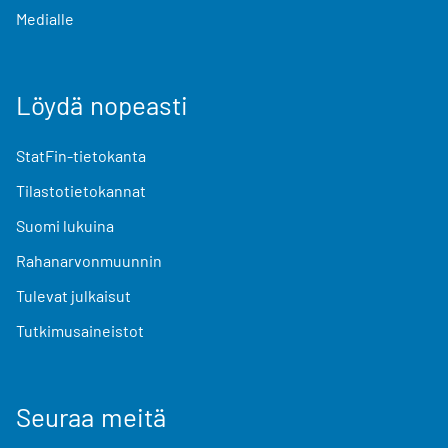
Medialle
Löydä nopeasti
StatFin-tietokanta
Tilastotietokannat
Suomi lukuina
Rahanarvonmuunnin
Tulevat julkaisut
Tutkimusaineistot
Seuraa meitä