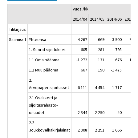
Vuosi/kk
2014/04
2014/05
2014/06
2014/0
Tilikirjaus
Saamiset
Yhteensä
-4 267
669
-3 900
-9 76
1. Suorat sijoitukset
-605
281
-798
17
1.1 Oma pääoma
-1 272
131
676
1 09
1.2 Muu pääoma
667
150
-1 475
-92
2.
Arvopaperisijoitukset
6 111
4 454
1 717
-89
2.1 Osakkeet ja
sijoitusrahasto-
osuudet
2 344
2 290
-40
5
2.2
Joukkovelkakirjalainat
2 908
2 291
1 666
-55