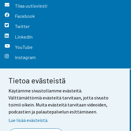
Tilaa uutisviesti
Facebook
Twitter
LinkedIn
YouTube
Instagram
Tietoa evästeistä
Yhteystiedot
Käytämme sivustollamme evästeitä.
Palaute
Välttämättömiä evästeitä tarvitaan, jotta sivusto
toimii oikein. Muita evästeitä tarvitaan videoiden,
Käyttöehdot
podcastien ja palautepalvelun esittämiseen.
Tietosuoja
Lue lisää evästeistä.
Saavutettavuus