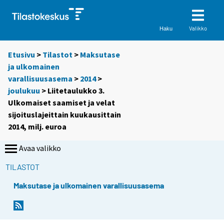
Valikko
Haku
Etusivu
>
Tilastot
>
Maksutase
ja ulkomainen
varallisuusasema
>
2014
>
joulukuu
> Liitetaulukko 3.
Ulkomaiset saamiset ja velat
sijoituslajeittain kuukausittain
2014, milj. euroa
Avaa valikko
TILASTOT
Maksutase ja ulkomainen varallisuusasema