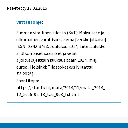
Päivitetty 13.02.2015
Viittausohje
:
Suomen virallinen tilasto (SVT): Maksutase ja
ulkomainen varallisuusasema [verkkojulkaisu].
ISSN=2342-3463.
Joulukuu
2014, Liitetaulukko
3. Ulkomaiset saamiset ja velat
sijoituslajeittain kuukausittain 2014, milj.
euroa . Helsinki: Tilastokeskus [viitattu:
7.8.2026].
Saantitapa:
https://stat.fi/til/mata/2014/12/mata_2014_
12_2015-02-13_tau_003_fi.html