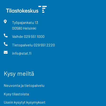
Työpajankatu
13
00580
Helsinki
Vaihde
029 551 1000
Tietopalvelu
029 551 2220
info@stat.fi
Kysy meiltä
Neuvonta ja tietopalvelu
Kysy tilastoista
Usein kysytyt kysymykset