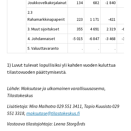
Joukkovelkakirjalainat
134
682
-1 840
29
2.3
Rahamarkkinapaperit
223
1 171
-421
-39
3. Muut sijoitukset
355
4 691
2 319
-6 47
4. Johdannaiset
-5 015
-6 847
-3 468
-3 57
5. Valuuttavaranto
.
.
.
1) Luvut tulevat lopullisiksi yli kahden vuoden kuluttua
tilastovuoden päättymisestä.
Lähde: Maksutase ja ulkomainen varallisuusasema,
Tilastokeskus
Lisätietoja: Mira Malhotra 029 551 3411, Tapio Kuusisto 029
551 3318,
maksutase@tilastokeskus.fi
Vastaava tilastojohtaja: Leena Storgårds