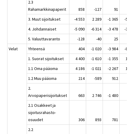
2.3
Rahamarkkinapaperit
858
-127
91
-40
3. Muut sijoitukset
-4 553
2 289
-1 365
-5 04
4. Johdannaiset
-5 090
-6 314
-3 478
-3 98
5. Valuuttavaranto
-128
-40
25
-
Velat
Yhteensä
404
-1 020
-3 984
-8 06
1. Suorat sijoitukset
4 400
-1 610
-1 355
1 76
1.1 Oma pääoma
4 186
-1 021
-2 267
1 62
1.2 Muu pääoma
214
-589
912
13
2.
Arvopaperisijoitukset
663
2 746
-1 480
21
2.1 Osakkeet ja
sijoitusrahasto-
osuudet
306
893
781
31
2.2