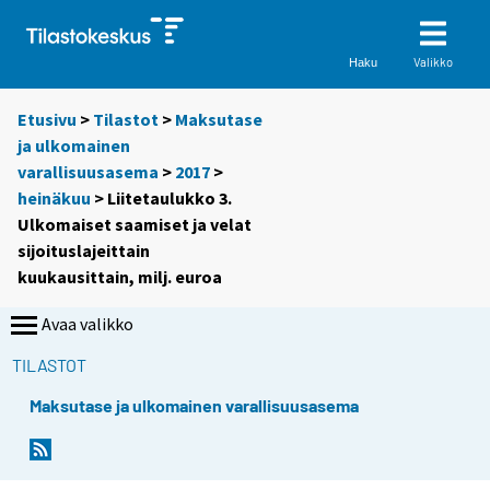
Valikko
Haku
Etusivu
>
Tilastot
>
Maksutase
ja ulkomainen
varallisuusasema
>
2017
>
heinäkuu
> Liitetaulukko 3.
Ulkomaiset saamiset ja velat
sijoituslajeittain
kuukausittain, milj. euroa
Avaa valikko
TILASTOT
Maksutase ja ulkomainen varallisuusasema