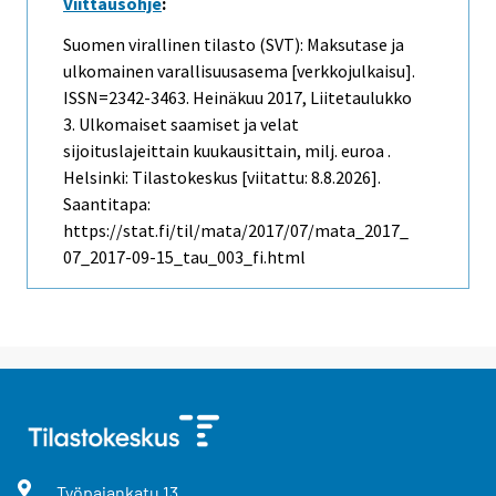
Viittausohje
:
Suomen virallinen tilasto (SVT): Maksutase ja
ulkomainen varallisuusasema [verkkojulkaisu].
ISSN=2342-3463.
Heinäkuu
2017, Liitetaulukko
3. Ulkomaiset saamiset ja velat
sijoituslajeittain kuukausittain, milj. euroa .
Helsinki: Tilastokeskus [viitattu: 8.8.2026].
Saantitapa:
https://stat.fi/til/mata/2017/07/mata_2017_
07_2017-09-15_tau_003_fi.html
Työpajankatu
13