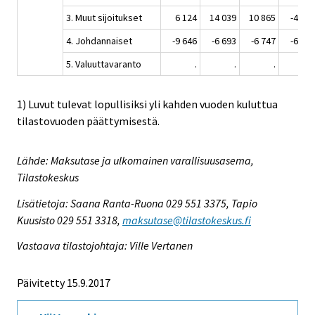
3. Muut sijoitukset
6 124
14 039
10 865
-4 120
4. Johdannaiset
-9 646
-6 693
-6 747
-6 828
5. Valuuttavaranto
.
.
.
.
1) Luvut tulevat lopullisiksi yli kahden vuoden kuluttua
tilastovuoden päättymisestä.
Lähde: Maksutase ja ulkomainen varallisuusasema,
Tilastokeskus
Lisätietoja: Saana Ranta-Ruona 029 551 3375, Tapio
Kuusisto 029 551 3318,
maksutase@tilastokeskus.fi
Vastaava tilastojohtaja: Ville Vertanen
Päivitetty 15.9.2017