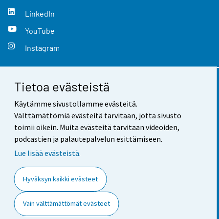
LinkedIn
YouTube
Instagram
Tietoa evästeistä
Yhteystiedot
Käytämme sivustollamme evästeitä.
Palaute
Välttämättömiä evästeitä tarvitaan, jotta sivusto
toimii oikein. Muita evästeitä tarvitaan videoiden,
Käyttöehdot
podcastien ja palautepalvelun esittämiseen.
Tietosuoja
Lue lisää evästeistä.
Saavutettavuus
Hyväksyn kaikki evästeet
Tietoa sivustosta
Vain välttämättömät evästeet
Evästeasetukset