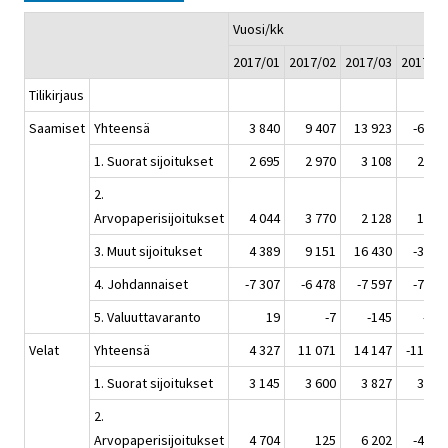
Vuosi/kk
2017/01
2017/02
2017/03
2017/04
Tilikirjaus
Saamiset
Yhteensä
3 840
9 407
13 923
-6 328
1. Suorat sijoitukset
2 695
2 970
3 108
2 924
2.
Arvopaperisijoitukset
4 044
3 770
2 128
1 476
3. Muut sijoitukset
4 389
9 151
16 430
-3 204
4. Johdannaiset
-7 307
-6 478
-7 597
-7 220
5. Valuuttavaranto
19
-7
-145
-305
Velat
Yhteensä
4 327
11 071
14 147
-11 628
1. Suorat sijoitukset
3 145
3 600
3 827
3 524
2.
Arvopaperisijoitukset
4 704
125
6 202
-4 205