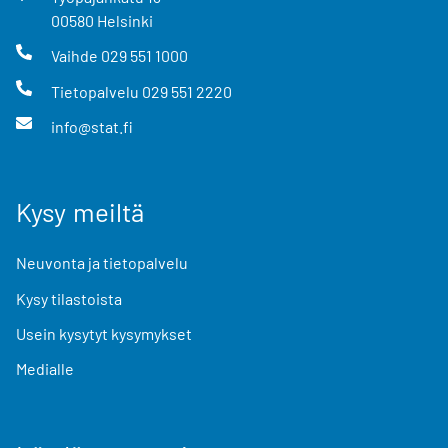
00580
Helsinki
Vaihde
029 551 1000
Tietopalvelu
029 551 2220
info@stat.fi
Kysy meiltä
Neuvonta ja tietopalvelu
Kysy tilastoista
Usein kysytyt kysymykset
Medialle