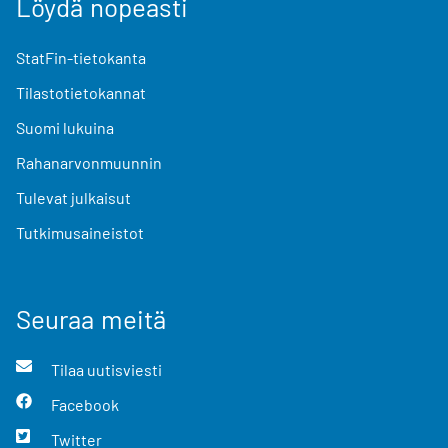
Löydä nopeasti
StatFin-tietokanta
Tilastotietokannat
Suomi lukuina
Rahanarvonmuunnin
Tulevat julkaisut
Tutkimusaineistot
Seuraa meitä
Tilaa uutisviesti
Facebook
Twitter