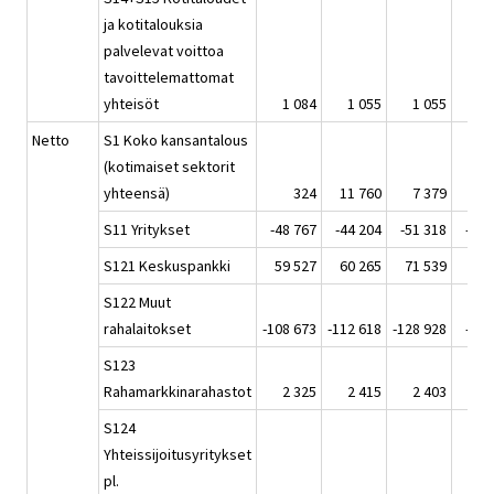
ja kotitalouksia
palvelevat voittoa
tavoittelemattomat
yhteisöt
1 084
1 055
1 055
1 
Netto
S1 Koko kansantalous
(kotimaiset sektorit
yhteensä)
324
11 760
7 379
15 
S11 Yritykset
-48 767
-44 204
-51 318
-47 
S121 Keskuspankki
59 527
60 265
71 539
36 
S122 Muut
rahalaitokset
-108 673
-112 618
-128 928
-94 
S123
Rahamarkkinarahastot
2 325
2 415
2 403
2 
S124
Yhteissijoitusyritykset
pl.