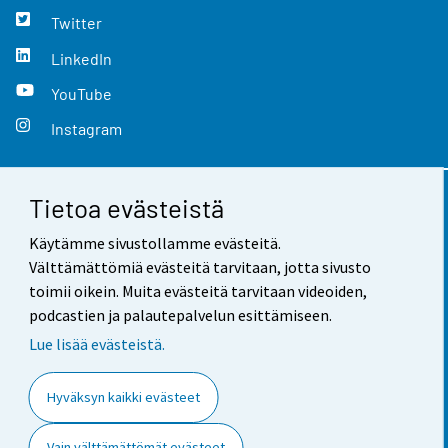
Twitter
LinkedIn
YouTube
Instagram
Tietoa evästeistä
Yhteystiedot
Käytämme sivustollamme evästeitä.
Palaute
Välttämättömiä evästeitä tarvitaan, jotta sivusto
toimii oikein. Muita evästeitä tarvitaan videoiden,
Käyttöehdot
podcastien ja palautepalvelun esittämiseen.
Tietosuoja
Lue lisää evästeistä.
Saavutettavuus
Hyväksyn kaikki evästeet
Tietoa sivustosta
Vain välttämättömät evästeet