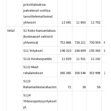
ja kotitalouksia
palvelevat voittoa
tavoittelemattomat
yhteisöt
12 041
11 863
12 702
13 
Velat
S1 Koko kansantalous
(kotimaiset sektorit
yhteensä)
752 668
726 211
730 934
678 
S11 Yritykset
198 310
186 609
193 363
192 
S121 Keskuspankki
11 639
11 921
12 242
12 
S122 Muut
rahalaitokset
365 365
358 548
353 998
299 
S123
Rahamarkkinarahastot
72
36
56
S124
Yhteissijoitusyritykset
pl.