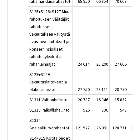
rahamarkkinarahastot
65 950
66 854
70 668
72 
S125+S126+S127 Muut
rahoituksen välittäjät
rahoituksen ja
vakuutuksen välitystä
avustavat laitokset ja
konserninsisäiset
rahoitusyksiköt ja
rahanlainaajat
24 614
25 200
27 666
29 
S128+S129
Vakuutuslaitokset ja
eläkerahastot
27 750
28 111
28 770
28 
S1311 Valtionhallinto
20 787
16 346
15 832
14 
S1313 Paikallishallinto
526
536
548
S1314
Sosiaaliturvarahastot
121 527
126 091
128 771
133 
S14+S15 Kotitaloudet