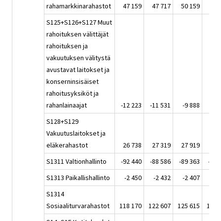
rahamarkkinarahastot
47 159
47 717
50 159
51 
S125+S126+S127 Muut
rahoituksen välittäjät
rahoituksen ja
vakuutuksen välitystä
avustavat laitokset ja
konserninsisäiset
rahoitusyksiköt ja
rahanlainaajat
-12 223
-11 531
-9 888
-9 
S128+S129
Vakuutuslaitokset ja
eläkerahastot
26 738
27 319
27 919
27 
S1311 Valtionhallinto
-92 440
-88 586
-89 363
-91 
S1313 Paikallishallinto
-2 450
-2 432
-2 407
-2 
S1314
Sosiaaliturvarahastot
118 170
122 607
125 615
130 