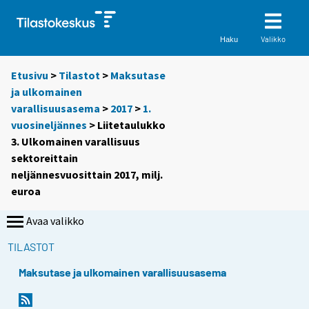
Valikko
Haku
Etusivu
>
Tilastot
>
Maksutase
ja ulkomainen
varallisuusasema
>
2017
>
1.
vuosineljännes
> Liitetaulukko
3. Ulkomainen varallisuus
sektoreittain
neljännesvuosittain 2017, milj.
euroa
Avaa valikko
TILASTOT
Maksutase ja ulkomainen varallisuusasema