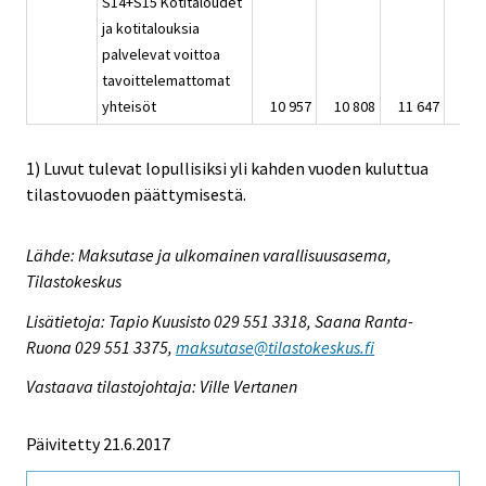
S14+S15 Kotitaloudet
ja kotitalouksia
palvelevat voittoa
tavoittelemattomat
yhteisöt
10 957
10 808
11 647
12 
1) Luvut tulevat lopullisiksi yli kahden vuoden kuluttua
tilastovuoden päättymisestä.
Lähde: Maksutase ja ulkomainen varallisuusasema,
Tilastokeskus
Lisätietoja: Tapio Kuusisto 029 551 3318, Saana Ranta-
Ruona 029 551 3375,
maksutase@tilastokeskus.fi
Vastaava tilastojohtaja: Ville Vertanen
Päivitetty 21.6.2017