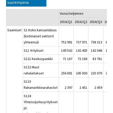
suurempana
Vuosi/neljännes
2016/Q1
2016/Q2
2016/Q3
2016
Saamiset
S1 Koko kansantalous
(kotimaiset sektorit
yhteensä)
752 991
737 971
738 313
693 
S11 Yritykset
149 542
142 405
142 046
144 
S121 Keskuspankki
71 167
72 186
83 781
49 
S122 Muut
rahalaitokset
256 691
245 930
225 070
204 
S123
Rahamarkkinarahastot
2 397
2 451
2 459
2 
S124
Yhteissijoitusyritykset
pl.