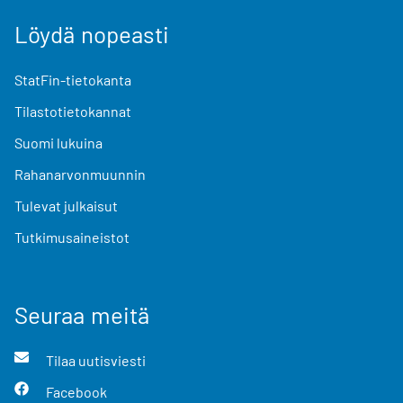
Löydä nopeasti
StatFin-tietokanta
Tilastotietokannat
Suomi lukuina
Rahanarvonmuunnin
Tulevat julkaisut
Tutkimusaineistot
Seuraa meitä
Tilaa uutisviesti
Facebook