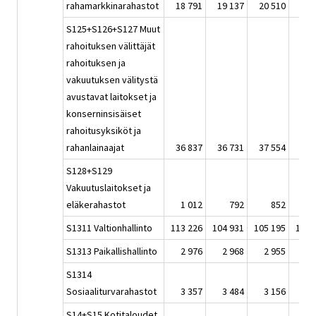
rahamarkkinarahastot
18 791
19 137
20 510
21 
S125+S126+S127 Muut
rahoituksen välittäjät
rahoituksen ja
vakuutuksen välitystä
avustavat laitokset ja
konserninsisäiset
rahoitusyksiköt ja
rahanlainaajat
36 837
36 731
37 554
38 
S128+S129
Vakuutuslaitokset ja
eläkerahastot
1 012
792
852
S1311 Valtionhallinto
113 226
104 931
105 195
106 
S1313 Paikallishallinto
2 976
2 968
2 955
3 
S1314
Sosiaaliturvarahastot
3 357
3 484
3 156
2 
S14+S15 Kotitaloudet