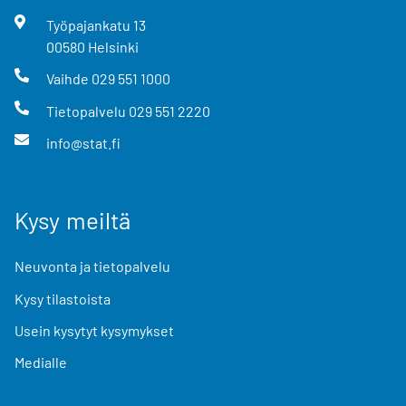
Työpajankatu
13
00580
Helsinki
Vaihde
029 551 1000
Tietopalvelu
029 551 2220
info@stat.fi
Kysy meiltä
Neuvonta ja tietopalvelu
Kysy tilastoista
Usein kysytyt kysymykset
Medialle