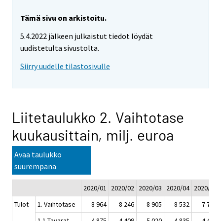
Tämä sivu on arkistoitu.
5.4.2022 jälkeen julkaistut tiedot löydät
uudistetulta sivustolta.
Siirry uudelle tilastosivulle
Liitetaulukko 2. Vaihtotase
kuukausittain, milj. euroa
Avaa taulukko
suurempana
2020/01
2020/02
2020/03
2020/04
2020/05
Tulot
1. Vaihtotase
8 964
8 246
8 905
8 532
7 782
1.1 Tavarat
4 875
4 409
5 020
4 835
4 438