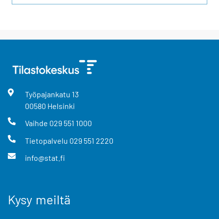
Työpajankatu
13
00580
Helsinki
Vaihde
029 551 1000
Tietopalvelu
029 551 2220
info@stat.fi
Kysy meiltä