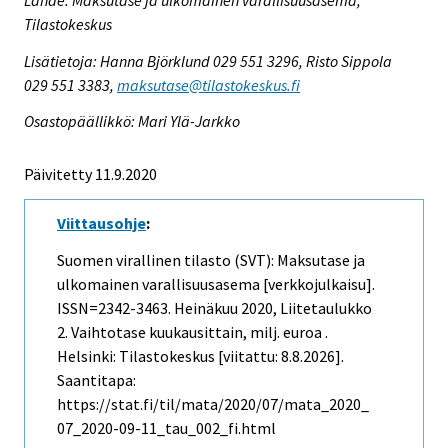
Tilastokeskus
Lisätietoja: Hanna Björklund 029 551 3296, Risto Sippola
029 551 3383,
maksutase@tilastokeskus.fi
Osastopäällikkö: Mari Ylä-Jarkko
Päivitetty 11.9.2020
Viittausohje
:
Suomen virallinen tilasto (SVT): Maksutase ja
ulkomainen varallisuusasema [verkkojulkaisu].
ISSN=2342-3463.
Heinäkuu
2020, Liitetaulukko
2. Vaihtotase kuukausittain, milj. euroa .
Helsinki: Tilastokeskus [viitattu: 8.8.2026].
Saantitapa:
https://stat.fi/til/mata/2020/07/mata_2020_
07_2020-09-11_tau_002_fi.html