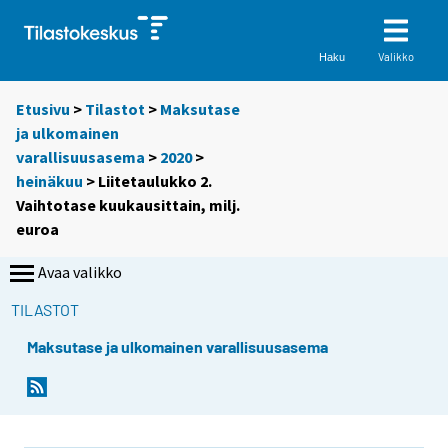
Valikko
Haku
Etusivu
>
Tilastot
>
Maksutase
ja ulkomainen
varallisuusasema
>
2020
>
heinäkuu
> Liitetaulukko 2.
Vaihtotase kuukausittain, milj.
euroa
Avaa valikko
TILASTOT
Maksutase ja ulkomainen varallisuusasema