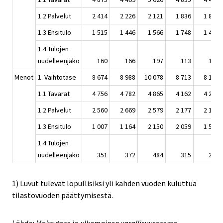
1.2 Palvelut
2 414
2 226
2 121
1 836
1 825
1.3 Ensitulo
1 515
1 446
1 566
1 748
1 408
1.4 Tulojen
uudelleenjako
160
166
197
113
111
Menot
1. Vaihtotase
8 674
8 988
10 078
8 713
8 195
1.1 Tavarat
4 756
4 782
4 865
4 162
4 247
1.2 Palvelut
2 560
2 669
2 579
2 177
2 102
1.3 Ensitulo
1 007
1 164
2 150
2 059
1 554
1.4 Tulojen
uudelleenjako
351
372
484
315
292
1) Luvut tulevat lopullisiksi yli kahden vuoden kuluttua
tilastovuoden päättymisestä.
Lähde: Maksutase ja ulkomainen varallisuusasema,