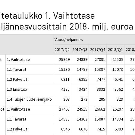
itetaulukko 1. Vaihtotase
ljännesvuosittain 2018, milj. euroa
Vuosi/neljännes
2017/Q2
2017/Q3
2017/Q4
2018/Q1
2018
t
1. Vaihtotase
25929
24889
27091
25505
27
1.1 Tavarat
15136
14797
15397
15073
16
1.2 Palvelut
6311
6395
7477
6541
6
1.3 Ensitulo
4175
3424
3932
3562
4
1.4 Tulojen uudelleenjako
307
273
285
329
ot
1. Vaihtotase
27468
24515
26662
26207
29
1.1 Tavarat
14583
14303
15087
14834
15
1.2 Palvelut
6946
6676
7415
6803
7