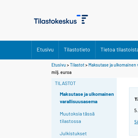
Etusivu
Tilastotieto
Tietoa tilastoist
Etusivu
>
Tilastot
>
Maksutase ja ulkomainen 
milj. euroa
TILASTOT
Maksutase ja ulkomainen
T
varallisuusasema
5
Muutoksia tässä
tilastossa
S
Julkistukset