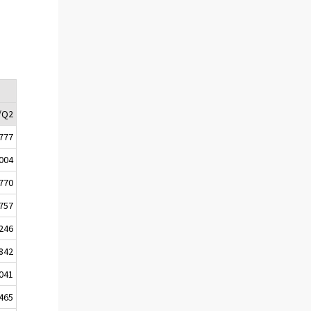
/Q2
777
004
770
757
246
842
041
465