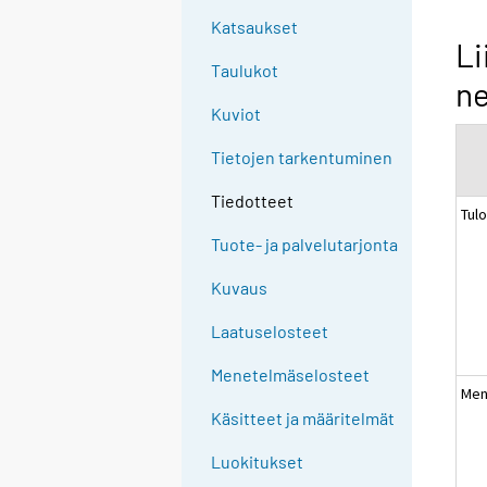
Katsaukset
Li
Taulukot
ne
Kuviot
Tietojen tarkentuminen
Tiedotteet
Tulo
Tuote- ja palvelutarjonta
Kuvaus
Laatuselosteet
Menetelmäselosteet
Men
Käsitteet ja määritelmät
Luokitukset