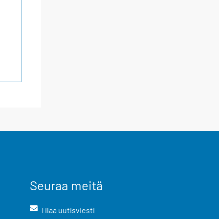
Seuraa meitä
Tilaa uutisviesti