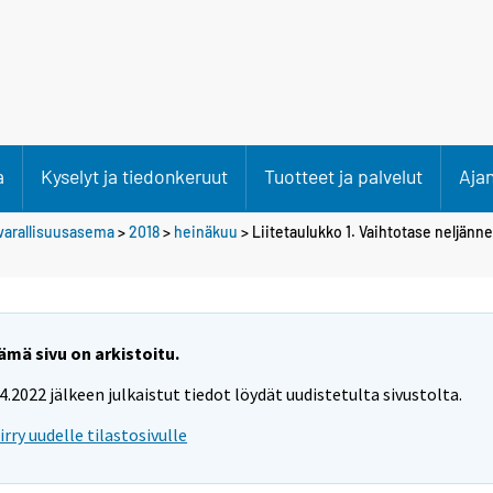
a
Kyselyt ja tiedonkeruut
Tuotteet ja palvelut
Aja
varallisuusasema
>
2018
>
heinäkuu
> Liitetaulukko 1. Vaihtotase neljänn
ämä sivu on arkistoitu.
.4.2022 jälkeen julkaistut tiedot löydät uudistetulta sivustolta.
iirry uudelle tilastosivulle