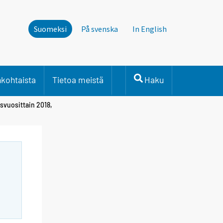
Suomeksi
På svenska
In English
nkohtaista
Tietoa meistä
Haku
esvuosittain 2018,