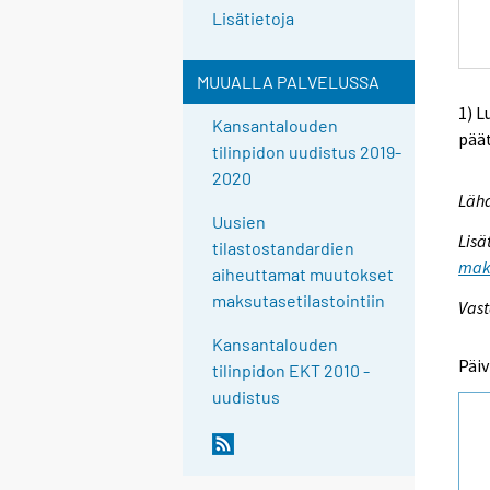
Lisätietoja
MUUALLA PALVELUSSA
1) L
Kansantalouden
pää
tilinpidon uudistus 2019-
2020
Lähd
Uusien
Lisä
tilastostandardien
maks
aiheuttamat muutokset
maksutasetilastointiin
Vast
Kansantalouden
Päiv
tilinpidon EKT 2010 -
uudistus