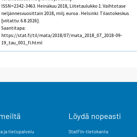
ISSN=2342-3463.
Heinäkuu
2018, Liitetaulukko 1. Vaihtotase
neljännesvuosittain 2018, milj. euroa . Helsinki: Tilastokeskus
[viitattu: 6.8.2026].
Saantitapa:
https://stat.fi/til/mata/2018/07/mata_2018_07_2018-09-
19_tau_001_fi.html
meiltä
Löydä nopeasti
 ja tietopalvelu
StatFin-tietokanta