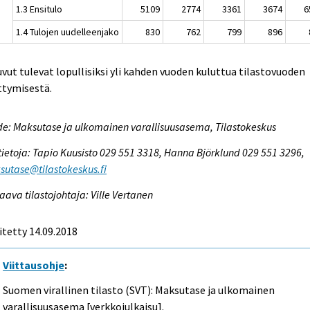
1.3 Ensitulo
5109
2774
3361
3674
6
1.4 Tulojen uudelleenjako
830
762
799
896
uvut tulevat lopullisiksi yli kahden vuoden kuluttua tilastovuoden
ttymisestä.
e: Maksutase ja ulkomainen varallisuusasema, Tilastokeskus
tietoja: Tapio Kuusisto 029 551 3318, Hanna Björklund 029 551 3296,
utase@tilastokeskus.fi
aava tilastojohtaja: Ville Vertanen
itetty 14.09.2018
Viittausohje
:
Suomen virallinen tilasto (SVT): Maksutase ja ulkomainen
varallisuusasema [verkkojulkaisu].