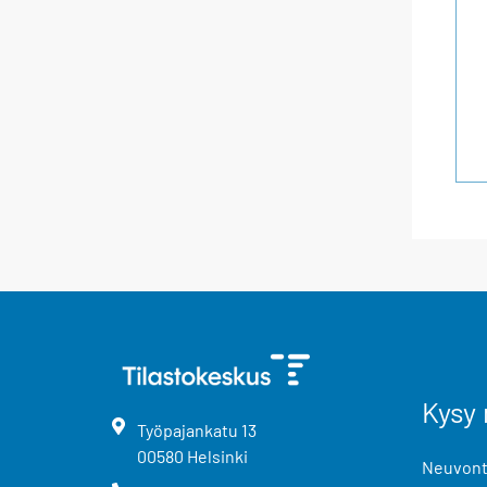
Kysy 
Työpajankatu
13
00580
Helsinki
Neuvonta