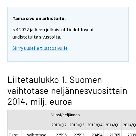
Tämä sivu on arkistoitu.
5.4.2022 jälkeen julkaistut tiedot löydät
uudistetulta sivustolta.
Siirry uudelle tilastosivulle
Liitetaulukko 1. Suomen
vaihtotase neljännesvuosittain
2014, milj. euroa
Vuosi/neljännes
2013/Q2
2013/Q3
2013/Q4
2014/Q1
2014/Q
Tulot
1. Vaihtotase
22596
22593
23494
21705
2339