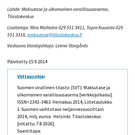
Lähde: Maksutase ja ulkomainen varallisuusasema,
Tilastokeskus
Lisätietoja: Mira Malhotra 029 551 3411, Tapio Kuusisto 029
551 3318,
maksutase@tilastokeskus.fi
Vastaava tilastojohtaja: Leena Storgårds
Päivitetty 15.9.2014
Viittausohje
:
Suomen virallinen tilasto (SVT): Maksutase ja
ulkomainen varallisuusasema [verkkojulkaisu].
ISSN=2342-3463.
Heinäkuu
2014, Liitetaulukko
1. Suomen vaihtotase neljännesvuosittain
2014, milj. euroa . Helsinki: Tilastokeskus
[viitattu: 7.8.2026].
Saantitapa: