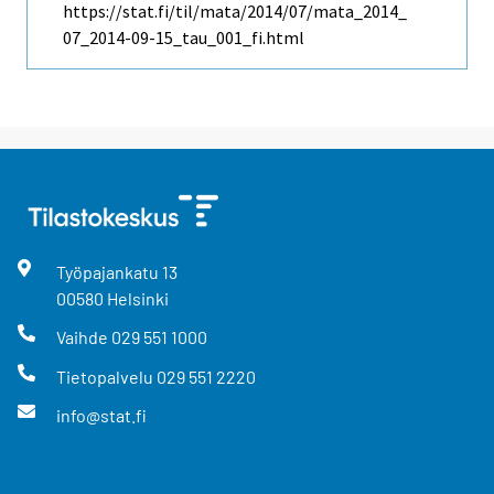
https://stat.fi/til/mata/2014/07/mata_2014_
07_2014-09-15_tau_001_fi.html
Työpajankatu
13
00580
Helsinki
Vaihde
029 551 1000
Tietopalvelu
029 551 2220
info@stat.fi