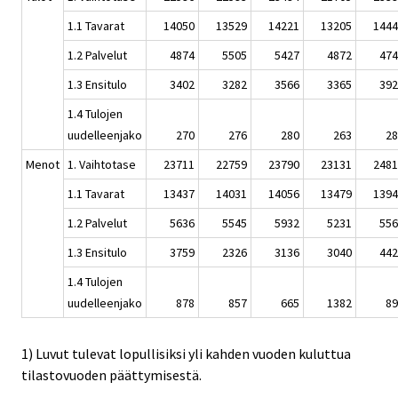
1.1 Tavarat
14050
13529
14221
13205
1444
1.2 Palvelut
4874
5505
5427
4872
474
1.3 Ensitulo
3402
3282
3566
3365
392
1.4 Tulojen
uudelleenjako
270
276
280
263
28
Menot
1. Vaihtotase
23711
22759
23790
23131
2481
1.1 Tavarat
13437
14031
14056
13479
1394
1.2 Palvelut
5636
5545
5932
5231
556
1.3 Ensitulo
3759
2326
3136
3040
442
1.4 Tulojen
uudelleenjako
878
857
665
1382
89
1) Luvut tulevat lopullisiksi yli kahden vuoden kuluttua
tilastovuoden päättymisestä.