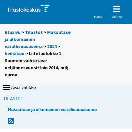
Valikko
Haku
Etusivu
>
Tilastot
>
Maksutase
ja ulkomainen
varallisuusasema
>
2014
>
heinäkuu
> Liitetaulukko 1.
Suomen vaihtotase
neljännesvuosittain 2014, milj.
euroa
Avaa valikko
TILASTOT
Maksutase ja ulkomainen varallisuusasema