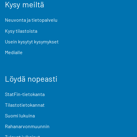
Kysy meiltä
Neuvonta ja tietopalvelu
Kysy tilastoista
Usein kysytyt kysymykset
Medialle
Löydä nopeasti
StatFin-tietokanta
Tilastotietokannat
Suomi lukuina
Rahanarvonmuunnin
Tulevat julkaisut